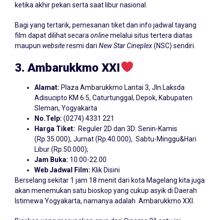
ketika akhir pekan serta saat libur nasional.
Bagi yang tertarik, pemesanan tiket dan info jadwal tayang
film dapat dilihat secara
online
melalui situs tertera diatas
maupun
website
resmi dari
New Star Cineplex
(NSC) sendiri.
3. Ambarukkmo XXI
Alamat:
Plaza Ambarukkmo Lantai 3, Jln.Laksda
Adisucipto KM 6.5, Caturtunggal, Depok, Kabupaten
Sleman, Yogyakarta
No.Telp:
(0274) 4331 221
Harga Tiket:
Reguler 2D dan 3D: Senin-Kamis
(Rp.35.000), Jumat (Rp.40.000), Sabtu-Minggu&Hari
Libur (Rp.50.000);
Jam Buka:
10.00-22.00
Web Jadwal Film:
Klik Disini
Berselang sekitar 1 jam 18 menit dari kota Magelang kita juga
akan menemukan satu bioskop yang cukup asyik di Daerah
Istimewa Yogyakarta, namanya adalah Ambarukkmo XXI.