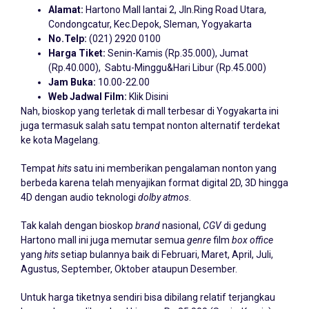
Alamat:
Hartono Mall lantai 2, Jln.Ring Road Utara,
Condongcatur, Kec.Depok, Sleman, Yogyakarta
No.Telp:
(021) 2920 0100
Harga Tiket:
Senin-Kamis (Rp.35.000), Jumat
(Rp.40.000), Sabtu-Minggu&Hari Libur (Rp.45.000)
Jam Buka:
10.00-22.00
Web Jadwal Film:
Klik Disini
Nah, bioskop yang terletak di mall terbesar di Yogyakarta ini
juga termasuk salah satu tempat nonton alternatif terdekat
ke kota Magelang.
Tempat
hits
satu ini memberikan pengalaman nonton yang
berbeda karena telah menyajikan format digital 2D, 3D hingga
4D dengan audio teknologi
dolby atmos
.
Tak kalah dengan bioskop
brand
nasional,
CGV
di gedung
Hartono mall ini juga memutar semua
genre
film
box office
yang
hits
setiap bulannya baik di Februari, Maret, April, Juli,
Agustus, September, Oktober ataupun Desember.
Untuk harga tiketnya sendiri bisa dibilang relatif terjangkau