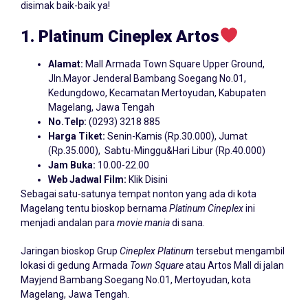
disimak baik-baik ya!
1. Platinum Cineplex Artos
Alamat:
Mall Armada Town Square Upper Ground,
Jln.Mayor Jenderal Bambang Soegang No.01,
Kedungdowo, Kecamatan Mertoyudan, Kabupaten
Magelang, Jawa Tengah
No.Telp:
(0293) 3218 885
Harga Tiket:
Senin-Kamis (Rp.30.000), Jumat
(Rp.35.000), Sabtu-Minggu&Hari Libur (Rp.40.000)
Jam Buka:
10.00-22.00
Web Jadwal Film:
Klik Disini
Sebagai satu-satunya tempat nonton yang ada di kota
Magelang tentu bioskop bernama
Platinum Cineplex
ini
menjadi andalan para
movie mania
di sana.
Jaringan bioskop Grup
Cineplex Platinum
tersebut mengambil
lokasi di gedung Armada
Town Square
atau Artos Mall di jalan
Mayjend Bambang Soegang No.01, Mertoyudan, kota
Magelang, Jawa Tengah.