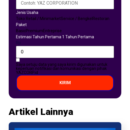
Jenis Usaha
Toko Retail / Minimarket
Service / Bengkel
Restoran
Paket
Basic
Premium
Entreprise
Estimasi Tahun Pertama 1 Tahun Pertama
Rp
Saya setuju data yang saya kirim digunakan untuk
keperluan notifikasi dan komunikasi dengan pihak
YAZCORP.id
KIRIM
Artikel Lainnya