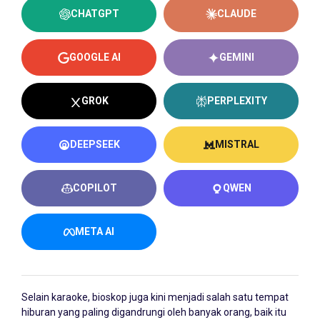
CHATGPT
CLAUDE
GOOGLE AI
GEMINI
GROK
PERPLEXITY
DEEPSEEK
MISTRAL
COPILOT
QWEN
META AI
Selain karaoke, bioskop juga kini menjadi salah satu tempat
hiburan yang paling digandrungi oleh banyak orang, baik itu