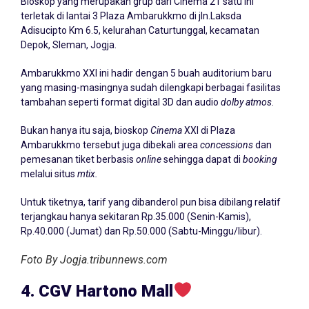
Bioskop yang merupakan grup dari Cinema 21 satu ini
terletak di lantai 3 Plaza Ambarukkmo di jln.Laksda
Adisucipto Km 6.5, kelurahan Caturtunggal, kecamatan
Depok, Sleman, Jogja.
Ambarukkmo XXI ini hadir dengan 5 buah auditorium baru
yang masing-masingnya sudah dilengkapi berbagai fasilitas
tambahan seperti format digital 3D dan audio
dolby atmos
.
Bukan hanya itu saja, bioskop
Cinema
XXI di Plaza
Ambarukkmo tersebut juga dibekali area
concessions
dan
pemesanan tiket berbasis
online
sehingga dapat di
booking
melalui situs
mtix.
Untuk tiketnya, tarif yang dibanderol pun bisa dibilang relatif
terjangkau hanya sekitaran Rp.35.000 (Senin-Kamis),
Rp.40.000 (Jumat) dan Rp.50.000 (Sabtu-Minggu/libur).
Foto By Jogja.tribunnews.com
4. CGV Hartono Mall