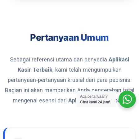
Pertanyaan Umum
Sebagai referensi utama dan penyedia
Aplikasi
Kasir Terbaik
, kami telah mengumpulkan
pertanyaan-pertanyaan krusial dari para pebisnis.
Bagian ini akan memberikan Anda pencerahan total
Ada pertanyaan?
mengenai esensi dari
Aplikasi Kasir Terbaik
.
Chat kami 24 jam!