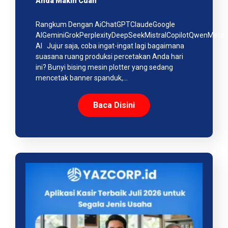
Anda Makin Cuan
Rangkum Dengan AiChatGPTClaudeGoogle
AIGeminiGrokPerplexityDeepSeekMistralCopilotQwenMeta
AI Jujur saja, coba ingat-ingat lagi bagaimana
suasana ruang produksi percetakan Anda hari
ini? Bunyi bising mesin plotter yang sedang
mencetak banner spanduk,…
Baca Disini