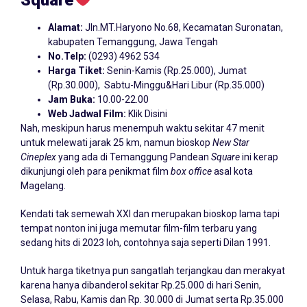
Square
Alamat:
Jln.MT.Haryono No.68, Kecamatan Suronatan,
kabupaten Temanggung, Jawa Tengah
No.Telp:
(0293) 4962 534
Harga Tiket:
Senin-Kamis (Rp.25.000), Jumat
(Rp.30.000), Sabtu-Minggu&Hari Libur (Rp.35.000)
Jam Buka:
10.00-22.00
Web Jadwal Film:
Klik Disini
Nah, meskipun harus menempuh waktu sekitar 47 menit
untuk melewati jarak 25 km, namun bioskop
New Star
Cineplex
yang ada di Temanggung Pandean
Square
ini kerap
dikunjungi oleh para penikmat film
box office
asal kota
Magelang.
Kendati tak semewah XXI dan merupakan bioskop lama tapi
tempat nonton ini juga memutar film-film terbaru yang
sedang hits di 2023 loh, contohnya saja seperti Dilan 1991.
Untuk harga tiketnya pun sangatlah terjangkau dan merakyat
karena hanya dibanderol sekitar Rp.25.000 di hari Senin,
Selasa, Rabu, Kamis dan Rp. 30.000 di Jumat serta Rp.35.000