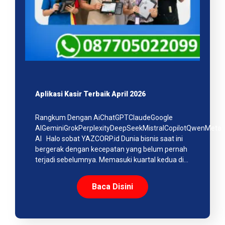
Aplikasi Kasir Terbaik April 2026
Rangkum Dengan AiChatGPTClaudeGoogle
AIGeminiGrokPerplexityDeepSeekMistralCopilotQwenMeta
AI Halo sobat YAZCORP.id Dunia bisnis saat ini
bergerak dengan kecepatan yang belum pernah
terjadi sebelumnya. Memasuki kuartal kedua di…
Baca Disini