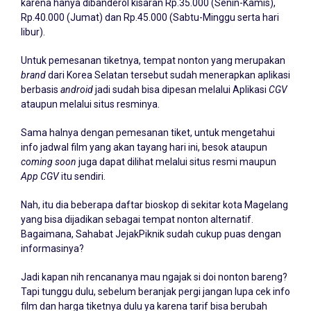
karena hanya dibanderol kisaran Rp.35.000 (Senin-Kamis),
Rp.40.000 (Jumat) dan Rp.45.000 (Sabtu-Minggu serta hari
libur).
Untuk pemesanan tiketnya, tempat nonton yang merupakan
brand
dari Korea Selatan tersebut sudah menerapkan aplikasi
berbasis
android
jadi sudah bisa dipesan melalui Aplikasi
CGV
ataupun melalui situs resminya.
Sama halnya dengan pemesanan tiket, untuk mengetahui
info jadwal film yang akan tayang hari ini, besok ataupun
coming soon
juga dapat dilihat melalui situs resmi maupun
App CGV
itu sendiri.
Nah, itu dia beberapa daftar bioskop di sekitar kota Magelang
yang bisa dijadikan sebagai tempat nonton alternatif.
Bagaimana, Sahabat JejakPiknik sudah cukup puas dengan
informasinya?
Jadi kapan nih rencananya mau ngajak si doi nonton bareng?
Tapi tunggu dulu, sebelum beranjak pergi jangan lupa cek info
film dan harga tiketnya dulu ya karena tarif bisa berubah