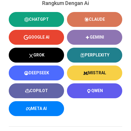
Rangkum Dengan Ai
CHATGPT
CLAUDE
GOOGLE AI
GEMINI
GROK
PERPLEXITY
DEEPSEEK
MISTRAL
COPILOT
QWEN
META AI