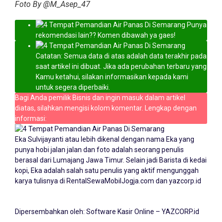
Foto By @M_Asep_47
Punya
rekomendasi lain?? Komen dibawah ya gaes!
Catatan: Semua data di atas adalah data terakhir pada
saat artikel ini dibuat. Jika ada perubahan terbaru yang
Kamu ketahui, silakan informasikan kepada kami
untuk segera diperbaiki.
Bagi Anda pemilik Bisnis dan ingin masuk dalam artikel
diatas, silahkan mengisi kolom komentar. Lengkap dengan
informasi:
Eka Sulvijayanti atau lebih dikenal dengan nama Eka yang
punya hobi jalan jalan dan foto adalah seorang penulis
berasal dari Lumajang Jawa Timur. Selain jadi Barista di kedai
kopi, Eka adalah salah satu penulis yang aktif mengunggah
karya tulisnya di
RentalSewaMobilJogja.com
dan yazcorp.id
Dipersembahkan oleh:
Software Kasir Online – YAZCORP.id