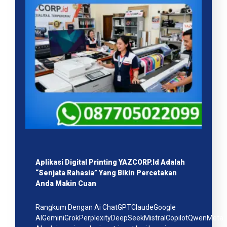
Aplikasi Digital Printing YAZCORP.id Adalah
“Senjata Rahasia” Yang Bikin Percetakan
Anda Makin Cuan
Rangkum Dengan Ai ChatGPTClaudeGoogle
AIGeminiGrokPerplexityDeepSeekMistralCopilotQwenMeta