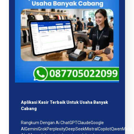
Aplikasi Kasir Terbaik Untuk Usaha Banyak
Cabang
Rangkum Dengan Ai ChatGPTClaudeGoogle
AIGeminiGrokPerplexityDeepSeekMistralCopilotQwenMeta