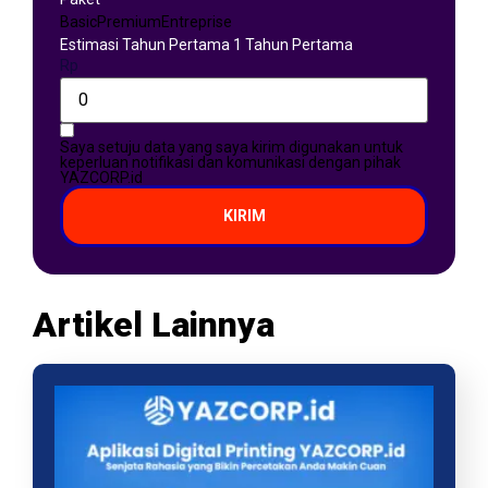
Basic
Premium
Entreprise
Estimasi Tahun Pertama 1 Tahun Pertama
Rp
Saya setuju data yang saya kirim digunakan untuk
keperluan notifikasi dan komunikasi dengan pihak
YAZCORP.id
KIRIM
Artikel Lainnya