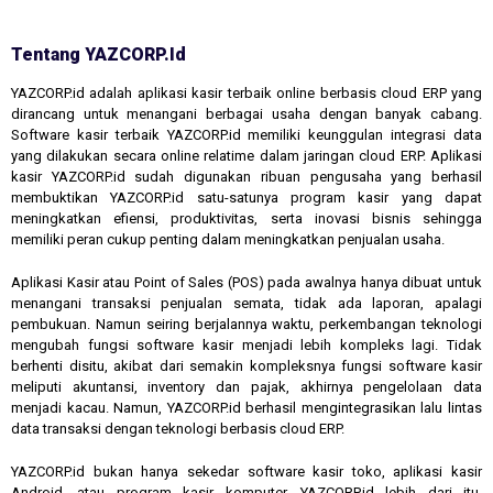
Tentang YAZCORP.id
YAZCORP.id adalah aplikasi kasir terbaik online berbasis cloud ERP yang
dirancang untuk menangani berbagai usaha dengan banyak cabang.
Software kasir terbaik YAZCORP.id memiliki keunggulan integrasi data
yang dilakukan secara online relatime dalam jaringan cloud ERP. Aplikasi
kasir YAZCORP.id sudah digunakan ribuan pengusaha yang berhasil
membuktikan YAZCORP.id satu-satunya program kasir yang dapat
meningkatkan efiensi, produktivitas, serta inovasi bisnis sehingga
memiliki peran cukup penting dalam meningkatkan penjualan usaha.
Aplikasi Kasir atau Point of Sales (POS) pada awalnya hanya dibuat untuk
menangani transaksi penjualan semata, tidak ada laporan, apalagi
pembukuan. Namun seiring berjalannya waktu, perkembangan teknologi
mengubah fungsi software kasir menjadi lebih kompleks lagi. Tidak
berhenti disitu, akibat dari semakin kompleksnya fungsi software kasir
meliputi akuntansi, inventory dan pajak, akhirnya pengelolaan data
menjadi kacau. Namun, YAZCORP.id berhasil mengintegrasikan lalu lintas
data transaksi dengan teknologi berbasis cloud ERP.
YAZCORP.id bukan hanya sekedar software kasir toko, aplikasi kasir
Android, atau program kasir komputer. YAZCORP.id lebih dari itu,