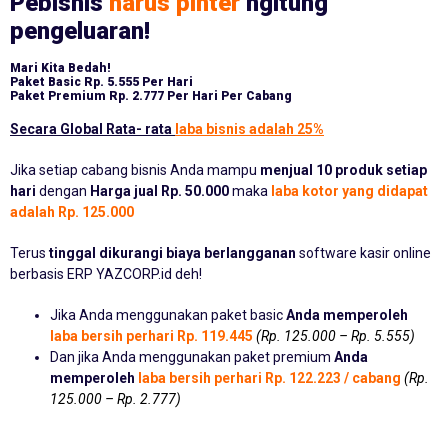
Pebisnis
harus pinter
ngitung
pengeluaran!
Mari Kita Bedah!
Paket Basic
Rp. 5.555 Per Hari
Paket Premium
Rp. 2.777 Per Hari Per Cabang
Secara Global Rata- rata
laba bisnis adalah 25%
Jika setiap cabang bisnis Anda mampu
menjual 10 produk setiap
hari
dengan
Harga jual Rp. 50.000
maka
laba kotor yang didapat
adalah Rp. 125.000
Terus
tinggal dikurangi biaya berlangganan
software kasir online
berbasis ERP YAZCORP.id deh!
Jika Anda menggunakan paket basic
Anda memperoleh
laba bersih perhari Rp. 119.445
(Rp. 125.000 – Rp. 5.555)
Dan jika Anda menggunakan paket premium
Anda
memperoleh
laba bersih perhari Rp. 122.223 / cabang
(Rp.
125.000 – Rp. 2.777)