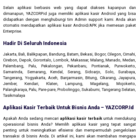
Selain aplikasi berbasis web yang dapat diakses kapanpun dan
dimanapun, YAZCORP.id juga memiliki aplikasi kasir Android yang bisa
didapatkan dengan menghubungi tim Admin support kami. Anda akan
otomatis mendapatkan aplikasi kasir Android/APK jika memesan paket
Enterprise.
Hadir Di Seluruh Indonesia
Jakarta, Bali, Balikpapan, Bandung, Batam, Bekasi, Bogor, Cilegon, Cimahi,
Cirebon, Depok, Gorontalo, Lombok, Makassar, Malang, Manado, Medan,
Palembang, Palu, Pekalongan, Pekanbaru, Pontianak, Purwokerto,
Samarinda, Semarang, Kendal, Serang, Sidoarjo, Solo, Surabaya,
Tangerang, Yogyakarta, Aceh, Banjarmasin, Bitung, Cikarang, Jayapura,
Jember, Kendari, Klaten, Lampung, Magelang, Mojokerto,
Palangkaraya, Palu, Pare-pare, Probolinggo, Sukabumi, Tangerang Selatan,
Tasikmalaya
Aplikasi Kasir Terbaik Untuk Bisnis Anda – YAZCORP.id
Apakah Anda sedang mencari
aplikasi kasir terbaik
untuk mendukung
operasional bisnis Anda? Memilih aplikasi kasir yang tepat sangat
penting untuk meningkatkan efisiensi dan mempermudah pengelolaan
transaksi di bisnis Anda. Di artikel ini, kami akan membahas mengapa