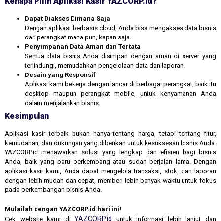
Kenapa Pilih Aplikasi Kasir YAZCORP.id?
Dapat Diakses Dimana Saja
Dengan aplikasi berbasis cloud, Anda bisa mengakses data bisnis
dari perangkat mana pun, kapan saja.
Penyimpanan Data Aman dan Tertata
Semua data bisnis Anda disimpan dengan aman di server yang
terlindungi, memudahkan pengelolaan data dan laporan.
Desain yang Responsif
Aplikasi kami bekerja dengan lancar di berbagai perangkat, baik itu
desktop maupun perangkat mobile, untuk kenyamanan Anda
dalam menjalankan bisnis.
Kesimpulan
Aplikasi kasir terbaik bukan hanya tentang harga, tetapi tentang fitur,
kemudahan, dan dukungan yang diberikan untuk kesuksesan bisnis Anda.
YAZCORP.id menawarkan solusi yang lengkap dan efisien bagi bisnis
Anda, baik yang baru berkembang atau sudah berjalan lama. Dengan
aplikasi kasir kami, Anda dapat mengelola transaksi, stok, dan laporan
dengan lebih mudah dan cepat, memberi lebih banyak waktu untuk fokus
pada perkembangan bisnis Anda.
Mulailah dengan YAZCORP.id hari ini!
YAZCORP.id
Cek website kami di
untuk informasi lebih lanjut dan