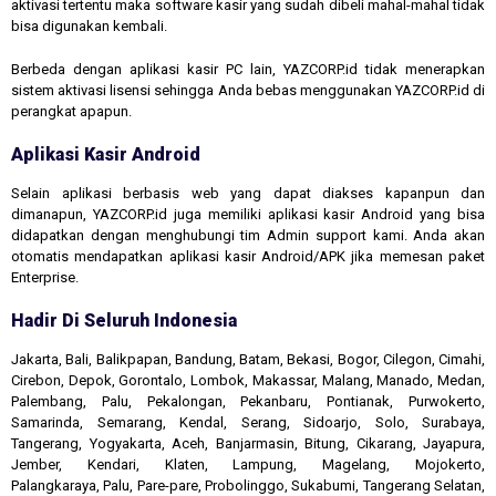
aktivasi tertentu maka software kasir yang sudah dibeli mahal-mahal tidak
bisa digunakan kembali.
Berbeda dengan aplikasi kasir PC lain, YAZCORP.id tidak menerapkan
sistem aktivasi lisensi sehingga Anda bebas menggunakan YAZCORP.id di
perangkat apapun.
Aplikasi Kasir Android
Selain aplikasi berbasis web yang dapat diakses kapanpun dan
dimanapun, YAZCORP.id juga memiliki aplikasi kasir Android yang bisa
didapatkan dengan menghubungi tim Admin support kami. Anda akan
otomatis mendapatkan aplikasi kasir Android/APK jika memesan paket
Enterprise.
Hadir Di Seluruh Indonesia
Jakarta, Bali, Balikpapan, Bandung, Batam, Bekasi, Bogor, Cilegon, Cimahi,
Cirebon, Depok, Gorontalo, Lombok, Makassar, Malang, Manado, Medan,
Palembang, Palu, Pekalongan, Pekanbaru, Pontianak, Purwokerto,
Samarinda, Semarang, Kendal, Serang, Sidoarjo, Solo, Surabaya,
Tangerang, Yogyakarta, Aceh, Banjarmasin, Bitung, Cikarang, Jayapura,
Jember, Kendari, Klaten, Lampung, Magelang, Mojokerto,
Palangkaraya, Palu, Pare-pare, Probolinggo, Sukabumi, Tangerang Selatan,