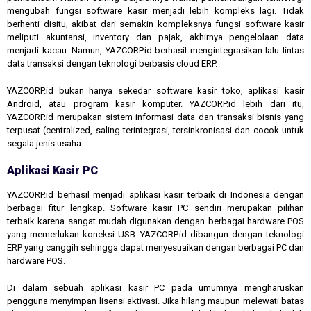
mengubah fungsi software kasir menjadi lebih kompleks lagi. Tidak
berhenti disitu, akibat dari semakin kompleksnya fungsi software kasir
meliputi akuntansi, inventory dan pajak, akhirnya pengelolaan data
menjadi kacau. Namun, YAZCORP.id berhasil mengintegrasikan lalu lintas
data transaksi dengan teknologi berbasis cloud ERP.
YAZCORP.id bukan hanya sekedar software kasir toko, aplikasi kasir
Android, atau program kasir komputer. YAZCORP.id lebih dari itu,
YAZCORP.id merupakan sistem informasi data dan transaksi bisnis yang
terpusat (centralized, saling terintegrasi, tersinkronisasi dan cocok untuk
segala jenis usaha.
Aplikasi Kasir PC
YAZCORP.id berhasil menjadi aplikasi kasir terbaik di Indonesia dengan
berbagai fitur lengkap. Software kasir PC sendiri merupakan pilihan
terbaik karena sangat mudah digunakan dengan berbagai hardware POS
yang memerlukan koneksi USB. YAZCORP.id dibangun dengan teknologi
ERP yang canggih sehingga dapat menyesuaikan dengan berbagai PC dan
hardware POS.
Di dalam sebuah aplikasi kasir PC pada umumnya mengharuskan
pengguna menyimpan lisensi aktivasi. Jika hilang maupun melewati batas