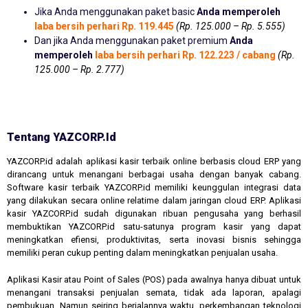
Jika Anda menggunakan paket basic
Anda memperoleh
laba bersih perhari Rp. 119.445
(Rp. 125.000 – Rp. 5.555)
Dan jika Anda menggunakan paket premium
Anda
memperoleh
laba bersih perhari Rp. 122.223 / cabang
(Rp.
125.000 – Rp. 2.777)
Tentang YAZCORP.id
YAZCORP.id adalah aplikasi kasir terbaik online berbasis cloud ERP yang
dirancang untuk menangani berbagai usaha dengan banyak cabang.
Software kasir terbaik YAZCORP.id memiliki keunggulan integrasi data
yang dilakukan secara online relatime dalam jaringan cloud ERP. Aplikasi
kasir YAZCORP.id sudah digunakan ribuan pengusaha yang berhasil
membuktikan YAZCORP.id satu-satunya program kasir yang dapat
meningkatkan efiensi, produktivitas, serta inovasi bisnis sehingga
memiliki peran cukup penting dalam meningkatkan penjualan usaha.
Aplikasi Kasir atau Point of Sales (POS) pada awalnya hanya dibuat untuk
menangani transaksi penjualan semata, tidak ada laporan, apalagi
pembukuan. Namun seiring berjalannya waktu, perkembangan teknologi