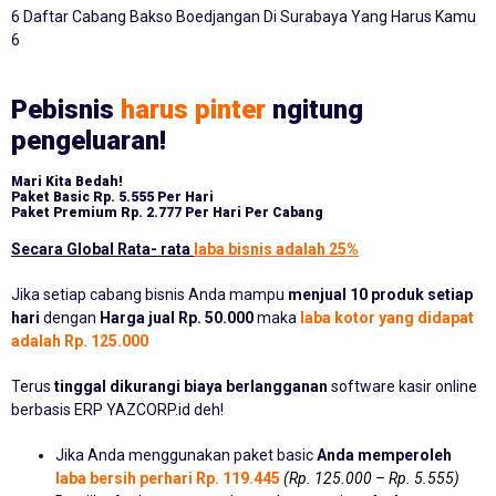
6 Daftar Cabang Bakso Boedjangan Di Surabaya Yang Harus Kamu
6
Pebisnis
harus pinter
ngitung
pengeluaran!
Mari Kita Bedah!
Paket Basic
Rp. 5.555 Per Hari
Paket Premium
Rp. 2.777 Per Hari Per Cabang
Secara Global Rata- rata
laba bisnis adalah 25%
Jika setiap cabang bisnis Anda mampu
menjual 10 produk setiap
hari
dengan
Harga jual Rp. 50.000
maka
laba kotor yang didapat
adalah Rp. 125.000
Terus
tinggal dikurangi biaya berlangganan
software kasir online
berbasis ERP YAZCORP.id deh!
Jika Anda menggunakan paket basic
Anda memperoleh
laba bersih perhari Rp. 119.445
(Rp. 125.000 – Rp. 5.555)