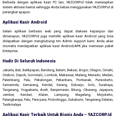
Berbeda dengan aplikasi kasir PC lain, YAZCORP.id tidak menerapkan
sistem aktivasi lisensi sehingga Anda bebas menggunakan YAZCORP.id di
perangkat apapun.
Aplikasi Kasir Android
Selain aplikasi berbasis web yang dapat diakses kapanpun dan
dimanapun, YAZCORP.id juga memiliki aplikasi kasir Android yang bisa
didapatkan dengan menghubungi tim Admin support kami. Anda akan
otomatis mendapatkan aplikasi kasir Android/APK jika memesan paket
Enterprise.
Hadir Di Seluruh Indonesia
Jakarta, Bali, Balikpapan, Bandung, Batam, Bekasi, Bogor, Cilegon, Cimahi,
Cirebon, Depok, Gorontalo, Lombok, Makassar, Malang, Manado, Medan,
Palembang, Palu, Pekalongan, Pekanbaru, Pontianak, Purwokerto,
Samarinda, Semarang, Kendal, Serang, Sidoarjo, Solo, Surabaya,
Tangerang, Yogyakarta, Aceh, Banjarmasin, Bitung, Cikarang, Jayapura,
Jember, Kendari, Klaten, Lampung, Magelang, Mojokerto,
Palangkaraya, Palu, Pare-pare, Probolinggo, Sukabumi, Tangerang Selatan,
Tasikmalaya
Aplikasi Kasir Terbaik Untuk Bisnis Anda – YAZCORP.id