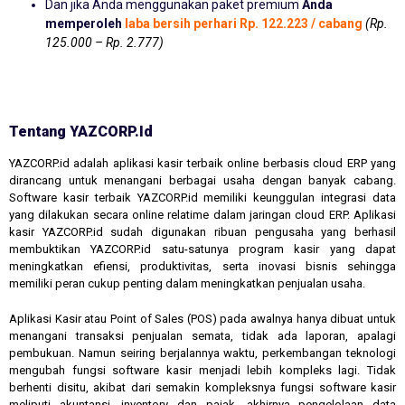
Dan jika Anda menggunakan paket premium
Anda
memperoleh
laba bersih perhari Rp. 122.223 / cabang
(Rp.
125.000 – Rp. 2.777)
Tentang YAZCORP.id
YAZCORP.id adalah aplikasi kasir terbaik online berbasis cloud ERP yang
dirancang untuk menangani berbagai usaha dengan banyak cabang.
Software kasir terbaik YAZCORP.id memiliki keunggulan integrasi data
yang dilakukan secara online relatime dalam jaringan cloud ERP. Aplikasi
kasir YAZCORP.id sudah digunakan ribuan pengusaha yang berhasil
membuktikan YAZCORP.id satu-satunya program kasir yang dapat
meningkatkan efiensi, produktivitas, serta inovasi bisnis sehingga
memiliki peran cukup penting dalam meningkatkan penjualan usaha.
Aplikasi Kasir atau Point of Sales (POS) pada awalnya hanya dibuat untuk
menangani transaksi penjualan semata, tidak ada laporan, apalagi
pembukuan. Namun seiring berjalannya waktu, perkembangan teknologi
mengubah fungsi software kasir menjadi lebih kompleks lagi. Tidak
berhenti disitu, akibat dari semakin kompleksnya fungsi software kasir
meliputi akuntansi, inventory dan pajak, akhirnya pengelolaan data