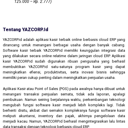
125.000 – Rp. 2.777)
Tentang YAZCORP.id
YAZCORP.id adalah aplikasi kasir terbaik online berbasis cloud ERP yang
dirancang untuk menangani berbagai usaha dengan banyak cabang.
Software kasir terbaik YAZCORP.id memiliki keunggulan integrasi data
yang dilakukan secara online relatime dalam jaringan cloud ERP. Aplikasi
kasir YAZCORP.id sudah digunakan ribuan pengusaha yang berhasil
membuktikan YAZCORP.id satu-satunya program kasir yang dapat
meningkatkan efiensi, produktivitas, serta inovasi bisnis sehingga
memiliki peran cukup penting dalam meningkatkan penjualan usaha.
Aplikasi Kasir atau Point of Sales (POS) pada awalnya hanya dibuat untuk
menangani transaksi penjualan semata, tidak ada laporan, apalagi
pembukuan. Namun seiring berjalannya waktu, perkembangan teknologi
mengubah fungsi software kasir menjadi lebih kompleks lagi. Tidak
berhenti disitu, akibat dari semakin kompleksnya fungsi software kasir
meliputi akuntansi, inventory dan pajak, akhirnya pengelolaan data
menjadi kacau. Namun, YAZCORP.id berhasil mengintegrasikan lalu lintas
data transaksi dengan teknologi berbasis cloud ERP.