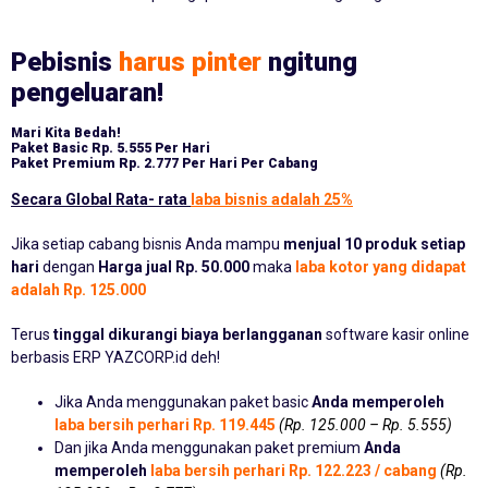
Pebisnis
harus pinter
ngitung
pengeluaran!
Mari Kita Bedah!
Paket Basic
Rp. 5.555 Per Hari
Paket Premium
Rp. 2.777 Per Hari Per Cabang
Secara Global Rata- rata
laba bisnis adalah 25%
Jika setiap cabang bisnis Anda mampu
menjual 10 produk setiap
hari
dengan
Harga jual Rp. 50.000
maka
laba kotor yang didapat
adalah Rp. 125.000
Terus
tinggal dikurangi biaya berlangganan
software kasir online
berbasis ERP YAZCORP.id deh!
Jika Anda menggunakan paket basic
Anda memperoleh
laba bersih perhari Rp. 119.445
(Rp. 125.000 – Rp. 5.555)
Dan jika Anda menggunakan paket premium
Anda
memperoleh
laba bersih perhari Rp. 122.223 / cabang
(Rp.