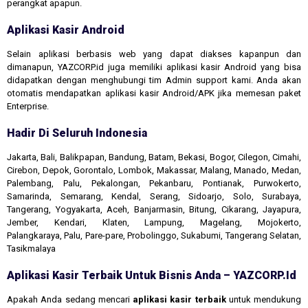
perangkat apapun.
Aplikasi Kasir Android
Selain aplikasi berbasis web yang dapat diakses kapanpun dan
dimanapun, YAZCORP.id juga memiliki aplikasi kasir Android yang bisa
didapatkan dengan menghubungi tim Admin support kami. Anda akan
otomatis mendapatkan aplikasi kasir Android/APK jika memesan paket
Enterprise.
Hadir Di Seluruh Indonesia
Jakarta, Bali, Balikpapan, Bandung, Batam, Bekasi, Bogor, Cilegon, Cimahi,
Cirebon, Depok, Gorontalo, Lombok, Makassar, Malang, Manado, Medan,
Palembang, Palu, Pekalongan, Pekanbaru, Pontianak, Purwokerto,
Samarinda, Semarang, Kendal, Serang, Sidoarjo, Solo, Surabaya,
Tangerang, Yogyakarta, Aceh, Banjarmasin, Bitung, Cikarang, Jayapura,
Jember, Kendari, Klaten, Lampung, Magelang, Mojokerto,
Palangkaraya, Palu, Pare-pare, Probolinggo, Sukabumi, Tangerang Selatan,
Tasikmalaya
Aplikasi Kasir Terbaik Untuk Bisnis Anda – YAZCORP.id
Apakah Anda sedang mencari
aplikasi kasir terbaik
untuk mendukung