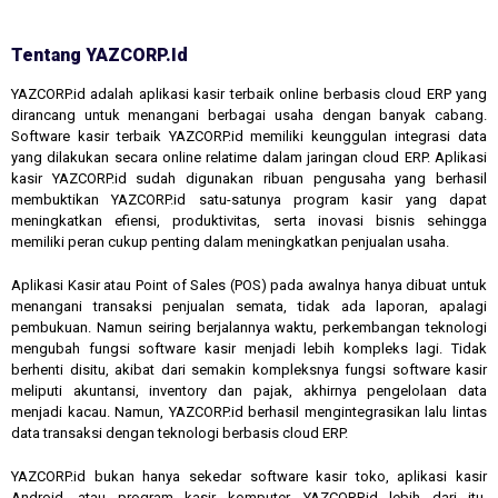
Tentang YAZCORP.id
YAZCORP.id adalah aplikasi kasir terbaik online berbasis cloud ERP yang
dirancang untuk menangani berbagai usaha dengan banyak cabang.
Software kasir terbaik YAZCORP.id memiliki keunggulan integrasi data
yang dilakukan secara online relatime dalam jaringan cloud ERP. Aplikasi
kasir YAZCORP.id sudah digunakan ribuan pengusaha yang berhasil
membuktikan YAZCORP.id satu-satunya program kasir yang dapat
meningkatkan efiensi, produktivitas, serta inovasi bisnis sehingga
memiliki peran cukup penting dalam meningkatkan penjualan usaha.
Aplikasi Kasir atau Point of Sales (POS) pada awalnya hanya dibuat untuk
menangani transaksi penjualan semata, tidak ada laporan, apalagi
pembukuan. Namun seiring berjalannya waktu, perkembangan teknologi
mengubah fungsi software kasir menjadi lebih kompleks lagi. Tidak
berhenti disitu, akibat dari semakin kompleksnya fungsi software kasir
meliputi akuntansi, inventory dan pajak, akhirnya pengelolaan data
menjadi kacau. Namun, YAZCORP.id berhasil mengintegrasikan lalu lintas
data transaksi dengan teknologi berbasis cloud ERP.
YAZCORP.id bukan hanya sekedar software kasir toko, aplikasi kasir
Android, atau program kasir komputer. YAZCORP.id lebih dari itu,