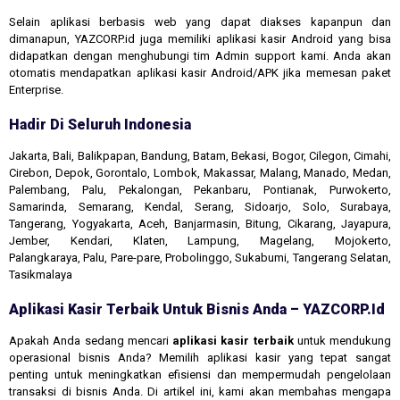
Selain aplikasi berbasis web yang dapat diakses kapanpun dan
dimanapun, YAZCORP.id juga memiliki aplikasi kasir Android yang bisa
didapatkan dengan menghubungi tim Admin support kami. Anda akan
otomatis mendapatkan aplikasi kasir Android/APK jika memesan paket
Enterprise.
Hadir Di Seluruh Indonesia
Jakarta, Bali, Balikpapan, Bandung, Batam, Bekasi, Bogor, Cilegon, Cimahi,
Cirebon, Depok, Gorontalo, Lombok, Makassar, Malang, Manado, Medan,
Palembang, Palu, Pekalongan, Pekanbaru, Pontianak, Purwokerto,
Samarinda, Semarang, Kendal, Serang, Sidoarjo, Solo, Surabaya,
Tangerang, Yogyakarta, Aceh, Banjarmasin, Bitung, Cikarang, Jayapura,
Jember, Kendari, Klaten, Lampung, Magelang, Mojokerto,
Palangkaraya, Palu, Pare-pare, Probolinggo, Sukabumi, Tangerang Selatan,
Tasikmalaya
Aplikasi Kasir Terbaik Untuk Bisnis Anda – YAZCORP.id
Apakah Anda sedang mencari
aplikasi kasir terbaik
untuk mendukung
operasional bisnis Anda? Memilih aplikasi kasir yang tepat sangat
penting untuk meningkatkan efisiensi dan mempermudah pengelolaan
transaksi di bisnis Anda. Di artikel ini, kami akan membahas mengapa