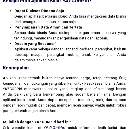
Kenapa Pilih Aplikasi Kasir YAZCORP.id?
Dapat Diakses Dimana Saja
Dengan aplikasi berbasis cloud, Anda bisa mengakses data bisnis
dari perangkat mana pun, kapan saja.
Penyimpanan Data Aman dan Tertata
Semua data bisnis Anda disimpan dengan aman di server yang
terlindungi, memudahkan pengelolaan data dan laporan.
Desain yang Responsif
Aplikasi kami bekerja dengan lancar di berbagai perangkat, baik itu
desktop maupun perangkat mobile, untuk kenyamanan Anda
dalam menjalankan bisnis.
Kesimpulan
Aplikasi kasir terbaik bukan hanya tentang harga, tetapi tentang fitur,
kemudahan, dan dukungan yang diberikan untuk kesuksesan bisnis Anda.
YAZCORP.id menawarkan solusi yang lengkap dan efisien bagi bisnis
Anda, baik yang baru berkembang atau sudah berjalan lama. Dengan
aplikasi kasir kami, Anda dapat mengelola transaksi, stok, dan laporan
dengan lebih mudah dan cepat, memberi lebih banyak waktu untuk fokus
pada perkembangan bisnis Anda.
Mulailah dengan YAZCORP.id hari ini!
YAZCORP.id
Cek website kami di
untuk informasi lebih lanjut dan