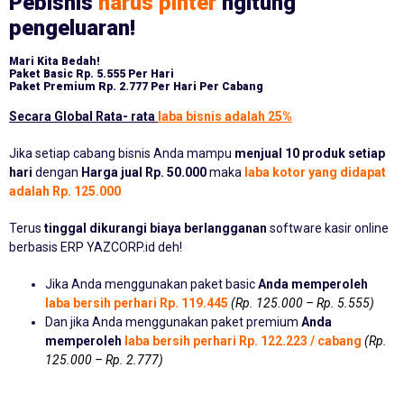
Pebisnis
harus pinter
ngitung
pengeluaran!
Mari Kita Bedah!
Paket Basic
Rp. 5.555 Per Hari
Paket Premium
Rp. 2.777 Per Hari Per Cabang
Secara Global Rata- rata
laba bisnis adalah 25%
Jika setiap cabang bisnis Anda mampu
menjual 10 produk setiap
hari
dengan
Harga jual Rp. 50.000
maka
laba kotor yang didapat
adalah Rp. 125.000
Terus
tinggal dikurangi biaya berlangganan
software kasir online
berbasis ERP YAZCORP.id deh!
Jika Anda menggunakan paket basic
Anda memperoleh
laba bersih perhari Rp. 119.445
(Rp. 125.000 – Rp. 5.555)
Dan jika Anda menggunakan paket premium
Anda
memperoleh
laba bersih perhari Rp. 122.223 / cabang
(Rp.
125.000 – Rp. 2.777)