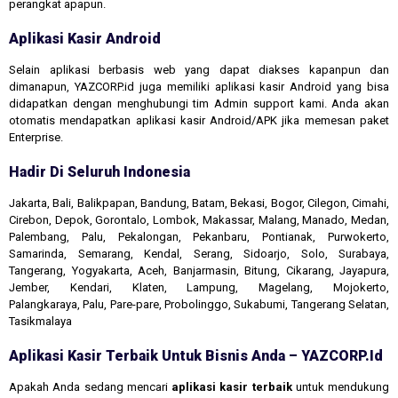
perangkat apapun.
Aplikasi Kasir Android
Selain aplikasi berbasis web yang dapat diakses kapanpun dan
dimanapun, YAZCORP.id juga memiliki aplikasi kasir Android yang bisa
didapatkan dengan menghubungi tim Admin support kami. Anda akan
otomatis mendapatkan aplikasi kasir Android/APK jika memesan paket
Enterprise.
Hadir Di Seluruh Indonesia
Jakarta, Bali, Balikpapan, Bandung, Batam, Bekasi, Bogor, Cilegon, Cimahi,
Cirebon, Depok, Gorontalo, Lombok, Makassar, Malang, Manado, Medan,
Palembang, Palu, Pekalongan, Pekanbaru, Pontianak, Purwokerto,
Samarinda, Semarang, Kendal, Serang, Sidoarjo, Solo, Surabaya,
Tangerang, Yogyakarta, Aceh, Banjarmasin, Bitung, Cikarang, Jayapura,
Jember, Kendari, Klaten, Lampung, Magelang, Mojokerto,
Palangkaraya, Palu, Pare-pare, Probolinggo, Sukabumi, Tangerang Selatan,
Tasikmalaya
Aplikasi Kasir Terbaik Untuk Bisnis Anda – YAZCORP.id
Apakah Anda sedang mencari
aplikasi kasir terbaik
untuk mendukung