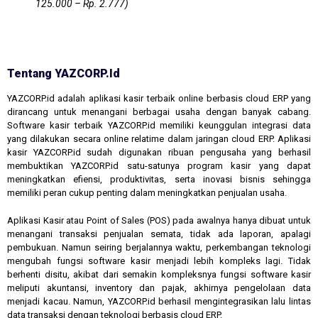
125.000 – Rp. 2.777)
Tentang YAZCORP.id
YAZCORP.id adalah aplikasi kasir terbaik online berbasis cloud ERP yang
dirancang untuk menangani berbagai usaha dengan banyak cabang.
Software kasir terbaik YAZCORP.id memiliki keunggulan integrasi data
yang dilakukan secara online relatime dalam jaringan cloud ERP. Aplikasi
kasir YAZCORP.id sudah digunakan ribuan pengusaha yang berhasil
membuktikan YAZCORP.id satu-satunya program kasir yang dapat
meningkatkan efiensi, produktivitas, serta inovasi bisnis sehingga
memiliki peran cukup penting dalam meningkatkan penjualan usaha.
Aplikasi Kasir atau Point of Sales (POS) pada awalnya hanya dibuat untuk
menangani transaksi penjualan semata, tidak ada laporan, apalagi
pembukuan. Namun seiring berjalannya waktu, perkembangan teknologi
mengubah fungsi software kasir menjadi lebih kompleks lagi. Tidak
berhenti disitu, akibat dari semakin kompleksnya fungsi software kasir
meliputi akuntansi, inventory dan pajak, akhirnya pengelolaan data
menjadi kacau. Namun, YAZCORP.id berhasil mengintegrasikan lalu lintas
data transaksi dengan teknologi berbasis cloud ERP.