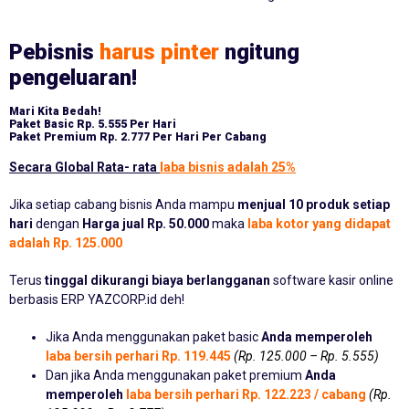
Pebisnis
harus pinter
ngitung
pengeluaran!
Mari Kita Bedah!
Paket Basic
Rp. 5.555 Per Hari
Paket Premium
Rp. 2.777 Per Hari Per Cabang
Secara Global Rata- rata
laba bisnis adalah 25%
Jika setiap cabang bisnis Anda mampu
menjual 10 produk setiap
hari
dengan
Harga jual Rp. 50.000
maka
laba kotor yang didapat
adalah Rp. 125.000
Terus
tinggal dikurangi biaya berlangganan
software kasir online
berbasis ERP YAZCORP.id deh!
Jika Anda menggunakan paket basic
Anda memperoleh
laba bersih perhari Rp. 119.445
(Rp. 125.000 – Rp. 5.555)
Dan jika Anda menggunakan paket premium
Anda
memperoleh
laba bersih perhari Rp. 122.223 / cabang
(Rp.