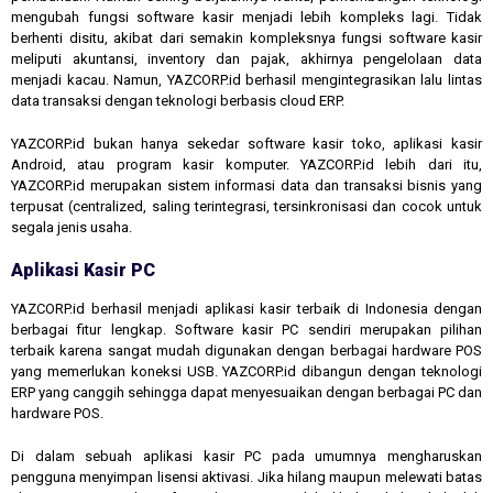
mengubah fungsi software kasir menjadi lebih kompleks lagi. Tidak
berhenti disitu, akibat dari semakin kompleksnya fungsi software kasir
meliputi akuntansi, inventory dan pajak, akhirnya pengelolaan data
menjadi kacau. Namun, YAZCORP.id berhasil mengintegrasikan lalu lintas
data transaksi dengan teknologi berbasis cloud ERP.
YAZCORP.id bukan hanya sekedar software kasir toko, aplikasi kasir
Android, atau program kasir komputer. YAZCORP.id lebih dari itu,
YAZCORP.id merupakan sistem informasi data dan transaksi bisnis yang
terpusat (centralized, saling terintegrasi, tersinkronisasi dan cocok untuk
segala jenis usaha.
Aplikasi Kasir PC
YAZCORP.id berhasil menjadi aplikasi kasir terbaik di Indonesia dengan
berbagai fitur lengkap. Software kasir PC sendiri merupakan pilihan
terbaik karena sangat mudah digunakan dengan berbagai hardware POS
yang memerlukan koneksi USB. YAZCORP.id dibangun dengan teknologi
ERP yang canggih sehingga dapat menyesuaikan dengan berbagai PC dan
hardware POS.
Di dalam sebuah aplikasi kasir PC pada umumnya mengharuskan
pengguna menyimpan lisensi aktivasi. Jika hilang maupun melewati batas