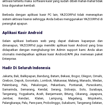
aktivasi tertentu maka software kasir yang sudah dibeli mahal-mahal tidak
bisa digunakan kembali.
Berbeda dengan aplikasi kasir PC lain, YAZCORP.id tidak menerapkan
sistem aktivasi lisensi sehingga Anda bebas menggunakan YAZCORP.id di
perangkat apapun.
Aplikasi Kasir Android
Selain aplikasi berbasis web yang dapat diakses kapanpun dan
dimanapun, YAZCORP.id juga memiliki aplikasi kasir Android yang bisa
didapatkan dengan menghubungi tim Admin support kami. Anda akan
otomatis mendapatkan aplikasi kasir Android/APK jika memesan paket
Enterprise.
Hadir Di Seluruh Indonesia
Jakarta, Bali, Balikpapan, Bandung, Batam, Bekasi, Bogor, Cilegon, Cimahi,
Cirebon, Depok, Gorontalo, Lombok, Makassar, Malang, Manado, Medan,
Palembang, Palu, Pekalongan, Pekanbaru, Pontianak, Purwokerto,
Samarinda, Semarang, Kendal, Serang, Sidoarjo, Solo, Surabaya,
Tangerang, Yogyakarta, Aceh, Banjarmasin, Bitung, Cikarang, Jayapura,
Jember, Kendari, Klaten, Lampung, Magelang, Mojokerto,
Palangkaraya, Palu, Pare-pare, Probolinggo, Sukabumi, Tangerang Selatan,