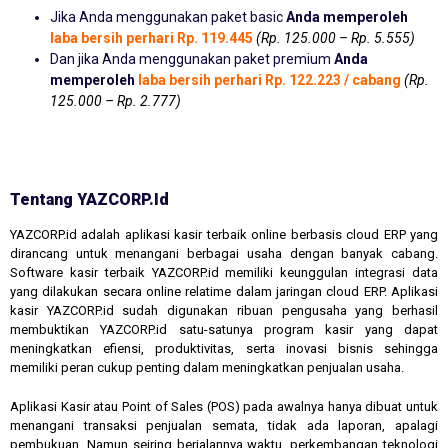
Jika Anda menggunakan paket basic
Anda memperoleh
laba bersih perhari Rp. 119.445
(Rp. 125.000 – Rp. 5.555)
Dan jika Anda menggunakan paket premium
Anda
memperoleh
laba bersih perhari Rp. 122.223 / cabang
(Rp.
125.000 – Rp. 2.777)
Tentang YAZCORP.id
YAZCORP.id adalah aplikasi kasir terbaik online berbasis cloud ERP yang
dirancang untuk menangani berbagai usaha dengan banyak cabang.
Software kasir terbaik YAZCORP.id memiliki keunggulan integrasi data
yang dilakukan secara online relatime dalam jaringan cloud ERP. Aplikasi
kasir YAZCORP.id sudah digunakan ribuan pengusaha yang berhasil
membuktikan YAZCORP.id satu-satunya program kasir yang dapat
meningkatkan efiensi, produktivitas, serta inovasi bisnis sehingga
memiliki peran cukup penting dalam meningkatkan penjualan usaha.
Aplikasi Kasir atau Point of Sales (POS) pada awalnya hanya dibuat untuk
menangani transaksi penjualan semata, tidak ada laporan, apalagi
pembukuan. Namun seiring berjalannya waktu, perkembangan teknologi