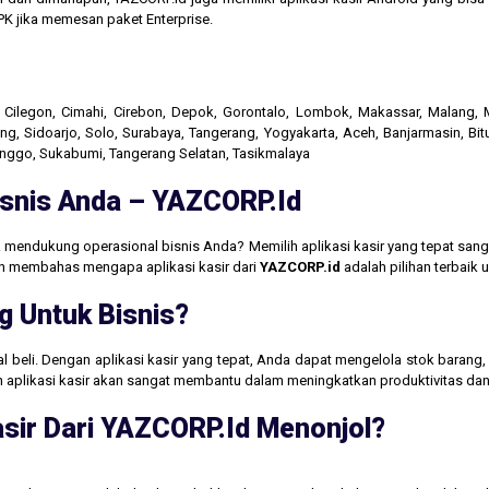
K jika memesan paket Enterprise.
r, Cilegon, Cimahi, Cirebon, Depok, Gorontalo, Lombok, Makassar, Malang
g, Sidoarjo, Solo, Surabaya, Tangerang, Yogyakarta, Aceh, Banjarmasin, Bit
linggo, Sukabumi, Tangerang Selatan, Tasikmalaya
Bisnis Anda – YAZCORP.id
 mendukung operasional bisnis Anda? Memilih aplikasi kasir yang tepat san
akan membahas mengapa aplikasi kasir dari
YAZCORP.id
adalah pilihan terbaik
g Untuk Bisnis?
jual beli. Dengan aplikasi kasir yang tepat, Anda dapat mengelola stok baran
aan aplikasi kasir akan sangat membantu dalam meningkatkan produktivitas 
sir Dari YAZCORP.id Menonjol?