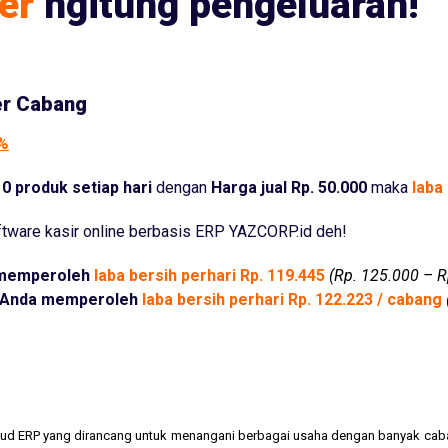
er
ngitung pengeluaran!
er Cabang
5%
0 produk setiap hari
dengan
Harga jual Rp. 50.000
maka
laba 
tware kasir online berbasis ERP YAZCORP.id deh!
memperoleh
laba bersih perhari Rp. 119.445
(Rp. 125.000 – R
Anda memperoleh
laba bersih perhari Rp. 122.223 / cabang
cloud ERP yang dirancang untuk menangani berbagai usaha dengan banyak cab