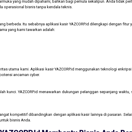
tarmuka yang mudah dipahami, bahkan bagi pemula sekalipun. Anda tidak perl
operasional bisnis tanpa kendala teknis.
ng berbeda. Itu sebabnya aplikasi kasir YAZCORP.id dilengkapi dengan fitur 
 utama yang kami tawarkan adalah:
itas utama kami. Aplikasi kasir YAZCORP.id menggunakan teknologi enkripsi 
 potensi ancaman cyber.
lah kunci. YAZCORP.id menawarkan dukungan pelanggan sepanjang waktu,
gat kompetitif dibandingkan dengan aplikasi kasir lainnya di pasaran. Selain
untuk bisnis Anda.