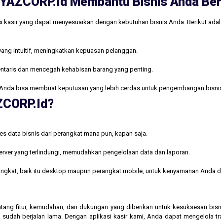
ri YAZCORP.id Membantu Bisnis Anda B
i kasir yang dapat menyesuaikan dengan kebutuhan bisnis Anda. Berikut ada
yang intuitif, meningkatkan kepuasan pelanggan.
ntaris dan mencegah kehabisan barang yang penting.
Anda bisa membuat keputusan yang lebih cerdas untuk pengembangan bisni
AZCORP.id?
s data bisnis dari perangkat mana pun, kapan saja.
rver yang terlindungi, memudahkan pengelolaan data dan laporan.
rangkat, baik itu desktop maupun perangkat mobile, untuk kenyamanan Anda d
 tentang fitur, kemudahan, dan dukungan yang diberikan untuk kesuksesan b
 sudah berjalan lama. Dengan aplikasi kasir kami, Anda dapat mengelola t