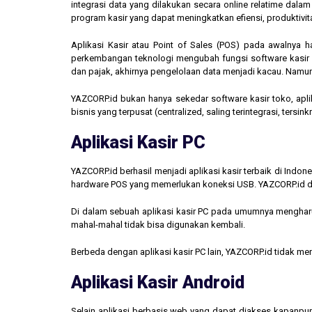
integrasi data yang dilakukan secara online relatime dal
program kasir yang dapat meningkatkan efiensi, produktivit
Aplikasi Kasir atau Point of Sales (POS) pada awalnya 
perkembangan teknologi mengubah fungsi software kasir men
dan pajak, akhirnya pengelolaan data menjadi kacau. Namun,
YAZCORP.id bukan hanya sekedar software kasir toko, aplik
bisnis yang terpusat (centralized, saling terintegrasi, tersi
Aplikasi Kasir PC
YAZCORP.id berhasil menjadi aplikasi kasir terbaik di Indo
hardware POS yang memerlukan koneksi USB. YAZCORP.id d
Di dalam sebuah aplikasi kasir PC pada umumnya mengharus
mahal-mahal tidak bisa digunakan kembali.
Berbeda dengan aplikasi kasir PC lain, YAZCORP.id tidak 
Aplikasi Kasir Android
Selain aplikasi berbasis web yang dapat diakses kapanpu