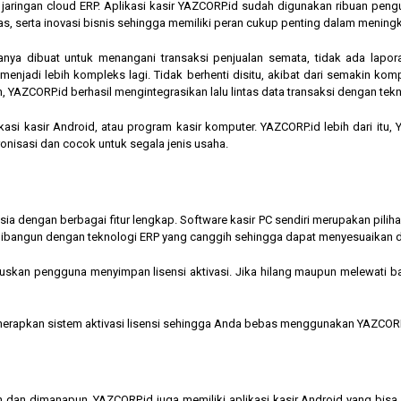
am jaringan cloud ERP. Aplikasi kasir YAZCORP.id sudah digunakan ribuan pe
as, serta inovasi bisnis sehingga memiliki peran cukup penting dalam mening
hanya dibuat untuk menangani transaksi penjualan semata, tidak ada lapor
jadi lebih kompleks lagi. Tidak berhenti disitu, akibat dari semakin kompl
 YAZCORP.id berhasil mengintegrasikan lalu lintas data transaksi dengan tekn
asi kasir Android, atau program kasir komputer. YAZCORP.id lebih dari itu
nkronisasi dan cocok untuk segala jenis usaha.
nesia dengan berbagai fitur lengkap. Software kasir PC sendiri merupakan pi
ibangun dengan teknologi ERP yang canggih sehingga dapat menyesuaikan 
kan pengguna menyimpan lisensi aktivasi. Jika hilang maupun melewati bata
menerapkan sistem aktivasi lisensi sehingga Anda bebas menggunakan YAZCORP
n dan dimanapun, YAZCORP.id juga memiliki aplikasi kasir Android yang bi