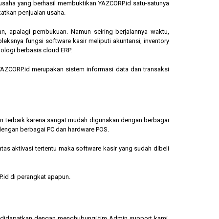
ngusaha yang berhasil membuktikan YAZCORP.id satu-satunya
katkan penjualan usaha.
an, apalagi pembukuan. Namun seiring berjalannya waktu,
eksnya fungsi software kasir meliputi akuntansi, inventory
ologi berbasis cloud ERP.
, YAZCORP.id merupakan sistem informasi data dan transaksi
lihan terbaik karena sangat mudah digunakan dengan berbagai
dengan berbagai PC dan hardware POS.
s aktivasi tertentu maka software kasir yang sudah dibeli
.id di perangkat apapun.
sa didapatkan dengan menghubungi tim Admin support kami.