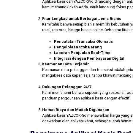
Aplikasi kasir dari YAZCORP.id dirancang dengan an
kami memungkinkan Anda untuk langsung fokus pada 
Fitur Lengkap untuk Berbagai Jenis Bisnis
Kami tahu bahwa setiap bisnis memiliki kebutuhan ya
retail, restoran, hingga bisnis online. Beberapa fitur
Pencatatan Transaksi Otomatis
Pengelolaan Stok Barang
Laporan Penjualan Real-Time
Integrasi dengan Pembayaran Digital
Keamanan Data Terjamin
Keamanan data pelanggan dan transaksi adalah prior
mengakses data kapan saja, tanpa khawatir tentang
Dukungan Pelanggan 24/7
Kami memahami bahwa support yang responsif ada
panduan penggunaan aplikasi kasir dengan efektif.
Hemat Biaya dan Mudah Digunakan
Aplikasi kasir YAZCORP.id menawarkan harga yang san
ditawarkan oleh aplikasi kami, sehingga lebih hemat 