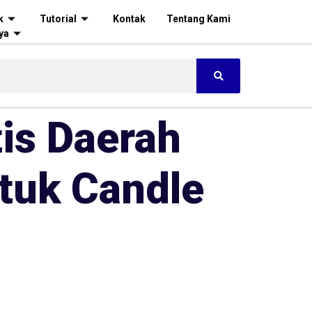
k
Tutorial
Kontak
Tentang Kami
ya
is Daerah
tuk Candle