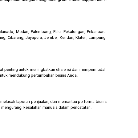
, Manado, Medan, Palembang, Palu, Pekalongan, Pekanbaru,
ung, Cikarang, Jayapura, Jember, Kendari, Klaten, Lampung,
gat penting untuk meningkatkan efisiensi dan mempermudah
 untuk mendukung pertumbuhan bisnis Anda.
g, melacak laporan penjualan, dan memantau performa bisnis
dan mengurangi kesalahan manusia dalam pencatatan.