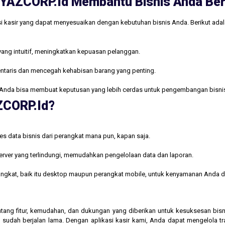
ri YAZCORP.id Membantu Bisnis Anda B
i kasir yang dapat menyesuaikan dengan kebutuhan bisnis Anda. Berikut ada
yang intuitif, meningkatkan kepuasan pelanggan.
ntaris dan mencegah kehabisan barang yang penting.
Anda bisa membuat keputusan yang lebih cerdas untuk pengembangan bisni
AZCORP.id?
s data bisnis dari perangkat mana pun, kapan saja.
rver yang terlindungi, memudahkan pengelolaan data dan laporan.
rangkat, baik itu desktop maupun perangkat mobile, untuk kenyamanan Anda d
 tentang fitur, kemudahan, dan dukungan yang diberikan untuk kesuksesan b
 sudah berjalan lama. Dengan aplikasi kasir kami, Anda dapat mengelola t