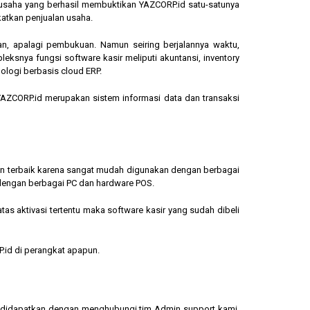
ngusaha yang berhasil membuktikan YAZCORP.id satu-satunya
katkan penjualan usaha.
an, apalagi pembukuan. Namun seiring berjalannya waktu,
eksnya fungsi software kasir meliputi akuntansi, inventory
ologi berbasis cloud ERP.
, YAZCORP.id merupakan sistem informasi data dan transaksi
lihan terbaik karena sangat mudah digunakan dengan berbagai
dengan berbagai PC dan hardware POS.
s aktivasi tertentu maka software kasir yang sudah dibeli
.id di perangkat apapun.
sa didapatkan dengan menghubungi tim Admin support kami.