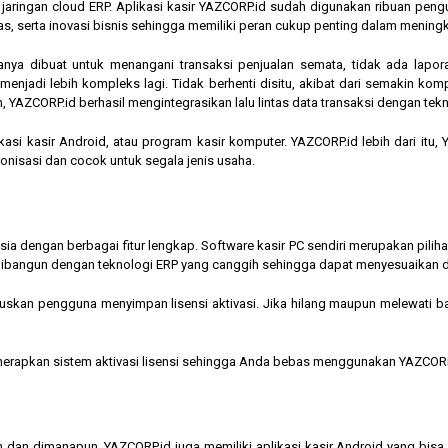
am jaringan cloud ERP. Aplikasi kasir YAZCORP.id sudah digunakan ribuan pe
as, serta inovasi bisnis sehingga memiliki peran cukup penting dalam mening
hanya dibuat untuk menangani transaksi penjualan semata, tidak ada lapor
jadi lebih kompleks lagi. Tidak berhenti disitu, akibat dari semakin kompl
 YAZCORP.id berhasil mengintegrasikan lalu lintas data transaksi dengan tekn
asi kasir Android, atau program kasir komputer. YAZCORP.id lebih dari itu
nkronisasi dan cocok untuk segala jenis usaha.
nesia dengan berbagai fitur lengkap. Software kasir PC sendiri merupakan pi
ibangun dengan teknologi ERP yang canggih sehingga dapat menyesuaikan 
kan pengguna menyimpan lisensi aktivasi. Jika hilang maupun melewati bata
menerapkan sistem aktivasi lisensi sehingga Anda bebas menggunakan YAZCORP
n dan dimanapun, YAZCORP.id juga memiliki aplikasi kasir Android yang bi