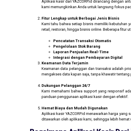
Aplikasi kasir dari YAZCORP.id dirancang dengan an
kami memungkinkan Anda untuk langsung fokus pada 
Fitur Lengkap untuk Berbagai Jenis Bisnis
Kami tahu bahwa setiap bisnis memiliki kebutuhan ya
retail, restoran, hingga bisnis online. Beberapa fitur
Pencatatan Transaksi Otomatis
Pengelolaan Stok Barang
Laporan Penjualan Real-Time
Integrasi dengan Pembayaran Digital
Keamanan Data Terjamin
Keamanan data pelanggan dan transaksi adalah prior
mengakses data kapan saja, tanpa khawatir tentang
Dukungan Pelanggan 24/7
Kami memahami bahwa support yang responsif ada
panduan penggunaan aplikasi kasir dengan efektif.
Hemat Biaya dan Mudah Digunakan
Aplikasi kasir YAZCORP.id menawarkan harga yang san
ditawarkan oleh aplikasi kami, sehingga lebih hemat 