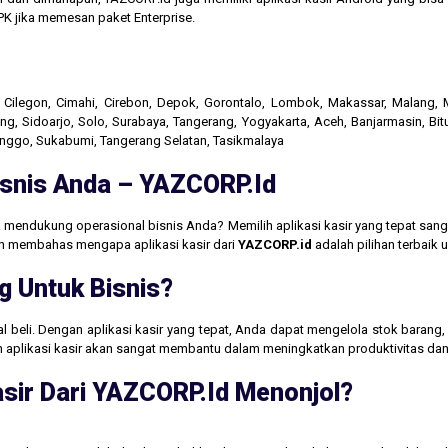
K jika memesan paket Enterprise.
r, Cilegon, Cimahi, Cirebon, Depok, Gorontalo, Lombok, Makassar, Malang
g, Sidoarjo, Solo, Surabaya, Tangerang, Yogyakarta, Aceh, Banjarmasin, Bit
linggo, Sukabumi, Tangerang Selatan, Tasikmalaya
Bisnis Anda – YAZCORP.id
 mendukung operasional bisnis Anda? Memilih aplikasi kasir yang tepat san
akan membahas mengapa aplikasi kasir dari
YAZCORP.id
adalah pilihan terbaik
g Untuk Bisnis?
jual beli. Dengan aplikasi kasir yang tepat, Anda dapat mengelola stok baran
aan aplikasi kasir akan sangat membantu dalam meningkatkan produktivitas 
sir Dari YAZCORP.id Menonjol?