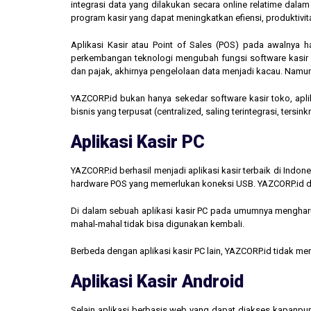
integrasi data yang dilakukan secara online relatime dal
program kasir yang dapat meningkatkan efiensi, produktivit
Aplikasi Kasir atau Point of Sales (POS) pada awalnya 
perkembangan teknologi mengubah fungsi software kasir men
dan pajak, akhirnya pengelolaan data menjadi kacau. Namun,
YAZCORP.id bukan hanya sekedar software kasir toko, aplik
bisnis yang terpusat (centralized, saling terintegrasi, tersi
Aplikasi Kasir PC
YAZCORP.id berhasil menjadi aplikasi kasir terbaik di Indo
hardware POS yang memerlukan koneksi USB. YAZCORP.id d
Di dalam sebuah aplikasi kasir PC pada umumnya mengharus
mahal-mahal tidak bisa digunakan kembali.
Berbeda dengan aplikasi kasir PC lain, YAZCORP.id tidak 
Aplikasi Kasir Android
Selain aplikasi berbasis web yang dapat diakses kapanpu