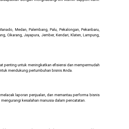
, Manado, Medan, Palembang, Palu, Pekalongan, Pekanbaru,
ung, Cikarang, Jayapura, Jember, Kendari, Klaten, Lampung,
gat penting untuk meningkatkan efisiensi dan mempermudah
 untuk mendukung pertumbuhan bisnis Anda.
g, melacak laporan penjualan, dan memantau performa bisnis
dan mengurangi kesalahan manusia dalam pencatatan.