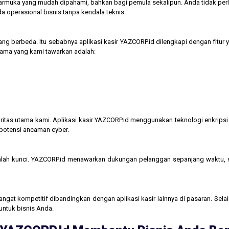
tarmuka yang mudah dipahami, bahkan bagi pemula sekalipun. Anda tidak perl
operasional bisnis tanpa kendala teknis.
ng berbeda. Itu sebabnya aplikasi kasir YAZCORP.id dilengkapi dengan fitur 
 utama yang kami tawarkan adalah:
itas utama kami. Aplikasi kasir YAZCORP.id menggunakan teknologi enkripsi 
 potensi ancaman cyber.
lah kunci. YAZCORP.id menawarkan dukungan pelanggan sepanjang waktu,
gat kompetitif dibandingkan dengan aplikasi kasir lainnya di pasaran. Selain
untuk bisnis Anda.