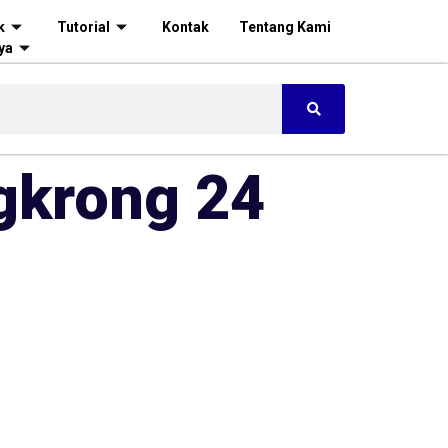
k
Tutorial
Kontak
Tentang Kami
ya
gkrong 24