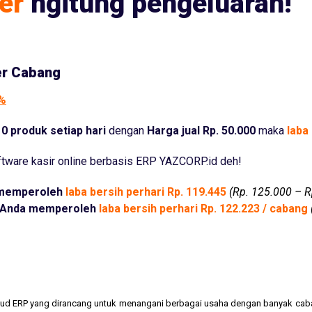
er
ngitung pengeluaran!
er Cabang
5%
0 produk setiap hari
dengan
Harga jual Rp. 50.000
maka
laba 
tware kasir online berbasis ERP YAZCORP.id deh!
memperoleh
laba bersih perhari Rp. 119.445
(Rp. 125.000 – R
Anda memperoleh
laba bersih perhari Rp. 122.223 / cabang
cloud ERP yang dirancang untuk menangani berbagai usaha dengan banyak cab