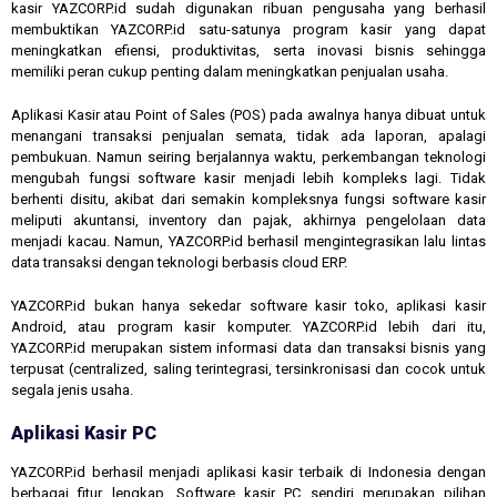
kasir YAZCORP.id sudah digunakan ribuan pengusaha yang berhasil
membuktikan YAZCORP.id satu-satunya program kasir yang dapat
meningkatkan efiensi, produktivitas, serta inovasi bisnis sehingga
memiliki peran cukup penting dalam meningkatkan penjualan usaha.
Aplikasi Kasir atau Point of Sales (POS) pada awalnya hanya dibuat untuk
menangani transaksi penjualan semata, tidak ada laporan, apalagi
pembukuan. Namun seiring berjalannya waktu, perkembangan teknologi
mengubah fungsi software kasir menjadi lebih kompleks lagi. Tidak
berhenti disitu, akibat dari semakin kompleksnya fungsi software kasir
meliputi akuntansi, inventory dan pajak, akhirnya pengelolaan data
menjadi kacau. Namun, YAZCORP.id berhasil mengintegrasikan lalu lintas
data transaksi dengan teknologi berbasis cloud ERP.
YAZCORP.id bukan hanya sekedar software kasir toko, aplikasi kasir
Android, atau program kasir komputer. YAZCORP.id lebih dari itu,
YAZCORP.id merupakan sistem informasi data dan transaksi bisnis yang
terpusat (centralized, saling terintegrasi, tersinkronisasi dan cocok untuk
segala jenis usaha.
Aplikasi Kasir PC
YAZCORP.id berhasil menjadi aplikasi kasir terbaik di Indonesia dengan
berbagai fitur lengkap. Software kasir PC sendiri merupakan pilihan