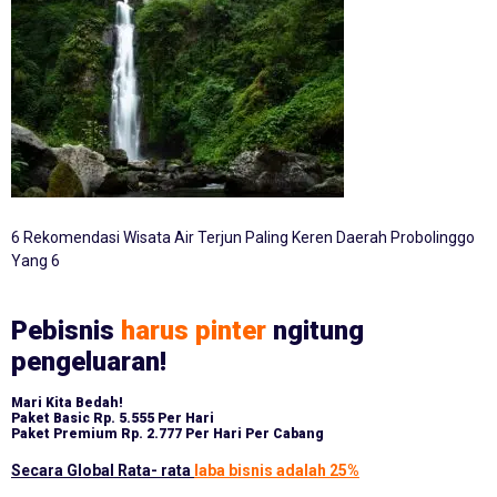
6 Rekomendasi Wisata Air Terjun Paling Keren Daerah Probolinggo
Yang 6
Pebisnis
harus pinter
ngitung
pengeluaran!
Mari Kita Bedah!
Paket Basic
Rp. 5.555 Per Hari
Paket Premium
Rp. 2.777 Per Hari Per Cabang
Secara Global Rata- rata
laba bisnis adalah 25%