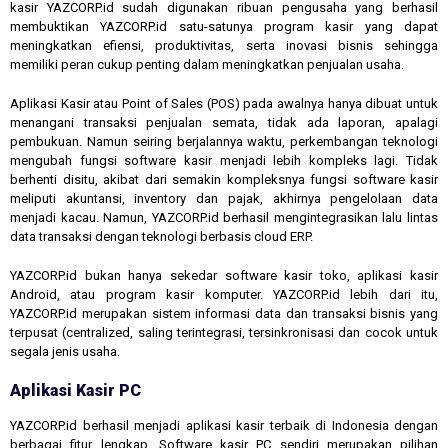
kasir YAZCORP.id sudah digunakan ribuan pengusaha yang berhasil
membuktikan YAZCORP.id satu-satunya program kasir yang dapat
meningkatkan efiensi, produktivitas, serta inovasi bisnis sehingga
memiliki peran cukup penting dalam meningkatkan penjualan usaha.
Aplikasi Kasir atau Point of Sales (POS) pada awalnya hanya dibuat untuk
menangani transaksi penjualan semata, tidak ada laporan, apalagi
pembukuan. Namun seiring berjalannya waktu, perkembangan teknologi
mengubah fungsi software kasir menjadi lebih kompleks lagi. Tidak
berhenti disitu, akibat dari semakin kompleksnya fungsi software kasir
meliputi akuntansi, inventory dan pajak, akhirnya pengelolaan data
menjadi kacau. Namun, YAZCORP.id berhasil mengintegrasikan lalu lintas
data transaksi dengan teknologi berbasis cloud ERP.
YAZCORP.id bukan hanya sekedar software kasir toko, aplikasi kasir
Android, atau program kasir komputer. YAZCORP.id lebih dari itu,
YAZCORP.id merupakan sistem informasi data dan transaksi bisnis yang
terpusat (centralized, saling terintegrasi, tersinkronisasi dan cocok untuk
segala jenis usaha.
Aplikasi Kasir PC
YAZCORP.id berhasil menjadi aplikasi kasir terbaik di Indonesia dengan
berbagai fitur lengkap. Software kasir PC sendiri merupakan pilihan