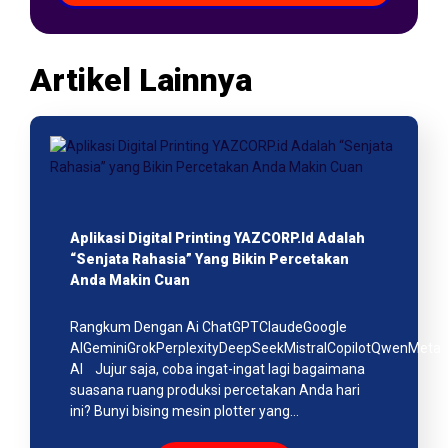
Artikel Lainnya
Aplikasi Digital Printing YAZCORP.id Adalah
“Senjata Rahasia” Yang Bikin Percetakan
Anda Makin Cuan
Rangkum Dengan Ai ChatGPTClaudeGoogle
AIGeminiGrokPerplexityDeepSeekMistralCopilotQwenMeta
AI Jujur saja, coba ingat-ingat lagi bagaimana
suasana ruang produksi percetakan Anda hari
ini? Bunyi bising mesin plotter yang…