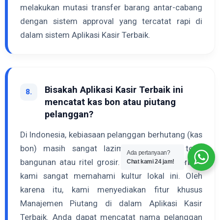
melakukan mutasi transfer barang antar-cabang
dengan sistem approval yang tercatat rapi di
dalam sistem Aplikasi Kasir Terbaik.
Bisakah Aplikasi Kasir Terbaik ini
8.
mencatat kas bon atau piutang
pelanggan?
Di Indonesia, kebiasaan pelanggan berhutang (kas
bon) masih sangat lazim, terutama di toko
Ada pertanyaan?
bangunan atau ritel grosir. Aplikasi Kasir Terbaik
Chat kami 24 jam!
kami sangat memahami kultur lokal ini. Oleh
karena itu, kami menyediakan fitur khusus
Manajemen Piutang di dalam Aplikasi Kasir
Terbaik. Anda dapat mencatat nama pelanggan