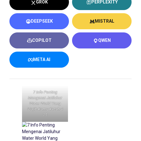
GROK
PERPLEXITY
DEEPSEEK
MISTRAL
COPILOT
QWEN
META AI
7 Info Penting
Mengenai Jatiluhur
Water World Yang
Wajib Kamu Ketahui
15