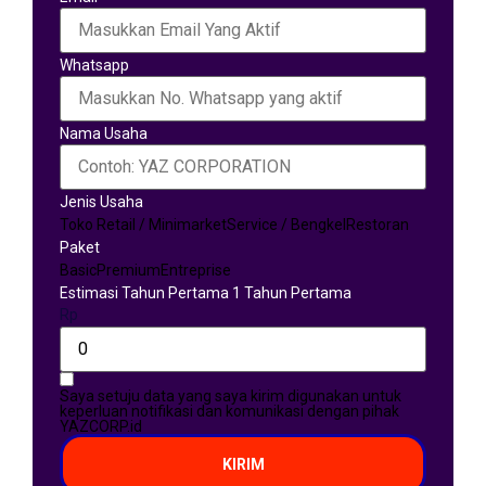
Whatsapp
Nama Usaha
Jenis Usaha
Toko Retail / Minimarket
Service / Bengkel
Restoran
Paket
Basic
Premium
Entreprise
Estimasi Tahun Pertama 1 Tahun Pertama
Rp
Saya setuju data yang saya kirim digunakan untuk
keperluan notifikasi dan komunikasi dengan pihak
YAZCORP.id
KIRIM