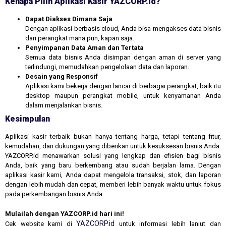
Kenapa Pilih Aplikasi Kasir YAZCORP.id?
Dapat Diakses Dimana Saja
Dengan aplikasi berbasis cloud, Anda bisa mengakses data bisnis
dari perangkat mana pun, kapan saja.
Penyimpanan Data Aman dan Tertata
Semua data bisnis Anda disimpan dengan aman di server yang
terlindungi, memudahkan pengelolaan data dan laporan.
Desain yang Responsif
Aplikasi kami bekerja dengan lancar di berbagai perangkat, baik itu
desktop maupun perangkat mobile, untuk kenyamanan Anda
dalam menjalankan bisnis.
Kesimpulan
Aplikasi kasir terbaik bukan hanya tentang harga, tetapi tentang fitur,
kemudahan, dan dukungan yang diberikan untuk kesuksesan bisnis Anda.
YAZCORP.id menawarkan solusi yang lengkap dan efisien bagi bisnis
Anda, baik yang baru berkembang atau sudah berjalan lama. Dengan
aplikasi kasir kami, Anda dapat mengelola transaksi, stok, dan laporan
dengan lebih mudah dan cepat, memberi lebih banyak waktu untuk fokus
pada perkembangan bisnis Anda.
Mulailah dengan YAZCORP.id hari ini!
YAZCORP.id
Cek website kami di
untuk informasi lebih lanjut dan