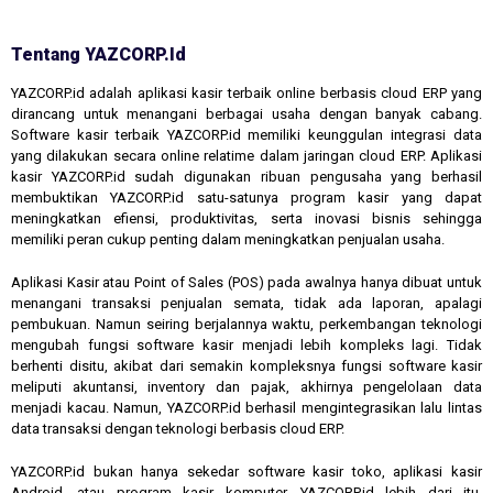
Tentang YAZCORP.id
YAZCORP.id adalah aplikasi kasir terbaik online berbasis cloud ERP yang
dirancang untuk menangani berbagai usaha dengan banyak cabang.
Software kasir terbaik YAZCORP.id memiliki keunggulan integrasi data
yang dilakukan secara online relatime dalam jaringan cloud ERP. Aplikasi
kasir YAZCORP.id sudah digunakan ribuan pengusaha yang berhasil
membuktikan YAZCORP.id satu-satunya program kasir yang dapat
meningkatkan efiensi, produktivitas, serta inovasi bisnis sehingga
memiliki peran cukup penting dalam meningkatkan penjualan usaha.
Aplikasi Kasir atau Point of Sales (POS) pada awalnya hanya dibuat untuk
menangani transaksi penjualan semata, tidak ada laporan, apalagi
pembukuan. Namun seiring berjalannya waktu, perkembangan teknologi
mengubah fungsi software kasir menjadi lebih kompleks lagi. Tidak
berhenti disitu, akibat dari semakin kompleksnya fungsi software kasir
meliputi akuntansi, inventory dan pajak, akhirnya pengelolaan data
menjadi kacau. Namun, YAZCORP.id berhasil mengintegrasikan lalu lintas
data transaksi dengan teknologi berbasis cloud ERP.
YAZCORP.id bukan hanya sekedar software kasir toko, aplikasi kasir
Android, atau program kasir komputer. YAZCORP.id lebih dari itu,