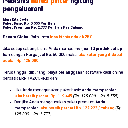
Pebisnis
harus pinter
ngitung
pengeluaran!
Mari Kita Bedah!
Paket Basic
Rp. 5.555 Per Hari
Paket Premium
Rp. 2.777 Per Hari Per Cabang
Secara Global Rata- rata
laba bisnis adalah 25%
Jika setiap cabang bisnis Anda mampu
menjual 10 produk setiap
hari
dengan
Harga jual Rp. 50.000
maka
laba kotor yang didapat
adalah Rp. 125.000
Terus
tinggal dikurangi biaya berlangganan
software kasir online
berbasis ERP YAZCORP.id deh!
Jika Anda menggunakan paket basic
Anda memperoleh
laba bersih perhari Rp. 119.445
(Rp. 125.000 – Rp. 5.555)
Dan jika Anda menggunakan paket premium
Anda
memperoleh
laba bersih perhari Rp. 122.223 / cabang
(Rp.
125.000 – Rp. 2.777)