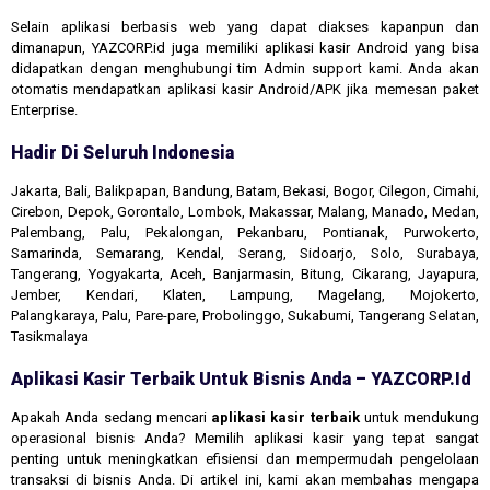
Selain aplikasi berbasis web yang dapat diakses kapanpun dan
dimanapun, YAZCORP.id juga memiliki aplikasi kasir Android yang bisa
didapatkan dengan menghubungi tim Admin support kami. Anda akan
otomatis mendapatkan aplikasi kasir Android/APK jika memesan paket
Enterprise.
Hadir Di Seluruh Indonesia
Jakarta, Bali, Balikpapan, Bandung, Batam, Bekasi, Bogor, Cilegon, Cimahi,
Cirebon, Depok, Gorontalo, Lombok, Makassar, Malang, Manado, Medan,
Palembang, Palu, Pekalongan, Pekanbaru, Pontianak, Purwokerto,
Samarinda, Semarang, Kendal, Serang, Sidoarjo, Solo, Surabaya,
Tangerang, Yogyakarta, Aceh, Banjarmasin, Bitung, Cikarang, Jayapura,
Jember, Kendari, Klaten, Lampung, Magelang, Mojokerto,
Palangkaraya, Palu, Pare-pare, Probolinggo, Sukabumi, Tangerang Selatan,
Tasikmalaya
Aplikasi Kasir Terbaik Untuk Bisnis Anda – YAZCORP.id
Apakah Anda sedang mencari
aplikasi kasir terbaik
untuk mendukung
operasional bisnis Anda? Memilih aplikasi kasir yang tepat sangat
penting untuk meningkatkan efisiensi dan mempermudah pengelolaan
transaksi di bisnis Anda. Di artikel ini, kami akan membahas mengapa