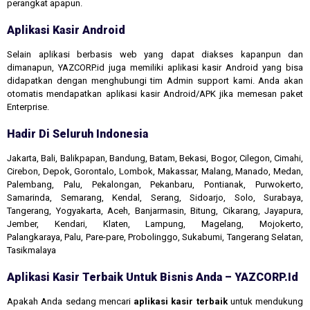
perangkat apapun.
Aplikasi Kasir Android
Selain aplikasi berbasis web yang dapat diakses kapanpun dan
dimanapun, YAZCORP.id juga memiliki aplikasi kasir Android yang bisa
didapatkan dengan menghubungi tim Admin support kami. Anda akan
otomatis mendapatkan aplikasi kasir Android/APK jika memesan paket
Enterprise.
Hadir Di Seluruh Indonesia
Jakarta, Bali, Balikpapan, Bandung, Batam, Bekasi, Bogor, Cilegon, Cimahi,
Cirebon, Depok, Gorontalo, Lombok, Makassar, Malang, Manado, Medan,
Palembang, Palu, Pekalongan, Pekanbaru, Pontianak, Purwokerto,
Samarinda, Semarang, Kendal, Serang, Sidoarjo, Solo, Surabaya,
Tangerang, Yogyakarta, Aceh, Banjarmasin, Bitung, Cikarang, Jayapura,
Jember, Kendari, Klaten, Lampung, Magelang, Mojokerto,
Palangkaraya, Palu, Pare-pare, Probolinggo, Sukabumi, Tangerang Selatan,
Tasikmalaya
Aplikasi Kasir Terbaik Untuk Bisnis Anda – YAZCORP.id
Apakah Anda sedang mencari
aplikasi kasir terbaik
untuk mendukung