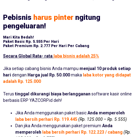
Pebisnis
harus pinter
ngitung
pengeluaran!
Mari Kita Bedah!
Paket Basic
Rp. 5.555 Per Hari
Paket Premium
Rp. 2.777 Per Hari Per Cabang
Secara Global Rata- rata
laba bisnis adalah 25%
Jika setiap cabang bisnis Anda mampu
menjual 10 produk setiap
hari
dengan
Harga jual Rp. 50.000
maka
laba kotor yang didapat
adalah Rp. 125.000
Terus
tinggal dikurangi biaya berlangganan
software kasir online
berbasis ERP YAZCORP.id deh!
Jika Anda menggunakan paket basic
Anda memperoleh
laba bersih perhari Rp. 119.445
(Rp. 125.000 – Rp. 5.555)
Dan jika Anda menggunakan paket premium
Anda
memperoleh
laba bersih perhari Rp. 122.223 / cabang
(Rp.