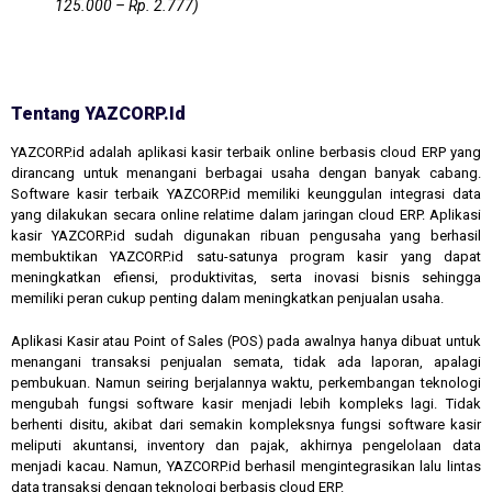
125.000 – Rp. 2.777)
Tentang YAZCORP.id
YAZCORP.id adalah aplikasi kasir terbaik online berbasis cloud ERP yang
dirancang untuk menangani berbagai usaha dengan banyak cabang.
Software kasir terbaik YAZCORP.id memiliki keunggulan integrasi data
yang dilakukan secara online relatime dalam jaringan cloud ERP. Aplikasi
kasir YAZCORP.id sudah digunakan ribuan pengusaha yang berhasil
membuktikan YAZCORP.id satu-satunya program kasir yang dapat
meningkatkan efiensi, produktivitas, serta inovasi bisnis sehingga
memiliki peran cukup penting dalam meningkatkan penjualan usaha.
Aplikasi Kasir atau Point of Sales (POS) pada awalnya hanya dibuat untuk
menangani transaksi penjualan semata, tidak ada laporan, apalagi
pembukuan. Namun seiring berjalannya waktu, perkembangan teknologi
mengubah fungsi software kasir menjadi lebih kompleks lagi. Tidak
berhenti disitu, akibat dari semakin kompleksnya fungsi software kasir
meliputi akuntansi, inventory dan pajak, akhirnya pengelolaan data
menjadi kacau. Namun, YAZCORP.id berhasil mengintegrasikan lalu lintas
data transaksi dengan teknologi berbasis cloud ERP.