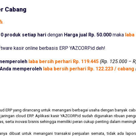
er Cabang
5%
0 produk setiap hari
dengan
Harga jual Rp. 50.000
maka
laba 
tware kasir online berbasis ERP YAZCORP.id deh!
memperoleh
laba bersih perhari Rp. 119.445
(Rp. 125.000 – R
Anda memperoleh
laba bersih perhari Rp. 122.223 / cabang
cloud ERP yang dirancang untuk menangani berbagai usaha dengan banyak cab
am jaringan cloud ERP. Aplikasi kasir YAZCORP.id sudah digunakan ribuan pe
as, serta inovasi bisnis sehingga memiliki peran cukup penting dalam mening
hanya dibuat untuk menangani transaksi penjualan semata, tidak ada lapor