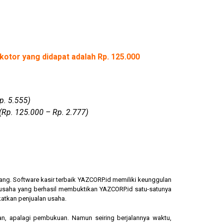
kotor yang didapat adalah Rp. 125.000
p. 5.555)
(Rp. 125.000 – Rp. 2.777)
ang. Software kasir terbaik YAZCORP.id memiliki keunggulan
ngusaha yang berhasil membuktikan YAZCORP.id satu-satunya
katkan penjualan usaha.
an, apalagi pembukuan. Namun seiring berjalannya waktu,