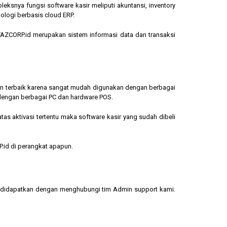
eksnya fungsi software kasir meliputi akuntansi, inventory
ologi berbasis cloud ERP.
, YAZCORP.id merupakan sistem informasi data dan transaksi
lihan terbaik karena sangat mudah digunakan dengan berbagai
dengan berbagai PC dan hardware POS.
s aktivasi tertentu maka software kasir yang sudah dibeli
.id di perangkat apapun.
sa didapatkan dengan menghubungi tim Admin support kami.