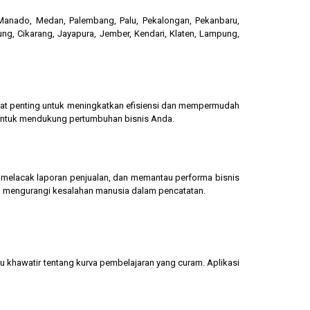
, Manado, Medan, Palembang, Palu, Pekalongan, Pekanbaru,
ung, Cikarang, Jayapura, Jember, Kendari, Klaten, Lampung,
gat penting untuk meningkatkan efisiensi dan mempermudah
 untuk mendukung pertumbuhan bisnis Anda.
g, melacak laporan penjualan, dan memantau performa bisnis
dan mengurangi kesalahan manusia dalam pencatatan.
u khawatir tentang kurva pembelajaran yang curam. Aplikasi