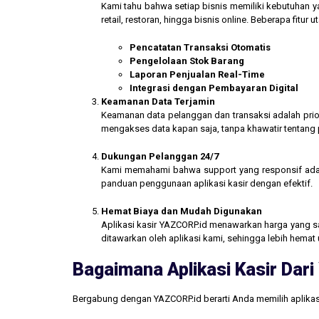
Kami tahu bahwa setiap bisnis memiliki kebutuhan ya
retail, restoran, hingga bisnis online. Beberapa fitur
Pencatatan Transaksi Otomatis
Pengelolaan Stok Barang
Laporan Penjualan Real-Time
Integrasi dengan Pembayaran Digital
Keamanan Data Terjamin
Keamanan data pelanggan dan transaksi adalah prior
mengakses data kapan saja, tanpa khawatir tentang
Dukungan Pelanggan 24/7
Kami memahami bahwa support yang responsif ada
panduan penggunaan aplikasi kasir dengan efektif.
Hemat Biaya dan Mudah Digunakan
Aplikasi kasir YAZCORP.id menawarkan harga yang san
ditawarkan oleh aplikasi kami, sehingga lebih hemat 
Bagaimana Aplikasi Kasir Da
Bergabung dengan YAZCORP.id berarti Anda memilih aplikas