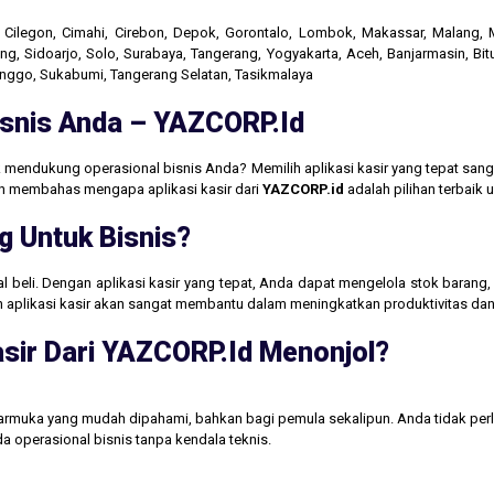
r, Cilegon, Cimahi, Cirebon, Depok, Gorontalo, Lombok, Makassar, Malang
g, Sidoarjo, Solo, Surabaya, Tangerang, Yogyakarta, Aceh, Banjarmasin, Bit
linggo, Sukabumi, Tangerang Selatan, Tasikmalaya
Bisnis Anda – YAZCORP.id
 mendukung operasional bisnis Anda? Memilih aplikasi kasir yang tepat san
akan membahas mengapa aplikasi kasir dari
YAZCORP.id
adalah pilihan terbaik
g Untuk Bisnis?
jual beli. Dengan aplikasi kasir yang tepat, Anda dapat mengelola stok baran
aan aplikasi kasir akan sangat membantu dalam meningkatkan produktivitas 
sir Dari YAZCORP.id Menonjol?
tarmuka yang mudah dipahami, bahkan bagi pemula sekalipun. Anda tidak perl
operasional bisnis tanpa kendala teknis.