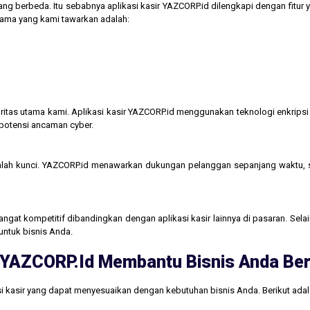
ng berbeda. Itu sebabnya aplikasi kasir YAZCORP.id dilengkapi dengan fitur 
 utama yang kami tawarkan adalah:
itas utama kami. Aplikasi kasir YAZCORP.id menggunakan teknologi enkripsi 
 potensi ancaman cyber.
lah kunci. YAZCORP.id menawarkan dukungan pelanggan sepanjang waktu,
gat kompetitif dibandingkan dengan aplikasi kasir lainnya di pasaran. Selain
untuk bisnis Anda.
ri YAZCORP.id Membantu Bisnis Anda B
i kasir yang dapat menyesuaikan dengan kebutuhan bisnis Anda. Berikut ada