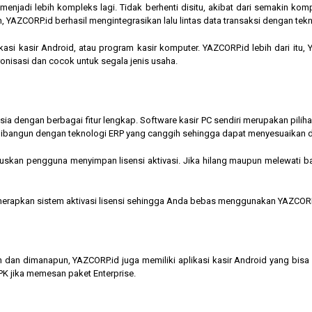
jadi lebih kompleks lagi. Tidak berhenti disitu, akibat dari semakin kompl
 YAZCORP.id berhasil mengintegrasikan lalu lintas data transaksi dengan tekn
asi kasir Android, atau program kasir komputer. YAZCORP.id lebih dari itu
nkronisasi dan cocok untuk segala jenis usaha.
nesia dengan berbagai fitur lengkap. Software kasir PC sendiri merupakan pi
ibangun dengan teknologi ERP yang canggih sehingga dapat menyesuaikan 
kan pengguna menyimpan lisensi aktivasi. Jika hilang maupun melewati bata
menerapkan sistem aktivasi lisensi sehingga Anda bebas menggunakan YAZCORP
n dan dimanapun, YAZCORP.id juga memiliki aplikasi kasir Android yang bi
K jika memesan paket Enterprise.