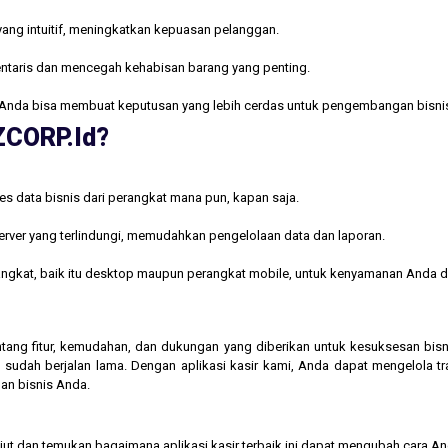
yang intuitif, meningkatkan kepuasan pelanggan.
ntaris dan mencegah kehabisan barang yang penting.
Anda bisa membuat keputusan yang lebih cerdas untuk pengembangan bisni
AZCORP.id?
s data bisnis dari perangkat mana pun, kapan saja.
rver yang terlindungi, memudahkan pengelolaan data dan laporan.
rangkat, baik itu desktop maupun perangkat mobile, untuk kenyamanan Anda d
 tentang fitur, kemudahan, dan dukungan yang diberikan untuk kesuksesan b
 sudah berjalan lama. Dengan aplikasi kasir kami, Anda dapat mengelola t
an bisnis Anda.
njut dan temukan bagaimana aplikasi kasir terbaik ini dapat mengubah cara A