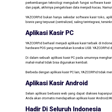
perkembangan teknologi mengubah fungsi software kasir men
dan pajak, akhirnya pengelolaan data menjadi kacau. Namun,
YAZCORP.id bukan hanya sekedar software kasir toko, aplik
bisnis yang terpusat (centralized, saling terintegrasi, tersi
Aplikasi Kasir PC
YAZCORP.id berhasil menjadi aplikasi kasir terbaik di Indo
hardware POS yang memerlukan koneksi USB. YAZCORP.id d
Di dalam sebuah aplikasi kasir PC pada umumnya mengharus
mahal-mahal tidak bisa digunakan kembali.
Berbeda dengan aplikasi kasir PC lain, YAZCORP.id tidak 
Aplikasi Kasir Android
Selain aplikasi berbasis web yang dapat diakses kapanpu
Anda akan otomatis mendapatkan aplikasi kasir Android/AP
Hadir Di Seluruh Indonesia