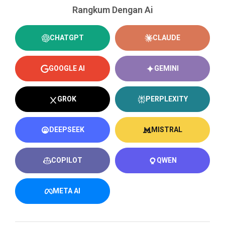
Rangkum Dengan Ai
CHATGPT
CLAUDE
GOOGLE AI
GEMINI
GROK
PERPLEXITY
DEEPSEEK
MISTRAL
COPILOT
QWEN
META AI