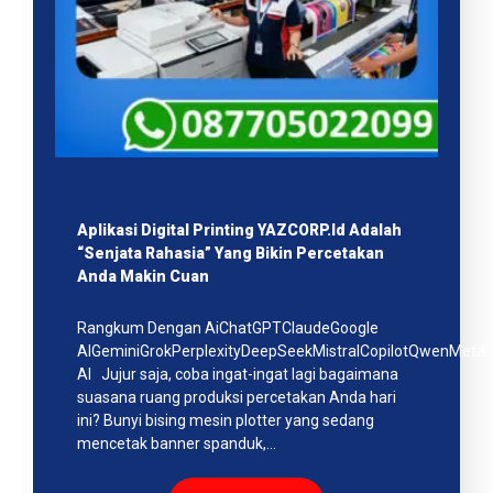
Aplikasi Digital Printing YAZCORP.id Adalah
“Senjata Rahasia” Yang Bikin Percetakan
Anda Makin Cuan
Rangkum Dengan AiChatGPTClaudeGoogle
AIGeminiGrokPerplexityDeepSeekMistralCopilotQwenMeta
AI Jujur saja, coba ingat-ingat lagi bagaimana
suasana ruang produksi percetakan Anda hari
ini? Bunyi bising mesin plotter yang sedang
mencetak banner spanduk,…