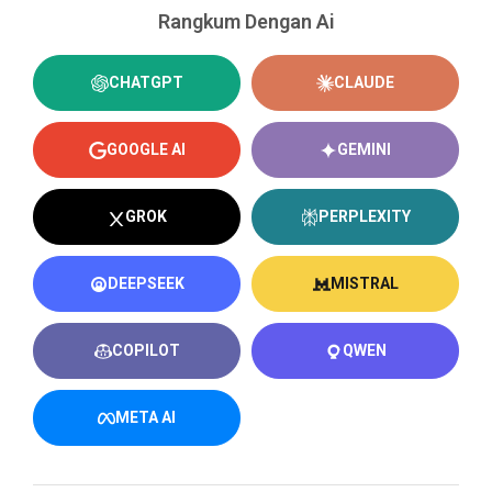
Rangkum Dengan Ai
CHATGPT
CLAUDE
GOOGLE AI
GEMINI
GROK
PERPLEXITY
DEEPSEEK
MISTRAL
COPILOT
QWEN
META AI