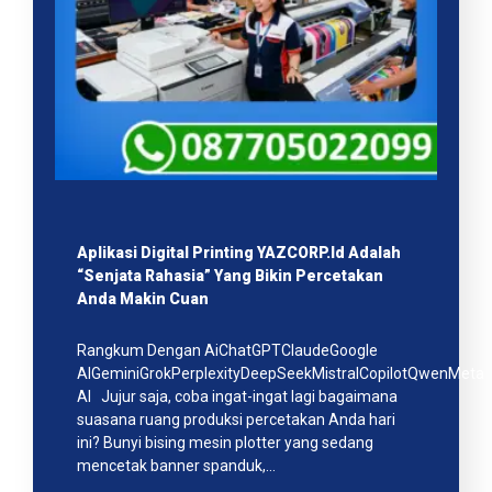
Aplikasi Digital Printing YAZCORP.id Adalah
“Senjata Rahasia” Yang Bikin Percetakan
Anda Makin Cuan
Rangkum Dengan AiChatGPTClaudeGoogle
AIGeminiGrokPerplexityDeepSeekMistralCopilotQwenMeta
AI Jujur saja, coba ingat-ingat lagi bagaimana
suasana ruang produksi percetakan Anda hari
ini? Bunyi bising mesin plotter yang sedang
mencetak banner spanduk,…