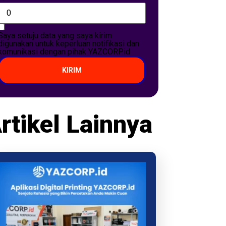
Saya setuju data yang saya kirim
digunakan untuk keperluan notifikasi dan
komunikasi dengan pihak YAZCORP.id
KIRIM
rtikel Lainnya