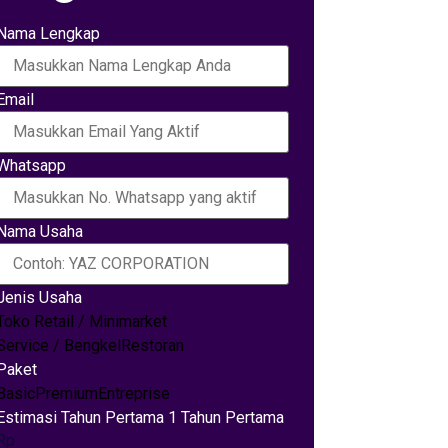
Nama Lengkap
Email
Whatsapp
Nama Usaha
Jenis Usaha
Toko Retail / Minimarket
Service / Bengkel
Restoran
Paket
Basic
Premium
Entreprise
Estimasi Tahun Pertama 1 Tahun Pertama
Rp