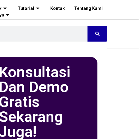
k
Tutorial
Kontak
Tentang Kami
ya
Konsultasi
Dan Demo
Gratis
Sekarang
Juga!