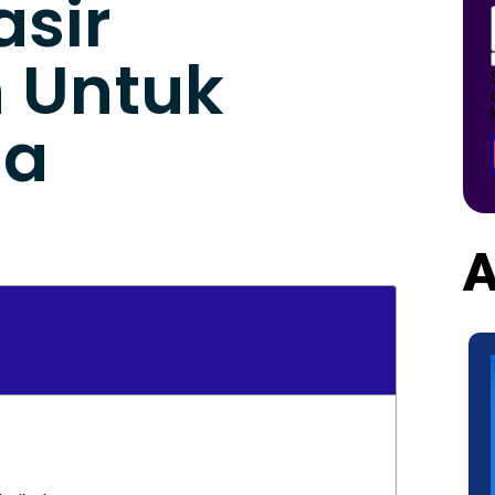
asir
 Untuk
da
A