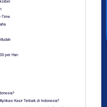
ksibel
h
l-Time
saha
 Mudah
00 per Hari
ndonesia?
plikasi Kasir Terbaik di Indonesia?