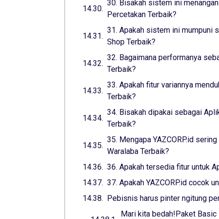
30. Bisakah sistem ini menangani
Percetakan Terbaik?
31. Apakah sistem ini mumpuni s
Shop Terbaik?
32. Bagaimana performanya sebag
Terbaik?
33. Apakah fitur variannya mend
Terbaik?
34. Bisakah dipakai sebagai Apli
Terbaik?
35. Mengapa YAZCORP.id sering d
Waralaba Terbaik?
36. Apakah tersedia fitur untuk 
37. Apakah YAZCORP.id cocok untu
Pebisnis harus pinter ngitung pe
Mari kita bedah!Paket Basic