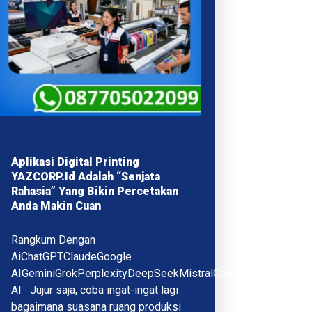
Aplikasi Digital Printing
YAZCORP.id Adalah “Senjata
Rahasia” Yang Bikin Percetakan
Anda Makin Cuan
Rangkum Dengan
AiChatGPTClaudeGoogle
AIGeminiGrokPerplexityDeepSeekMistralCopilotQwenMeta
AI Jujur saja, coba ingat-ingat lagi
bagaimana suasana ruang produksi