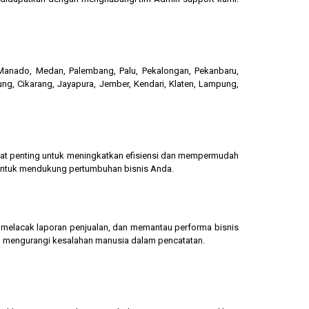
, Manado, Medan, Palembang, Palu, Pekalongan, Pekanbaru,
ung, Cikarang, Jayapura, Jember, Kendari, Klaten, Lampung,
gat penting untuk meningkatkan efisiensi dan mempermudah
 untuk mendukung pertumbuhan bisnis Anda.
g, melacak laporan penjualan, dan memantau performa bisnis
dan mengurangi kesalahan manusia dalam pencatatan.