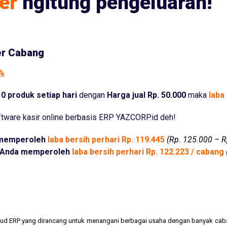
er
ngitung pengeluaran!
er Cabang
5%
0 produk setiap hari
dengan
Harga jual Rp. 50.000
maka
laba 
tware kasir online berbasis ERP YAZCORP.id deh!
memperoleh
laba bersih perhari Rp. 119.445
(Rp. 125.000 – R
Anda memperoleh
laba bersih perhari Rp. 122.223 / cabang
cloud ERP yang dirancang untuk menangani berbagai usaha dengan banyak cab