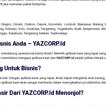
K jika memesan paket Enterprise.
r, Cilegon, Cimahi, Cirebon, Depok, Gorontalo, Lombok, Makassar, Malang
g, Sidoarjo, Solo, Surabaya, Tangerang, Yogyakarta, Aceh, Banjarmasin, Bit
linggo, Sukabumi, Tangerang Selatan, Tasikmalaya
Bisnis Anda – YAZCORP.id
 mendukung operasional bisnis Anda? Memilih aplikasi kasir yang tepat san
akan membahas mengapa aplikasi kasir dari
YAZCORP.id
adalah pilihan terbaik
g Untuk Bisnis?
jual beli. Dengan aplikasi kasir yang tepat, Anda dapat mengelola stok baran
aan aplikasi kasir akan sangat membantu dalam meningkatkan produktivitas 
sir Dari YAZCORP.id Menonjol?