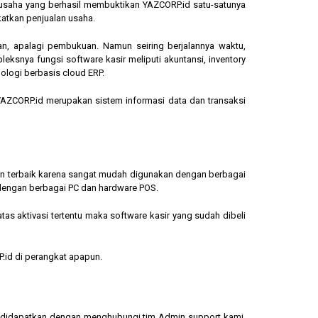
ngusaha yang berhasil membuktikan YAZCORP.id satu-satunya
katkan penjualan usaha.
an, apalagi pembukuan. Namun seiring berjalannya waktu,
eksnya fungsi software kasir meliputi akuntansi, inventory
ologi berbasis cloud ERP.
, YAZCORP.id merupakan sistem informasi data dan transaksi
lihan terbaik karena sangat mudah digunakan dengan berbagai
dengan berbagai PC dan hardware POS.
s aktivasi tertentu maka software kasir yang sudah dibeli
.id di perangkat apapun.
sa didapatkan dengan menghubungi tim Admin support kami.