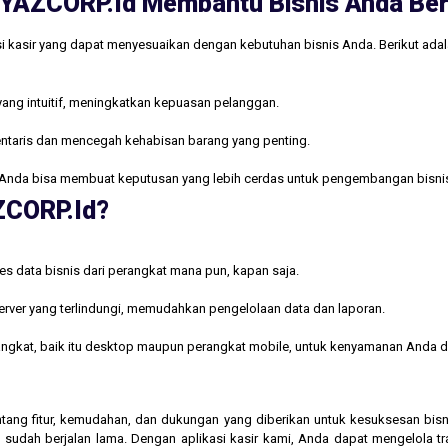
ri YAZCORP.id Membantu Bisnis Anda B
i kasir yang dapat menyesuaikan dengan kebutuhan bisnis Anda. Berikut ada
yang intuitif, meningkatkan kepuasan pelanggan.
ntaris dan mencegah kehabisan barang yang penting.
Anda bisa membuat keputusan yang lebih cerdas untuk pengembangan bisni
AZCORP.id?
s data bisnis dari perangkat mana pun, kapan saja.
rver yang terlindungi, memudahkan pengelolaan data dan laporan.
rangkat, baik itu desktop maupun perangkat mobile, untuk kenyamanan Anda d
 tentang fitur, kemudahan, dan dukungan yang diberikan untuk kesuksesan b
 sudah berjalan lama. Dengan aplikasi kasir kami, Anda dapat mengelola t