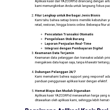
Aplikasi kasir dari YAZCORP.id dirancang dengan an
kami memungkinkan Anda untuk langsung fokus pada 
Fitur Lengkap untuk Berbagai Jenis Bisnis
Kami tahu bahwa setiap bisnis memiliki kebutuhan ya
retail, restoran, hingga bisnis online. Beberapa fitur
Pencatatan Transaksi Otomatis
Pengelolaan Stok Barang
Laporan Penjualan Real-Time
Integrasi dengan Pembayaran Digital
Keamanan Data Terjamin
Keamanan data pelanggan dan transaksi adalah prior
mengakses data kapan saja, tanpa khawatir tentang
Dukungan Pelanggan 24/7
Kami memahami bahwa support yang responsif ada
panduan penggunaan aplikasi kasir dengan efektif.
Hemat Biaya dan Mudah Digunakan
Aplikasi kasir YAZCORP.id menawarkan harga yang san
ditawarkan oleh aplikasi kami, sehingga lebih hemat 