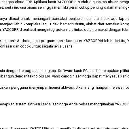
am jaringan cloud ERP. Aplikasi kasir YAZCORP.id sudah digunakan ribuan pe
as, serta inovasi bisnis sehingga memiliki peran cukup penting dalam mening
hanya dibuat untuk menangani transaksi penjualan semata, tidak ada lapor
jadi lebih kompleks lagi. Tidak berhenti disitu, akibat dari semakin kompl
 YAZCORP.id berhasil mengintegrasikan lalu lintas data transaksi dengan tekn
asi kasir Android, atau program kasir komputer. YAZCORP.id lebih dari itu
nkronisasi dan cocok untuk segala jenis usaha.
nesia dengan berbagai fitur lengkap. Software kasir PC sendiri merupakan pi
ibangun dengan teknologi ERP yang canggih sehingga dapat menyesuaikan 
kan pengguna menyimpan lisensi aktivasi. Jika hilang maupun melewati bata
menerapkan sistem aktivasi lisensi sehingga Anda bebas menggunakan YAZCORP
n dan dimanapun, YAZCORP.id juga memiliki aplikasi kasir Android yang bi