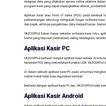
integrasi data yang dilakukan secara online relatime dal
program kasir yang dapat meningkatkan efiensi, produktivit
Aplikasi Kasir atau Point of Sales (POS) pada awalnya 
perkembangan teknologi mengubah fungsi software kasir men
dan pajak, akhirnya pengelolaan data menjadi kacau. Namun,
YAZCORP.id bukan hanya sekedar software kasir toko, aplik
bisnis yang terpusat (centralized, saling terintegrasi, tersi
Aplikasi Kasir PC
YAZCORP.id berhasil menjadi aplikasi kasir terbaik di Indo
hardware POS yang memerlukan koneksi USB. YAZCORP.id d
Di dalam sebuah aplikasi kasir PC pada umumnya mengharus
mahal-mahal tidak bisa digunakan kembali.
Berbeda dengan aplikasi kasir PC lain, YAZCORP.id tidak 
Aplikasi Kasir Android
Selain aplikasi berbasis web yang dapat diakses kapanpu