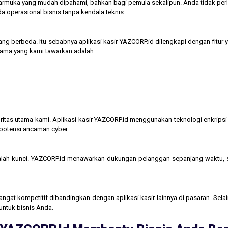
tarmuka yang mudah dipahami, bahkan bagi pemula sekalipun. Anda tidak perl
operasional bisnis tanpa kendala teknis.
ng berbeda. Itu sebabnya aplikasi kasir YAZCORP.id dilengkapi dengan fitur 
 utama yang kami tawarkan adalah:
itas utama kami. Aplikasi kasir YAZCORP.id menggunakan teknologi enkripsi 
 potensi ancaman cyber.
lah kunci. YAZCORP.id menawarkan dukungan pelanggan sepanjang waktu,
gat kompetitif dibandingkan dengan aplikasi kasir lainnya di pasaran. Selain
untuk bisnis Anda.