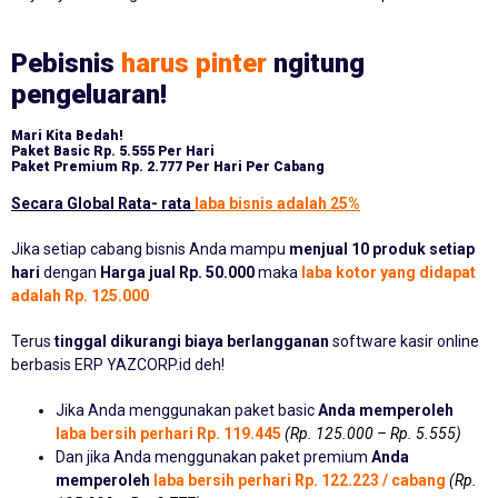
Pebisnis
harus pinter
ngitung
pengeluaran!
Mari Kita Bedah!
Paket Basic
Rp. 5.555 Per Hari
Paket Premium
Rp. 2.777 Per Hari Per Cabang
Secara Global Rata- rata
laba bisnis adalah 25%
Jika setiap cabang bisnis Anda mampu
menjual 10 produk setiap
hari
dengan
Harga jual Rp. 50.000
maka
laba kotor yang didapat
adalah Rp. 125.000
Terus
tinggal dikurangi biaya berlangganan
software kasir online
berbasis ERP YAZCORP.id deh!
Jika Anda menggunakan paket basic
Anda memperoleh
laba bersih perhari Rp. 119.445
(Rp. 125.000 – Rp. 5.555)
Dan jika Anda menggunakan paket premium
Anda
memperoleh
laba bersih perhari Rp. 122.223 / cabang
(Rp.