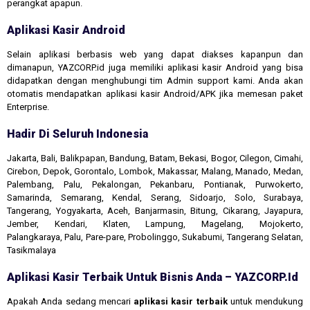
perangkat apapun.
Aplikasi Kasir Android
Selain aplikasi berbasis web yang dapat diakses kapanpun dan
dimanapun, YAZCORP.id juga memiliki aplikasi kasir Android yang bisa
didapatkan dengan menghubungi tim Admin support kami. Anda akan
otomatis mendapatkan aplikasi kasir Android/APK jika memesan paket
Enterprise.
Hadir Di Seluruh Indonesia
Jakarta, Bali, Balikpapan, Bandung, Batam, Bekasi, Bogor, Cilegon, Cimahi,
Cirebon, Depok, Gorontalo, Lombok, Makassar, Malang, Manado, Medan,
Palembang, Palu, Pekalongan, Pekanbaru, Pontianak, Purwokerto,
Samarinda, Semarang, Kendal, Serang, Sidoarjo, Solo, Surabaya,
Tangerang, Yogyakarta, Aceh, Banjarmasin, Bitung, Cikarang, Jayapura,
Jember, Kendari, Klaten, Lampung, Magelang, Mojokerto,
Palangkaraya, Palu, Pare-pare, Probolinggo, Sukabumi, Tangerang Selatan,
Tasikmalaya
Aplikasi Kasir Terbaik Untuk Bisnis Anda – YAZCORP.id
Apakah Anda sedang mencari
aplikasi kasir terbaik
untuk mendukung