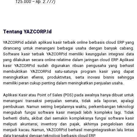
125.000 – Rp. 2.777)
Tentang YAZCORP.id
YAZCORP.id adalah aplikasi kasir terbaik online berbasis cloud ERP yang
dirancang untuk menangani berbagai usaha dengan banyak cabang.
Software kasir terbaik YAZCORP.id memiliki keunggulan integrasi data
yang dilakukan secara online relatime dalam jaringan cloud ERP. Aplikasi
kasir YAZCORP.id sudah digunakan ribuan pengusaha yang berhasil
membuktikan YAZCORP.id satu-satunya program kasir yang dapat
meningkatkan efiensi, produktivitas, serta inovasi bisnis sehingga
memiliki peran cukup penting dalam meningkatkan penjualan usaha.
Aplikasi Kasir atau Point of Sales (POS) pada awalnya hanya dibuat untuk
menangani transaksi penjualan semata, tidak ada laporan, apalagi
pembukuan. Namun seiring berjalannya waktu, perkembangan teknologi
mengubah fungsi software kasir menjadi lebih kompleks lagi. Tidak
berhenti disitu, akibat dari semakin kompleksnya fungsi software kasir
meliputi akuntansi, inventory dan pajak, akhirnya pengelolaan data
menjadi kacau. Namun, YAZCORP.id berhasil mengintegrasikan lalu lintas
data transaksi dengan teknologi berbasis cloud ERP.