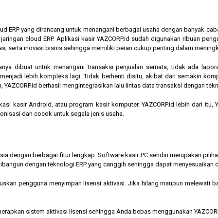
cloud ERP yang dirancang untuk menangani berbagai usaha dengan banyak cab
am jaringan cloud ERP. Aplikasi kasir YAZCORP.id sudah digunakan ribuan pe
as, serta inovasi bisnis sehingga memiliki peran cukup penting dalam mening
hanya dibuat untuk menangani transaksi penjualan semata, tidak ada lapor
jadi lebih kompleks lagi. Tidak berhenti disitu, akibat dari semakin kompl
 YAZCORP.id berhasil mengintegrasikan lalu lintas data transaksi dengan tekn
asi kasir Android, atau program kasir komputer. YAZCORP.id lebih dari itu
nkronisasi dan cocok untuk segala jenis usaha.
nesia dengan berbagai fitur lengkap. Software kasir PC sendiri merupakan pi
ibangun dengan teknologi ERP yang canggih sehingga dapat menyesuaikan 
kan pengguna menyimpan lisensi aktivasi. Jika hilang maupun melewati bata
menerapkan sistem aktivasi lisensi sehingga Anda bebas menggunakan YAZCORP