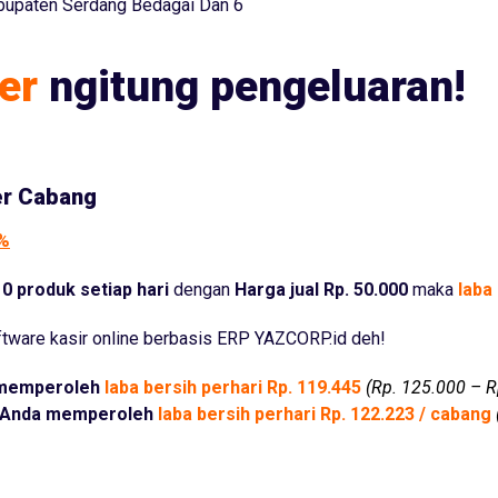
bupaten Serdang Bedagai Dan 6
er
ngitung pengeluaran!
er Cabang
5%
0 produk setiap hari
dengan
Harga jual Rp. 50.000
maka
laba 
tware kasir online berbasis ERP YAZCORP.id deh!
memperoleh
laba bersih perhari Rp. 119.445
(Rp. 125.000 – R
Anda memperoleh
laba bersih perhari Rp. 122.223 / cabang