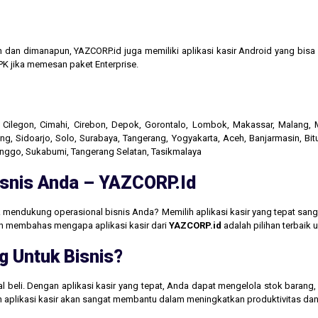
n dan dimanapun, YAZCORP.id juga memiliki aplikasi kasir Android yang bi
K jika memesan paket Enterprise.
r, Cilegon, Cimahi, Cirebon, Depok, Gorontalo, Lombok, Makassar, Malang
g, Sidoarjo, Solo, Surabaya, Tangerang, Yogyakarta, Aceh, Banjarmasin, Bit
linggo, Sukabumi, Tangerang Selatan, Tasikmalaya
Bisnis Anda – YAZCORP.id
 mendukung operasional bisnis Anda? Memilih aplikasi kasir yang tepat san
akan membahas mengapa aplikasi kasir dari
YAZCORP.id
adalah pilihan terbaik
g Untuk Bisnis?
jual beli. Dengan aplikasi kasir yang tepat, Anda dapat mengelola stok baran
aan aplikasi kasir akan sangat membantu dalam meningkatkan produktivitas 