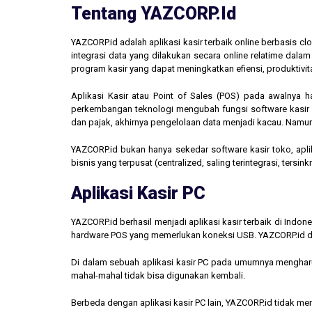
Tentang YAZCORP.id
YAZCORP.id adalah aplikasi kasir terbaik online berbasis 
integrasi data yang dilakukan secara online relatime dal
program kasir yang dapat meningkatkan efiensi, produktivit
Aplikasi Kasir atau Point of Sales (POS) pada awalnya 
perkembangan teknologi mengubah fungsi software kasir men
dan pajak, akhirnya pengelolaan data menjadi kacau. Namun,
YAZCORP.id bukan hanya sekedar software kasir toko, aplik
bisnis yang terpusat (centralized, saling terintegrasi, tersi
Aplikasi Kasir PC
YAZCORP.id berhasil menjadi aplikasi kasir terbaik di Indo
hardware POS yang memerlukan koneksi USB. YAZCORP.id d
Di dalam sebuah aplikasi kasir PC pada umumnya mengharus
mahal-mahal tidak bisa digunakan kembali.
Berbeda dengan aplikasi kasir PC lain, YAZCORP.id tidak 