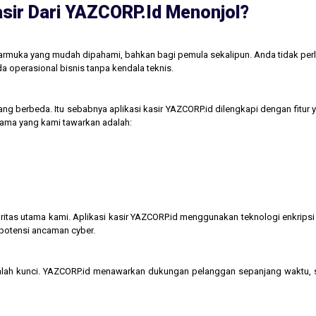
sir Dari YAZCORP.id Menonjol?
tarmuka yang mudah dipahami, bahkan bagi pemula sekalipun. Anda tidak perl
operasional bisnis tanpa kendala teknis.
ng berbeda. Itu sebabnya aplikasi kasir YAZCORP.id dilengkapi dengan fitur 
 utama yang kami tawarkan adalah:
itas utama kami. Aplikasi kasir YAZCORP.id menggunakan teknologi enkripsi 
 potensi ancaman cyber.
lah kunci. YAZCORP.id menawarkan dukungan pelanggan sepanjang waktu,