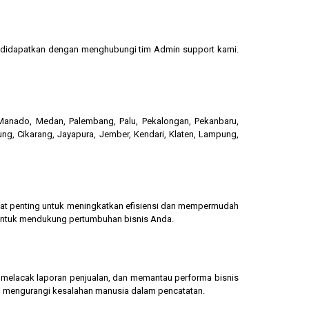
sa didapatkan dengan menghubungi tim Admin support kami.
, Manado, Medan, Palembang, Palu, Pekalongan, Pekanbaru,
ung, Cikarang, Jayapura, Jember, Kendari, Klaten, Lampung,
gat penting untuk meningkatkan efisiensi dan mempermudah
 untuk mendukung pertumbuhan bisnis Anda.
g, melacak laporan penjualan, dan memantau performa bisnis
dan mengurangi kesalahan manusia dalam pencatatan.