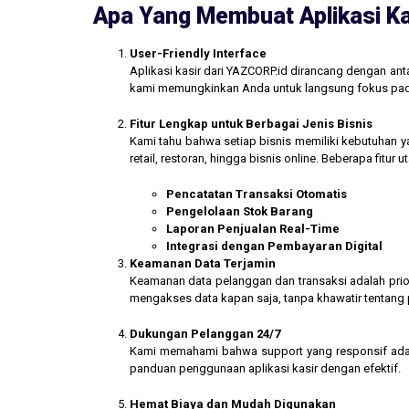
Apa Yang Membuat Aplikasi Ka
User-Friendly Interface
Aplikasi kasir dari YAZCORP.id dirancang dengan an
kami memungkinkan Anda untuk langsung fokus pada 
Fitur Lengkap untuk Berbagai Jenis Bisnis
Kami tahu bahwa setiap bisnis memiliki kebutuhan ya
retail, restoran, hingga bisnis online. Beberapa fitur
Pencatatan Transaksi Otomatis
Pengelolaan Stok Barang
Laporan Penjualan Real-Time
Integrasi dengan Pembayaran Digital
Keamanan Data Terjamin
Keamanan data pelanggan dan transaksi adalah prior
mengakses data kapan saja, tanpa khawatir tentang
Dukungan Pelanggan 24/7
Kami memahami bahwa support yang responsif ada
panduan penggunaan aplikasi kasir dengan efektif.
Hemat Biaya dan Mudah Digunakan