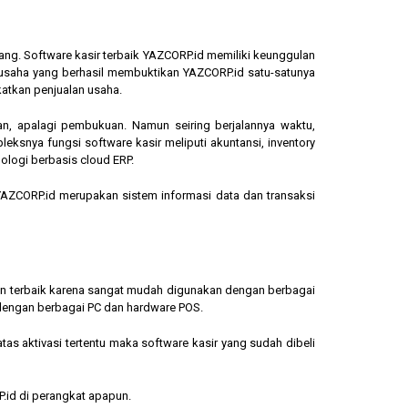
ang. Software kasir terbaik YAZCORP.id memiliki keunggulan
ngusaha yang berhasil membuktikan YAZCORP.id satu-satunya
katkan penjualan usaha.
an, apalagi pembukuan. Namun seiring berjalannya waktu,
eksnya fungsi software kasir meliputi akuntansi, inventory
ologi berbasis cloud ERP.
, YAZCORP.id merupakan sistem informasi data dan transaksi
lihan terbaik karena sangat mudah digunakan dengan berbagai
dengan berbagai PC dan hardware POS.
s aktivasi tertentu maka software kasir yang sudah dibeli
.id di perangkat apapun.