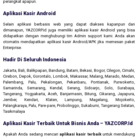
perangkat apapun.
Aplikasi Kasir Android
Selain aplikasi berbasis web yang dapat diakses kapanpun dan
dimanapun, YAZCORP.id juga memiliki aplikasi kasir Android yang bisa
didapatkan dengan menghubungi tim Admin support kami. Anda akan
otomatis mendapatkan aplikasi kasir Android/APK jika memesan paket
Enterprise.
Hadir Di Seluruh Indonesia
Jakarta, Bali, Balikpapan, Bandung, Batam, Bekasi, Bogor, Cilegon, Cimahi,
Cirebon, Depok, Gorontalo, Lombok, Makassar, Malang, Manado, Medan,
Palembang, Palu, Pekalongan, Pekanbaru, Pontianak, Purwokerto,
Samarinda, Semarang, Kendal, Serang, Sidoarjo, Solo, Surabaya,
Tangerang, Yogyakarta, Aceh, Banjarmasin, Bitung, Cikarang, Jayapura,
Jember, Kendari, Klaten, Lampung, Magelang, Mojokerto,
Palangkaraya, Palu, Pare-pare, Probolinggo, Sukabumi, Tangerang Selatan,
Tasikmalaya
Aplikasi Kasir Terbaik Untuk Bisnis Anda – YAZCORP.id
Apakah Anda sedang mencari
aplikasi kasir terbaik
untuk mendukung