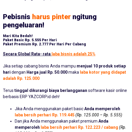
Pebisnis
harus pinter
ngitung
pengeluaran!
Mari Kita Bedah!
Paket Basic
Rp. 5.555 Per Hari
Paket Premium
Rp. 2.777 Per Hari Per Cabang
Secara Global Rata- rata
laba bisnis adalah 25%
Jika setiap cabang bisnis Anda mampu
menjual 10 produk setiap
hari
dengan
Harga jual Rp. 50.000
maka
laba kotor yang didapat
adalah Rp. 125.000
Terus
tinggal dikurangi biaya berlangganan
software kasir online
berbasis ERP YAZCORP.id deh!
Jika Anda menggunakan paket basic
Anda memperoleh
laba bersih perhari Rp. 119.445
(Rp. 125.000 – Rp. 5.555)
Dan jika Anda menggunakan paket premium
Anda
memperoleh
laba bersih perhari Rp. 122.223 / cabang
(Rp.