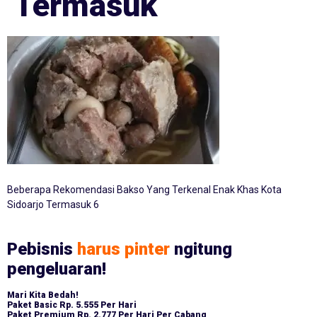
Termasuk
Beberapa Rekomendasi Bakso Yang Terkenal Enak Khas Kota
Sidoarjo Termasuk 6
Pebisnis
harus pinter
ngitung
pengeluaran!
Mari Kita Bedah!
Paket Basic
Rp. 5.555 Per Hari
Paket Premium
Rp. 2.777 Per Hari Per Cabang