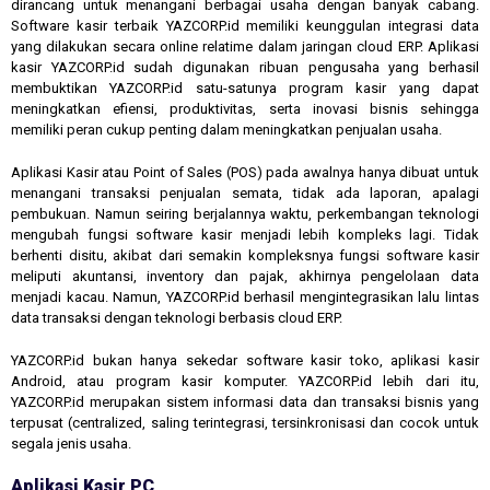
dirancang untuk menangani berbagai usaha dengan banyak cabang.
Software kasir terbaik YAZCORP.id memiliki keunggulan integrasi data
yang dilakukan secara online relatime dalam jaringan cloud ERP. Aplikasi
kasir YAZCORP.id sudah digunakan ribuan pengusaha yang berhasil
membuktikan YAZCORP.id satu-satunya program kasir yang dapat
meningkatkan efiensi, produktivitas, serta inovasi bisnis sehingga
memiliki peran cukup penting dalam meningkatkan penjualan usaha.
Aplikasi Kasir atau Point of Sales (POS) pada awalnya hanya dibuat untuk
menangani transaksi penjualan semata, tidak ada laporan, apalagi
pembukuan. Namun seiring berjalannya waktu, perkembangan teknologi
mengubah fungsi software kasir menjadi lebih kompleks lagi. Tidak
berhenti disitu, akibat dari semakin kompleksnya fungsi software kasir
meliputi akuntansi, inventory dan pajak, akhirnya pengelolaan data
menjadi kacau. Namun, YAZCORP.id berhasil mengintegrasikan lalu lintas
data transaksi dengan teknologi berbasis cloud ERP.
YAZCORP.id bukan hanya sekedar software kasir toko, aplikasi kasir
Android, atau program kasir komputer. YAZCORP.id lebih dari itu,
YAZCORP.id merupakan sistem informasi data dan transaksi bisnis yang
terpusat (centralized, saling terintegrasi, tersinkronisasi dan cocok untuk
segala jenis usaha.
Aplikasi Kasir PC