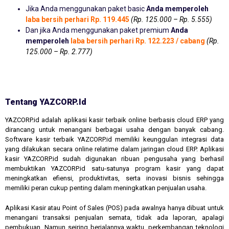
Jika Anda menggunakan paket basic
Anda memperoleh
laba bersih perhari Rp. 119.445
(Rp. 125.000 – Rp. 5.555)
Dan jika Anda menggunakan paket premium
Anda
memperoleh
laba bersih perhari Rp. 122.223 / cabang
(Rp.
125.000 – Rp. 2.777)
Tentang YAZCORP.id
YAZCORP.id adalah aplikasi kasir terbaik online berbasis cloud ERP yang
dirancang untuk menangani berbagai usaha dengan banyak cabang.
Software kasir terbaik YAZCORP.id memiliki keunggulan integrasi data
yang dilakukan secara online relatime dalam jaringan cloud ERP. Aplikasi
kasir YAZCORP.id sudah digunakan ribuan pengusaha yang berhasil
membuktikan YAZCORP.id satu-satunya program kasir yang dapat
meningkatkan efiensi, produktivitas, serta inovasi bisnis sehingga
memiliki peran cukup penting dalam meningkatkan penjualan usaha.
Aplikasi Kasir atau Point of Sales (POS) pada awalnya hanya dibuat untuk
menangani transaksi penjualan semata, tidak ada laporan, apalagi
pembukuan. Namun seiring berjalannya waktu, perkembangan teknologi