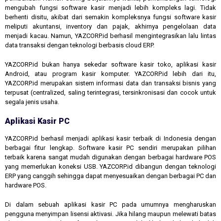
mengubah fungsi software kasir menjadi lebih kompleks lagi. Tidak
berhenti disitu, akibat dari semakin kompleksnya fungsi software kasir
meliputi akuntansi, inventory dan pajak, akhirnya pengelolaan data
menjadi kacau. Namun, YAZCORP.id berhasil mengintegrasikan lalu lintas
data transaksi dengan teknologi berbasis cloud ERP.
YAZCORP.id bukan hanya sekedar software kasir toko, aplikasi kasir
Android, atau program kasir komputer. YAZCORP.id lebih dari itu,
YAZCORP.id merupakan sistem informasi data dan transaksi bisnis yang
terpusat (centralized, saling terintegrasi, tersinkronisasi dan cocok untuk
segala jenis usaha.
Aplikasi Kasir PC
YAZCORP.id berhasil menjadi aplikasi kasir terbaik di Indonesia dengan
berbagai fitur lengkap. Software kasir PC sendiri merupakan pilihan
terbaik karena sangat mudah digunakan dengan berbagai hardware POS
yang memerlukan koneksi USB. YAZCORP.id dibangun dengan teknologi
ERP yang canggih sehingga dapat menyesuaikan dengan berbagai PC dan
hardware POS.
Di dalam sebuah aplikasi kasir PC pada umumnya mengharuskan
pengguna menyimpan lisensi aktivasi. Jika hilang maupun melewati batas