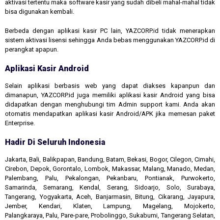
aktivasi tertentu maka software kasir yang sudah dibeli mahal-mahal tidak
bisa digunakan kembali.
Berbeda dengan aplikasi kasir PC lain, YAZCORP.id tidak menerapkan
sistem aktivasi lisensi sehingga Anda bebas menggunakan YAZCORP.id di
perangkat apapun.
Aplikasi Kasir Android
Selain aplikasi berbasis web yang dapat diakses kapanpun dan
dimanapun, YAZCORP.id juga memiliki aplikasi kasir Android yang bisa
didapatkan dengan menghubungi tim Admin support kami. Anda akan
otomatis mendapatkan aplikasi kasir Android/APK jika memesan paket
Enterprise.
Hadir Di Seluruh Indonesia
Jakarta, Bali, Balikpapan, Bandung, Batam, Bekasi, Bogor, Cilegon, Cimahi,
Cirebon, Depok, Gorontalo, Lombok, Makassar, Malang, Manado, Medan,
Palembang, Palu, Pekalongan, Pekanbaru, Pontianak, Purwokerto,
Samarinda, Semarang, Kendal, Serang, Sidoarjo, Solo, Surabaya,
Tangerang, Yogyakarta, Aceh, Banjarmasin, Bitung, Cikarang, Jayapura,
Jember, Kendari, Klaten, Lampung, Magelang, Mojokerto,
Palangkaraya, Palu, Pare-pare, Probolinggo, Sukabumi, Tangerang Selatan,