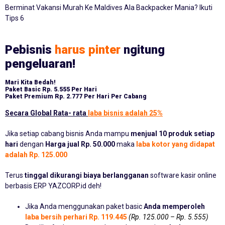
Berminat Vakansi Murah Ke Maldives Ala Backpacker Mania? Ikuti
Tips 6
Pebisnis
harus pinter
ngitung
pengeluaran!
Mari Kita Bedah!
Paket Basic
Rp. 5.555 Per Hari
Paket Premium
Rp. 2.777 Per Hari Per Cabang
Secara Global Rata- rata
laba bisnis adalah 25%
Jika setiap cabang bisnis Anda mampu
menjual 10 produk setiap
hari
dengan
Harga jual Rp. 50.000
maka
laba kotor yang didapat
adalah Rp. 125.000
Terus
tinggal dikurangi biaya berlangganan
software kasir online
berbasis ERP YAZCORP.id deh!
Jika Anda menggunakan paket basic
Anda memperoleh
laba bersih perhari Rp. 119.445
(Rp. 125.000 – Rp. 5.555)