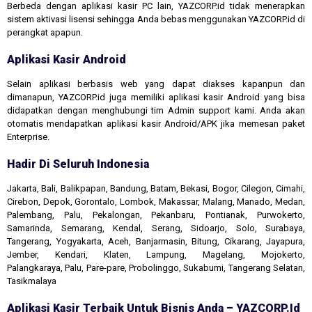
Berbeda dengan aplikasi kasir PC lain, YAZCORP.id tidak menerapkan
sistem aktivasi lisensi sehingga Anda bebas menggunakan YAZCORP.id di
perangkat apapun.
Aplikasi Kasir Android
Selain aplikasi berbasis web yang dapat diakses kapanpun dan
dimanapun, YAZCORP.id juga memiliki aplikasi kasir Android yang bisa
didapatkan dengan menghubungi tim Admin support kami. Anda akan
otomatis mendapatkan aplikasi kasir Android/APK jika memesan paket
Enterprise.
Hadir Di Seluruh Indonesia
Jakarta, Bali, Balikpapan, Bandung, Batam, Bekasi, Bogor, Cilegon, Cimahi,
Cirebon, Depok, Gorontalo, Lombok, Makassar, Malang, Manado, Medan,
Palembang, Palu, Pekalongan, Pekanbaru, Pontianak, Purwokerto,
Samarinda, Semarang, Kendal, Serang, Sidoarjo, Solo, Surabaya,
Tangerang, Yogyakarta, Aceh, Banjarmasin, Bitung, Cikarang, Jayapura,
Jember, Kendari, Klaten, Lampung, Magelang, Mojokerto,
Palangkaraya, Palu, Pare-pare, Probolinggo, Sukabumi, Tangerang Selatan,
Tasikmalaya
Aplikasi Kasir Terbaik Untuk Bisnis Anda – YAZCORP.id