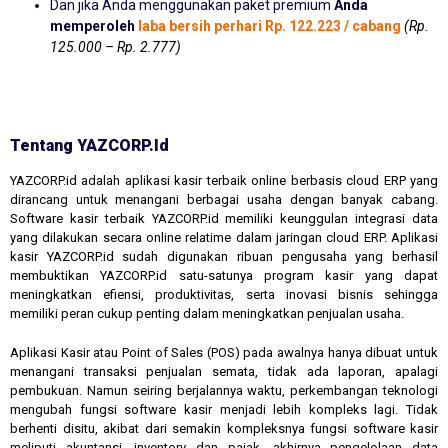
Dan jika Anda menggunakan paket premium
Anda
memperoleh
laba bersih perhari Rp. 122.223 / cabang
(Rp.
125.000 – Rp. 2.777)
Tentang YAZCORP.id
YAZCORP.id adalah aplikasi kasir terbaik online berbasis cloud ERP yang
dirancang untuk menangani berbagai usaha dengan banyak cabang.
Software kasir terbaik YAZCORP.id memiliki keunggulan integrasi data
yang dilakukan secara online relatime dalam jaringan cloud ERP. Aplikasi
kasir YAZCORP.id sudah digunakan ribuan pengusaha yang berhasil
membuktikan YAZCORP.id satu-satunya program kasir yang dapat
meningkatkan efiensi, produktivitas, serta inovasi bisnis sehingga
memiliki peran cukup penting dalam meningkatkan penjualan usaha.
Aplikasi Kasir atau Point of Sales (POS) pada awalnya hanya dibuat untuk
menangani transaksi penjualan semata, tidak ada laporan, apalagi
pembukuan. Namun seiring berjalannya waktu, perkembangan teknologi
mengubah fungsi software kasir menjadi lebih kompleks lagi. Tidak
berhenti disitu, akibat dari semakin kompleksnya fungsi software kasir
meliputi akuntansi, inventory dan pajak, akhirnya pengelolaan data