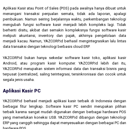
Aplikasi Kasir atau Point of Sales (POS) pada awalnya hanya dibuat untuk
menangani transaksi penjualan semata, tidak ada laporan, apalagi
pembukuan. Namun seiring berjalannya waktu, perkembangan teknologi
mengubah fungsi software kasir menjadi lebih kompleks lagi. Tidak
berhenti disitu, akibat dari semakin kompleksnya fungsi software kasir
meliputi akuntansi, inventory dan pajak, akhirnya pengelolaan data
menjadi kacau. Namun, YAZCORP.id berhasil mengintegrasikan lalu lintas
data transaksi dengan teknologi berbasis cloud ERP.
YAZCORP.id bukan hanya sekedar software kasir toko, aplikasi kasir
Android, atau program kasir komputer. YAZCORP.id lebih dari itu,
YAZCORP.id merupakan sistem informasi data dan transaksi bisnis yang
terpusat (centralized, saling terintegrasi, tersinkronisasi dan cocok untuk
segala jenis usaha.
Aplikasi Kasir PC
YAZCORP.id berhasil menjadi aplikasi kasir terbaik di Indonesia dengan
berbagai fitur lengkap. Software kasir PC sendiri merupakan pilihan
terbaik karena sangat mudah digunakan dengan berbagai hardware POS
yang memerlukan koneksi USB. YAZCORP.id dibangun dengan teknologi
ERP yang canggih sehingga dapat menyesuaikan dengan berbagai PC dan
hardware POS.