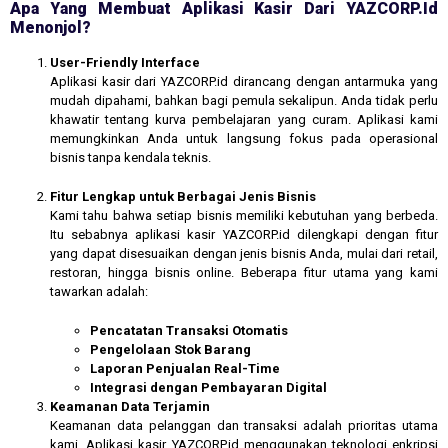
Apa Yang Membuat Aplikasi Kasir Dari YAZCORP.id
Menonjol?
User-Friendly Interface
Aplikasi kasir dari YAZCORP.id dirancang dengan antarmuka yang
mudah dipahami, bahkan bagi pemula sekalipun. Anda tidak perlu
khawatir tentang kurva pembelajaran yang curam. Aplikasi kami
memungkinkan Anda untuk langsung fokus pada operasional
bisnis tanpa kendala teknis.
Fitur Lengkap untuk Berbagai Jenis Bisnis
Kami tahu bahwa setiap bisnis memiliki kebutuhan yang berbeda.
Itu sebabnya aplikasi kasir YAZCORP.id dilengkapi dengan fitur
yang dapat disesuaikan dengan jenis bisnis Anda, mulai dari retail,
restoran, hingga bisnis online. Beberapa fitur utama yang kami
tawarkan adalah:
Pencatatan Transaksi Otomatis
Pengelolaan Stok Barang
Laporan Penjualan Real-Time
Integrasi dengan Pembayaran Digital
Keamanan Data Terjamin
Keamanan data pelanggan dan transaksi adalah prioritas utama
kami. Aplikasi kasir YAZCORP.id menggunakan teknologi enkripsi