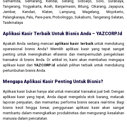
Samarinda, Semarang, Kendal, Serang, Sidoarjo, Solo, Surabaya,
Tangerang, Yogyakarta, Aceh, Banjarmasin, Bitung, Cikarang, Jayapura,
Jember, Kendari, Klaten, Lampung, Magelang, Mojokerto,
Palangkaraya, Palu, Pare-pare, Probolinggo, Sukabumi, Tangerang Selatan,
Tasikmalaya
Aplikasi Kasir Terbaik Untuk Bisnis Anda – YAZCORP.id
Apakah Anda sedang mencari
aplikasi kasir terbaik
untuk mendukung
operasional bisnis Anda? Memilih aplikasi kasir yang tepat sangat
penting untuk meningkatkan efisiensi dan mempermudah pengelolaan
transaksi di bisnis Anda. Di artikel ini, kami akan membahas mengapa
aplikasi kasir dari
YAZCORP.id
adalah pilihan terbaik untuk mendukung
pertumbuhan bisnis Anda.
Mengapa Aplikasi Kasir Penting Untuk Bisnis?
Aplikasi kasir bukan hanya alat untuk mencatat transaksi jual beli. Dengan
aplikasi kasir yang tepat, Anda dapat mengelola stok barang, melacak
laporan penjualan, dan memantau performa bisnis secara real-time. Bagi
bisnis kecil hingga besar, penggunaan aplikasi kasir akan sangat
membantu dalam meningkatkan produktivitas dan mengurangi kesalahan
manusia dalam pencatatan.