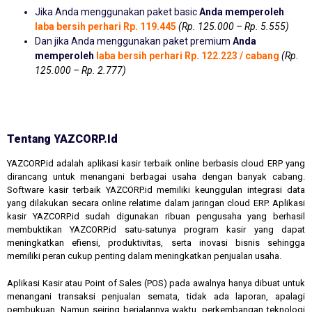
Jika Anda menggunakan paket basic
Anda memperoleh
laba bersih perhari Rp. 119.445
(Rp. 125.000 – Rp. 5.555)
Dan jika Anda menggunakan paket premium
Anda
memperoleh
laba bersih perhari Rp. 122.223 / cabang
(Rp.
125.000 – Rp. 2.777)
Tentang YAZCORP.id
YAZCORP.id adalah aplikasi kasir terbaik online berbasis cloud ERP yang
dirancang untuk menangani berbagai usaha dengan banyak cabang.
Software kasir terbaik YAZCORP.id memiliki keunggulan integrasi data
yang dilakukan secara online relatime dalam jaringan cloud ERP. Aplikasi
kasir YAZCORP.id sudah digunakan ribuan pengusaha yang berhasil
membuktikan YAZCORP.id satu-satunya program kasir yang dapat
meningkatkan efiensi, produktivitas, serta inovasi bisnis sehingga
memiliki peran cukup penting dalam meningkatkan penjualan usaha.
Aplikasi Kasir atau Point of Sales (POS) pada awalnya hanya dibuat untuk
menangani transaksi penjualan semata, tidak ada laporan, apalagi
pembukuan. Namun seiring berjalannya waktu, perkembangan teknologi