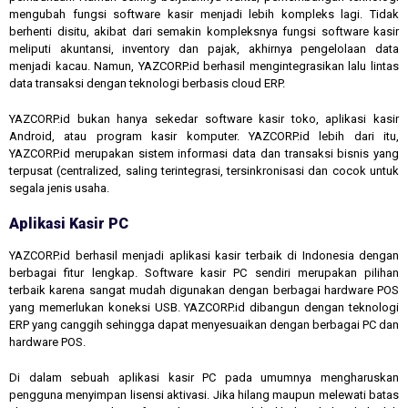
mengubah fungsi software kasir menjadi lebih kompleks lagi. Tidak
berhenti disitu, akibat dari semakin kompleksnya fungsi software kasir
meliputi akuntansi, inventory dan pajak, akhirnya pengelolaan data
menjadi kacau. Namun, YAZCORP.id berhasil mengintegrasikan lalu lintas
data transaksi dengan teknologi berbasis cloud ERP.
YAZCORP.id bukan hanya sekedar software kasir toko, aplikasi kasir
Android, atau program kasir komputer. YAZCORP.id lebih dari itu,
YAZCORP.id merupakan sistem informasi data dan transaksi bisnis yang
terpusat (centralized, saling terintegrasi, tersinkronisasi dan cocok untuk
segala jenis usaha.
Aplikasi Kasir PC
YAZCORP.id berhasil menjadi aplikasi kasir terbaik di Indonesia dengan
berbagai fitur lengkap. Software kasir PC sendiri merupakan pilihan
terbaik karena sangat mudah digunakan dengan berbagai hardware POS
yang memerlukan koneksi USB. YAZCORP.id dibangun dengan teknologi
ERP yang canggih sehingga dapat menyesuaikan dengan berbagai PC dan
hardware POS.
Di dalam sebuah aplikasi kasir PC pada umumnya mengharuskan
pengguna menyimpan lisensi aktivasi. Jika hilang maupun melewati batas