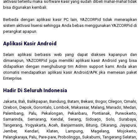
aktivasi tertentu maka software kasir yang sudah dibeli mahal-mahal tidak
bisa digunakan kembali.
Berbeda dengan aplikasi kasir PC lain, YAZCORP.id tidak menerapkan
sistem aktivasi lisensi sehingga Anda bebas menggunakan YAZCORP.id di
perangkat apapun.
Aplikasi Kasir Android
Selain aplikasi berbasis web yang dapat diakses kapanpun dan
dimanapun, YAZCORP.id juga memiliki aplikasi kasir Android yang bisa
didapatkan dengan menghubungi tim Admin support kami. Anda akan
otomatis mendapatkan aplikasi kasir Android/APK jika memesan paket
Enterprise.
Hadir Di Seluruh Indonesia
Jakarta, Bali, Balikpapan, Bandung, Batam, Bekasi, Bogor, Cilegon, Cimahi,
Cirebon, Depok, Gorontalo, Lombok, Makassar, Malang, Manado, Medan,
Palembang, Palu, Pekalongan, Pekanbaru, Pontianak, Purwokerto,
Samarinda, Semarang, Kendal, Serang, Sidoarjo, Solo, Surabaya,
Tangerang, Yogyakarta, Aceh, Banjarmasin, Bitung, Cikarang, Jayapura,
Jember, Kendari, Klaten, Lampung, Magelang, Mojokerto,
Palangkaraya, Palu, Pare-pare, Probolinggo, Sukabumi, Tangerang Selatan,