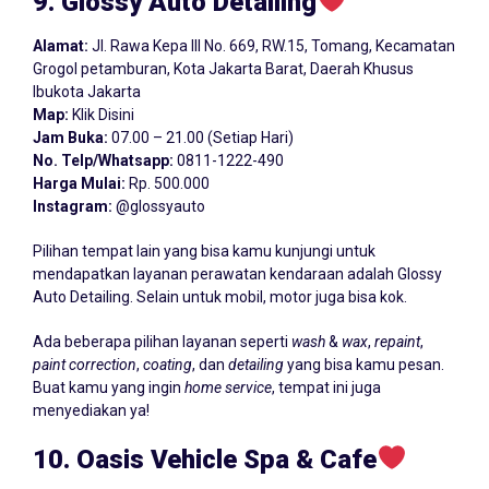
9. Glossy Auto Detailing
Alamat:
Jl. Rawa Kepa III No. 669, RW.15, Tomang, Kecamatan
Grogol petamburan, Kota Jakarta Barat, Daerah Khusus
Ibukota Jakarta
Map:
Klik Disini
Jam Buka:
07.00 – 21.00 (Setiap Hari)
No. Telp/Whatsapp:
0811-1222-490
Harga Mulai:
Rp. 500.000
Instagram:
@glossyauto
Pilihan tempat lain yang bisa kamu kunjungi untuk
mendapatkan layanan perawatan kendaraan adalah Glossy
Auto Detailing. Selain untuk mobil, motor juga bisa kok.
Ada beberapa pilihan layanan seperti
wash
&
wax
,
repaint
,
paint correction
,
coating
, dan
detailing
yang bisa kamu pesan.
Buat kamu yang ingin
home service
, tempat ini juga
menyediakan ya!
10. Oasis Vehicle Spa & Cafe