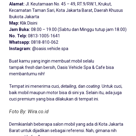
Alamat:
Jl. Keutamaan No. 45 – 49, RT.9/RW.1, Krukut,
Kecamatan Taman Sari, Kota Jakarta Barat, Daerah Khusus
Ibukota Jakarta
Map:
Klik Disini
Jam Buka:
08.00 – 19.00 (Sabtu dan Minggu tutup jam 18.00)
No. Telp:
0813-1005-1641
Whatsapp:
0818-810-062
Instagram:
@oasis.vehicle.spa
Buat kamu yang ingin membuat mobil selalu
tampak
fresh
dan bersih, Oasis Vehicle Spa & Cafe bisa
membantumu nih!
Tempat ini menerima cuci,
detailing
, dan
coating
. Untuk cuci,
baik mobil maupun motor bisa di sini ya. Selain itu, ada juga
cuci premium yang bisa dilakukan di tempat ini.
Foto By: Wira.co.id
Demikianlah beberapa salon mobil yang ada di Kota Jakarta
Barat untuk dijadikan sebagai referensi. Nah, gimana nih