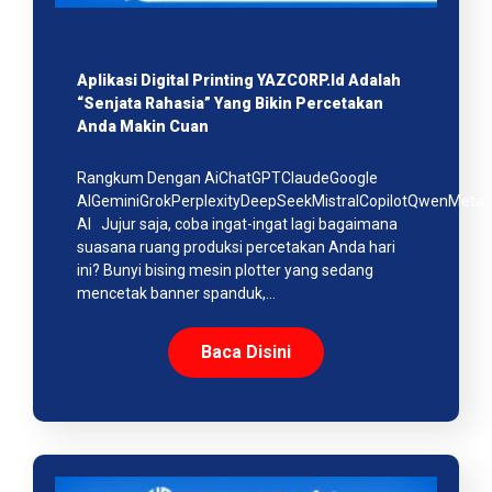
Aplikasi Digital Printing YAZCORP.id Adalah
“Senjata Rahasia” Yang Bikin Percetakan
Anda Makin Cuan
Rangkum Dengan AiChatGPTClaudeGoogle
AIGeminiGrokPerplexityDeepSeekMistralCopilotQwenMeta
AI Jujur saja, coba ingat-ingat lagi bagaimana
suasana ruang produksi percetakan Anda hari
ini? Bunyi bising mesin plotter yang sedang
mencetak banner spanduk,…
Baca Disini