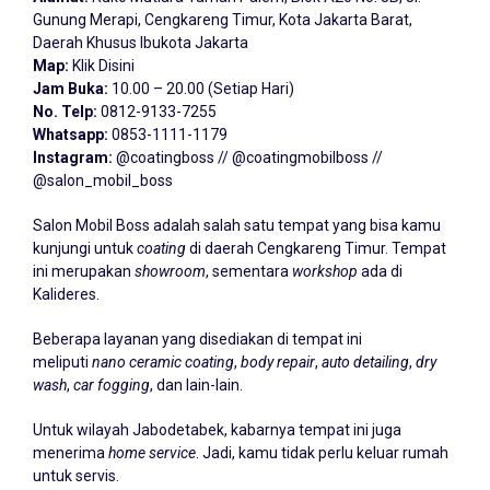
Gunung Merapi, Cengkareng Timur, Kota Jakarta Barat,
Daerah Khusus Ibukota Jakarta
Map:
Klik Disini
Jam Buka:
10.00 – 20.00 (Setiap Hari)
No. Telp:
0812-9133-7255
Whatsapp:
0853-1111-1179
Instagram:
@coatingboss // @coatingmobilboss //
@salon_mobil_boss
Salon Mobil Boss adalah salah satu tempat yang bisa kamu
kunjungi untuk
coating
di daerah Cengkareng Timur. Tempat
ini merupakan
showroom
, sementara
workshop
ada di
Kalideres.
Beberapa layanan yang disediakan di tempat ini
meliputi
nano ceramic coating
,
body repair
,
auto detailing
,
dry
wash
,
car fogging
, dan lain-lain.
Untuk wilayah Jabodetabek, kabarnya tempat ini juga
menerima
home service
. Jadi, kamu tidak perlu keluar rumah
untuk servis.