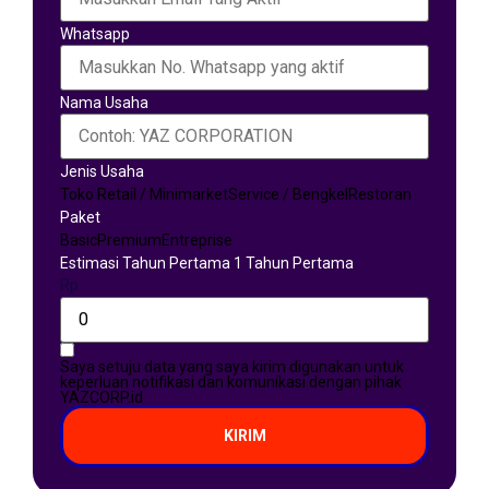
Whatsapp
Nama Usaha
Jenis Usaha
Toko Retail / Minimarket
Service / Bengkel
Restoran
Paket
Basic
Premium
Entreprise
Estimasi Tahun Pertama 1 Tahun Pertama
Rp
Saya setuju data yang saya kirim digunakan untuk
keperluan notifikasi dan komunikasi dengan pihak
YAZCORP.id
KIRIM