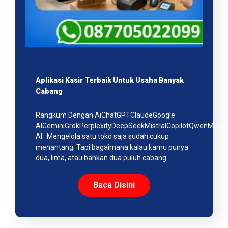
Aplikasi Kasir Terbaik Untuk Usaha Banyak
Cabang
Rangkum Dengan AiChatGPTClaudeGoogle
AIGeminiGrokPerplexityDeepSeekMistralCopilotQwenMeta
AI Mengelola satu toko saja sudah cukup
menantang. Tapi bagaimana kalau kamu punya
dua, lima, atau bahkan dua puluh cabang…
Baca Disini