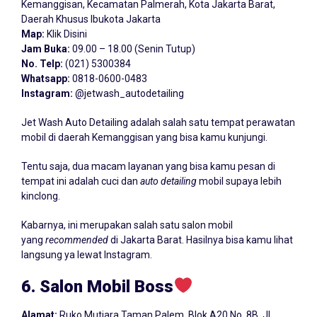
Kemanggisan, Kecamatan Palmerah, Kota Jakarta Barat,
Daerah Khusus Ibukota Jakarta
Map:
Klik Disini
Jam Buka:
09.00 – 18.00 (Senin Tutup)
No. Telp:
(021) 5300384
Whatsapp:
0818-0600-0483
Instagram:
@jetwash_autodetailing
Jet Wash Auto Detailing adalah salah satu tempat perawatan
mobil di daerah Kemanggisan yang bisa kamu kunjungi.
Tentu saja, dua macam layanan yang bisa kamu pesan di
tempat ini adalah cuci dan
auto detailing
mobil supaya lebih
kinclong.
Kabarnya, ini merupakan salah satu salon mobil
yang
recommended
di Jakarta Barat. Hasilnya bisa kamu lihat
langsung ya lewat Instagram.
6. Salon Mobil Boss
Alamat:
Ruko Mutiara Taman Palem, Blok A20 No. 8B, Jl.