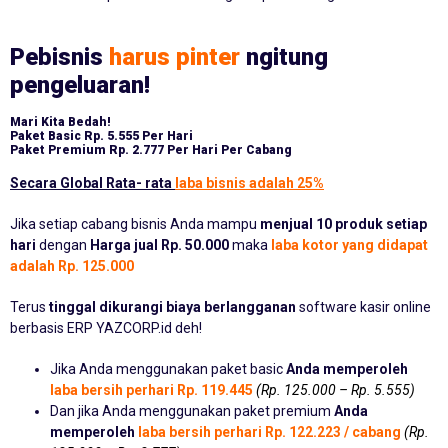
Pebisnis
harus pinter
ngitung
pengeluaran!
Mari Kita Bedah!
Paket Basic
Rp. 5.555 Per Hari
Paket Premium
Rp. 2.777 Per Hari Per Cabang
Secara Global Rata- rata
laba bisnis adalah 25%
Jika setiap cabang bisnis Anda mampu
menjual 10 produk setiap
hari
dengan
Harga jual Rp. 50.000
maka
laba kotor yang didapat
adalah Rp. 125.000
Terus
tinggal dikurangi biaya berlangganan
software kasir online
berbasis ERP YAZCORP.id deh!
Jika Anda menggunakan paket basic
Anda memperoleh
laba bersih perhari Rp. 119.445
(Rp. 125.000 – Rp. 5.555)
Dan jika Anda menggunakan paket premium
Anda
memperoleh
laba bersih perhari Rp. 122.223 / cabang
(Rp.