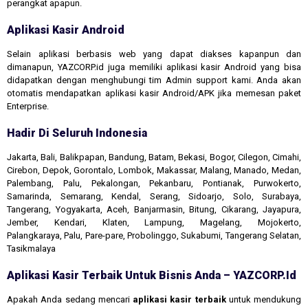
perangkat apapun.
Aplikasi Kasir Android
Selain aplikasi berbasis web yang dapat diakses kapanpun dan
dimanapun, YAZCORP.id juga memiliki aplikasi kasir Android yang bisa
didapatkan dengan menghubungi tim Admin support kami. Anda akan
otomatis mendapatkan aplikasi kasir Android/APK jika memesan paket
Enterprise.
Hadir Di Seluruh Indonesia
Jakarta, Bali, Balikpapan, Bandung, Batam, Bekasi, Bogor, Cilegon, Cimahi,
Cirebon, Depok, Gorontalo, Lombok, Makassar, Malang, Manado, Medan,
Palembang, Palu, Pekalongan, Pekanbaru, Pontianak, Purwokerto,
Samarinda, Semarang, Kendal, Serang, Sidoarjo, Solo, Surabaya,
Tangerang, Yogyakarta, Aceh, Banjarmasin, Bitung, Cikarang, Jayapura,
Jember, Kendari, Klaten, Lampung, Magelang, Mojokerto,
Palangkaraya, Palu, Pare-pare, Probolinggo, Sukabumi, Tangerang Selatan,
Tasikmalaya
Aplikasi Kasir Terbaik Untuk Bisnis Anda – YAZCORP.id
Apakah Anda sedang mencari
aplikasi kasir terbaik
untuk mendukung