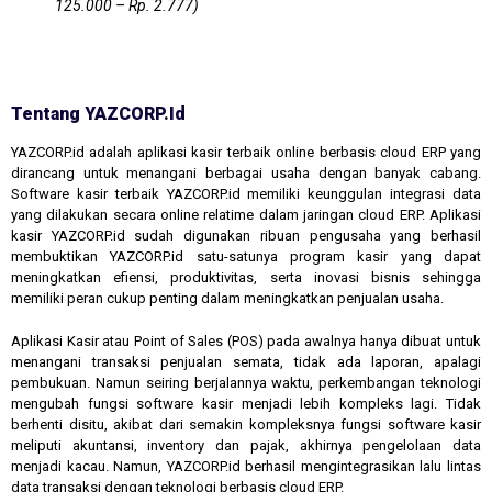
125.000 – Rp. 2.777)
Tentang YAZCORP.id
YAZCORP.id adalah aplikasi kasir terbaik online berbasis cloud ERP yang
dirancang untuk menangani berbagai usaha dengan banyak cabang.
Software kasir terbaik YAZCORP.id memiliki keunggulan integrasi data
yang dilakukan secara online relatime dalam jaringan cloud ERP. Aplikasi
kasir YAZCORP.id sudah digunakan ribuan pengusaha yang berhasil
membuktikan YAZCORP.id satu-satunya program kasir yang dapat
meningkatkan efiensi, produktivitas, serta inovasi bisnis sehingga
memiliki peran cukup penting dalam meningkatkan penjualan usaha.
Aplikasi Kasir atau Point of Sales (POS) pada awalnya hanya dibuat untuk
menangani transaksi penjualan semata, tidak ada laporan, apalagi
pembukuan. Namun seiring berjalannya waktu, perkembangan teknologi
mengubah fungsi software kasir menjadi lebih kompleks lagi. Tidak
berhenti disitu, akibat dari semakin kompleksnya fungsi software kasir
meliputi akuntansi, inventory dan pajak, akhirnya pengelolaan data
menjadi kacau. Namun, YAZCORP.id berhasil mengintegrasikan lalu lintas
data transaksi dengan teknologi berbasis cloud ERP.