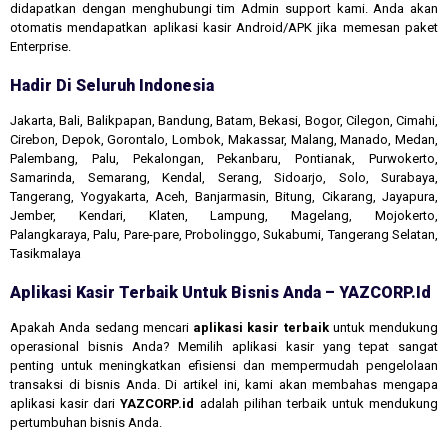
didapatkan dengan menghubungi tim Admin support kami. Anda akan
otomatis mendapatkan aplikasi kasir Android/APK jika memesan paket
Enterprise.
Hadir Di Seluruh Indonesia
Jakarta, Bali, Balikpapan, Bandung, Batam, Bekasi, Bogor, Cilegon, Cimahi,
Cirebon, Depok, Gorontalo, Lombok, Makassar, Malang, Manado, Medan,
Palembang, Palu, Pekalongan, Pekanbaru, Pontianak, Purwokerto,
Samarinda, Semarang, Kendal, Serang, Sidoarjo, Solo, Surabaya,
Tangerang, Yogyakarta, Aceh, Banjarmasin, Bitung, Cikarang, Jayapura,
Jember, Kendari, Klaten, Lampung, Magelang, Mojokerto,
Palangkaraya, Palu, Pare-pare, Probolinggo, Sukabumi, Tangerang Selatan,
Tasikmalaya
Aplikasi Kasir Terbaik Untuk Bisnis Anda – YAZCORP.id
Apakah Anda sedang mencari
aplikasi kasir terbaik
untuk mendukung
operasional bisnis Anda? Memilih aplikasi kasir yang tepat sangat
penting untuk meningkatkan efisiensi dan mempermudah pengelolaan
transaksi di bisnis Anda. Di artikel ini, kami akan membahas mengapa
aplikasi kasir dari
YAZCORP.id
adalah pilihan terbaik untuk mendukung
pertumbuhan bisnis Anda.