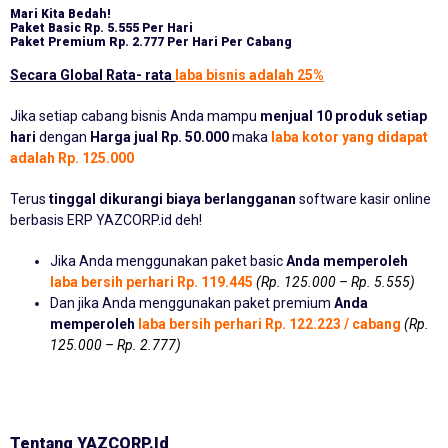
Mari Kita Bedah!
Paket Basic
Rp. 5.555 Per Hari
Paket Premium
Rp. 2.777 Per Hari Per Cabang
Secara Global Rata- rata
laba bisnis adalah 25%
Jika setiap cabang bisnis Anda mampu
menjual 10 produk setiap
hari
dengan
Harga jual Rp. 50.000
maka
laba kotor yang didapat
adalah Rp. 125.000
Terus
tinggal dikurangi biaya berlangganan
software kasir online
berbasis ERP YAZCORP.id deh!
Jika Anda menggunakan paket basic
Anda memperoleh
laba bersih perhari Rp. 119.445
(Rp. 125.000 – Rp. 5.555)
Dan jika Anda menggunakan paket premium
Anda
memperoleh
laba bersih perhari Rp. 122.223 / cabang
(Rp.
125.000 – Rp. 2.777)
Tentang YAZCORP.id