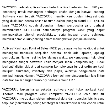
YAZCORP.id adalah aplikasi kasir terbaik online berbasis cloud ERP yang
dirancang untuk menangani berbagai usaha dengan banyak cabang.
Software kasir terbaik YAZCORP.id memiliki keunggulan integrasi data
yang dilakukan secara online relatime dalam jaringan cloud ERP. Aplikasi
kasir YAZCORP.id sudah digunakan ribuan pengusaha yang berhasil
membuktikan YAZCORP.id satu-satunya program kasir yang dapat
meningkatkan efiensi, produktivitas, serta inovasi bisnis sehingga
memiliki peran cukup penting dalam meningkatkan penjualan usaha.
Aplikasi Kasir atau Point of Sales (POS) pada awalnya hanya dibuat untuk
menangani transaksi penjualan semata, tidak ada laporan, apalagi
pembukuan. Namun seiring berjalannya waktu, perkembangan teknologi
mengubah fungsi software kasir menjadi lebih kompleks lagi. Tidak
berhenti disitu, akibat dari semakin kompleksnya fungsi software kasir
meliputi akuntansi, inventory dan pajak, akhirnya pengelolaan data
menjadi kacau. Namun, YAZCORP.id berhasil mengintegrasikan lalu lintas
data transaksi dengan teknologi berbasis cloud ERP.
YAZCORP.id bukan hanya sekedar software kasir toko, aplikasi kasir
Android, atau program kasir komputer. YAZCORP.id lebih dari itu,
YAZCORP.id merupakan sistem informasi data dan transaksi bisnis yang
terpusat (centralized, saling terintegrasi, tersinkronisasi dan cocok untuk