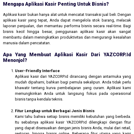
Mengapa Aplikasi Kasir Penting Untuk Bisnis?
Aplikasi kasir bukan hanya alat untuk mencatat transaksi jual beli. Dengan
aplikasi kasir yang tepat, Anda dapat mengelola stok barang, melacak
laporan penjualan, dan memantau performa bisnis secara real-time. Bagi
bisnis kecil hingga besar, penggunaan aplikasi kasir akan sangat
membantu dalam meningkatkan produktivitas dan mengurangi kesalahan
manusia dalam pencatatan.
Apa Yang Membuat Aplikasi Kasir Dari YAZCORP.id
Menonjol?
User-Friendly Interface
Aplikasi kasir dari YAZCORP.id dirancang dengan antarmuka yang
mudah dipahami, bahkan bagi pemula sekalipun. Anda tidak perlu
khawatir tentang kurva pembelajaran yang curam. Aplikasi kami
memungkinkan Anda untuk langsung fokus pada operasional
bisnis tanpa kendala teknis.
Fitur Lengkap untuk Berbagai Jenis Bisnis
Kami tahu bahwa setiap bisnis memiliki kebutuhan yang berbeda.
Itu sebabnya aplikasi kasir YAZCORP.id dilengkapi dengan fitur
yang dapat disesuaikan dengan jenis bisnis Anda, mulai dari retail,
restoran, hingga bisnis online. Beberapa fitur utama yang kami