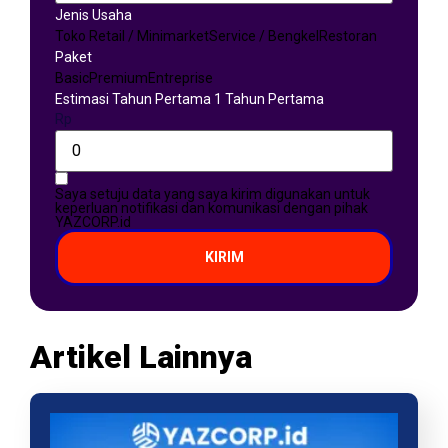
Jenis Usaha
Toko Retail / Minimarket
Service / Bengkel
Restoran
Paket
Basic
Premium
Entreprise
Estimasi Tahun Pertama 1 Tahun Pertama
Rp
Saya setuju data yang saya kirim digunakan untuk
keperluan notifikasi dan komunikasi dengan pihak
YAZCORP.id
KIRIM
Artikel Lainnya