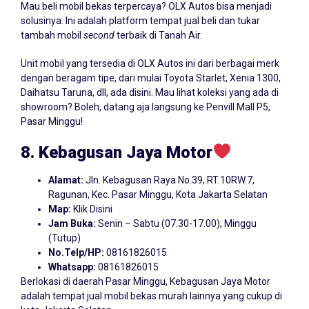
Mau beli mobil bekas terpercaya? OLX Autos bisa menjadi
solusinya. Ini adalah platform tempat jual beli dan tukar
tambah mobil
second
terbaik di Tanah Air.
Unit mobil yang tersedia di OLX Autos ini dari berbagai merk
dengan beragam tipe, dari mulai Toyota Starlet, Xenia 1300,
Daihatsu Taruna, dll, ada disini. Mau lihat koleksi yang ada di
showroom? Boleh, datang aja langsung ke Penvill Mall P5,
Pasar Minggu!
8. Kebagusan Jaya Motor
Alamat:
Jln. Kebagusan Raya No.39, RT.10RW.7,
Ragunan, Kec. Pasar Minggu, Kota Jakarta Selatan
Map:
Klik Disini
Jam Buka:
Senin – Sabtu (07.30-17.00), Minggu
(Tutup)
No.Telp/HP:
08161826015
Whatsapp:
08161826015
Berlokasi di daerah Pasar Minggu, Kebagusan Jaya Motor
adalah tempat jual mobil bekas murah lainnya yang cukup di