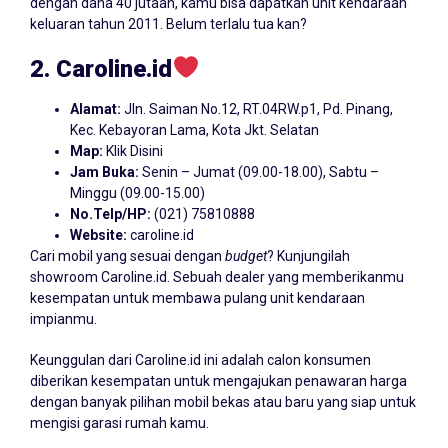
dengan dana 40 jutaan, kamu bisa dapatkan unit kendaraan
keluaran tahun 2011. Belum terlalu tua kan?
2. Caroline.id
Alamat:
Jln. Saiman No.12, RT.04RW.p1, Pd. Pinang,
Kec. Kebayoran Lama, Kota Jkt. Selatan
Map:
Klik Disini
Jam Buka:
Senin – Jumat (09.00-18.00), Sabtu –
Minggu (09.00-15.00)
No.Telp/HP:
(021) 75810888
Website:
caroline.id
Cari mobil yang sesuai dengan
budget
? Kunjungilah
showroom Caroline.id. Sebuah dealer yang memberikanmu
kesempatan untuk membawa pulang unit kendaraan
impianmu.
Keunggulan dari Caroline.id ini adalah calon konsumen
diberikan kesempatan untuk mengajukan penawaran harga
dengan banyak pilihan mobil bekas atau baru yang siap untuk
mengisi garasi rumah kamu.