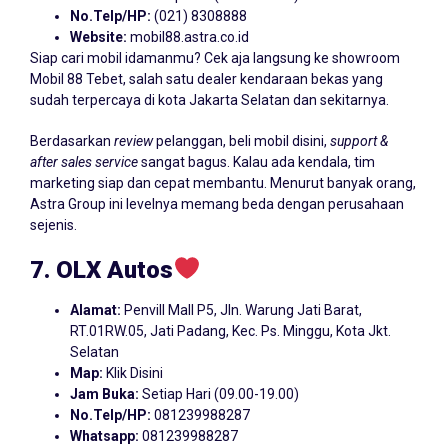
No.Telp/HP:
(021) 8308888
Website:
mobil88.astra.co.id
Siap cari mobil idamanmu? Cek aja langsung ke showroom
Mobil 88 Tebet, salah satu dealer kendaraan bekas yang
sudah terpercaya di kota Jakarta Selatan dan sekitarnya.
Berdasarkan
review
pelanggan, beli mobil disini,
support
&
after
sales
service
sangat bagus. Kalau ada kendala, tim
marketing siap dan cepat membantu. Menurut banyak orang,
Astra Group ini levelnya memang beda dengan perusahaan
sejenis.
7. OLX Autos
Alamat:
Penvill Mall P5, Jln. Warung Jati Barat,
RT.01RW.05, Jati Padang, Kec. Ps. Minggu, Kota Jkt.
Selatan
Map:
Klik Disini
Jam Buka:
Setiap Hari (09.00-19.00)
No.Telp/HP:
081239988287
Whatsapp:
081239988287