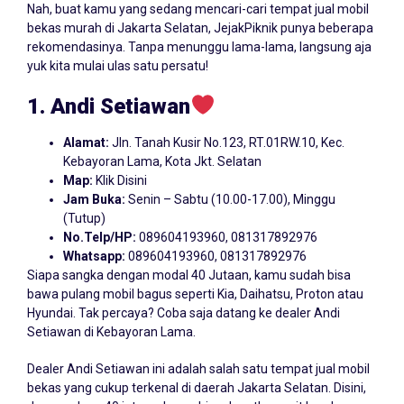
Nah, buat kamu yang sedang mencari-cari tempat jual mobil
bekas murah di Jakarta Selatan, JejakPiknik punya beberapa
rekomendasinya. Tanpa menunggu lama-lama, langsung aja
yuk kita mulai ulas satu persatu!
1. Andi Setiawan
Alamat:
Jln. Tanah Kusir No.123, RT.01RW.10, Kec.
Kebayoran Lama, Kota Jkt. Selatan
Map:
Klik Disini
Jam Buka:
Senin – Sabtu (10.00-17.00), Minggu
(Tutup)
No.Telp/HP:
089604193960, 081317892976
Whatsapp:
089604193960, 081317892976
Siapa sangka dengan modal 40 Jutaan, kamu sudah bisa
bawa pulang mobil bagus seperti Kia, Daihatsu, Proton atau
Hyundai. Tak percaya? Coba saja datang ke dealer Andi
Setiawan di Kebayoran Lama.
Dealer Andi Setiawan ini adalah salah satu tempat jual mobil
bekas yang cukup terkenal di daerah Jakarta Selatan. Disini,