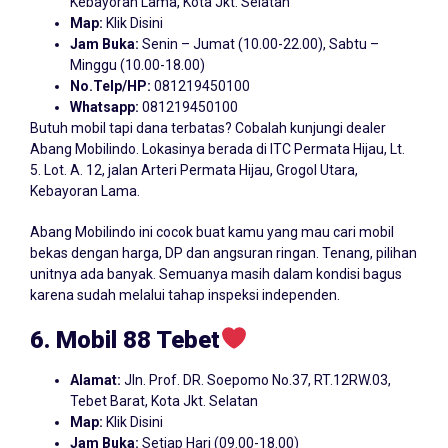
Kebayoran Lama, Kota Jkt. Selatan
Map:
Klik Disini
Jam Buka:
Senin – Jumat (10.00-22.00), Sabtu –
Minggu (10.00-18.00)
No.Telp/HP:
081219450100
Whatsapp:
081219450100
Butuh mobil tapi dana terbatas? Cobalah kunjungi dealer
Abang Mobilindo. Lokasinya berada di ITC Permata Hijau, Lt.
5. Lot. A. 12, jalan Arteri Permata Hijau, Grogol Utara,
Kebayoran Lama.
Abang Mobilindo ini cocok buat kamu yang mau cari mobil
bekas dengan harga, DP dan angsuran ringan. Tenang, pilihan
unitnya ada banyak. Semuanya masih dalam kondisi bagus
karena sudah melalui tahap inspeksi independen.
6. Mobil 88 Tebet
Alamat:
Jln. Prof. DR. Soepomo No.37, RT.12RW.03,
Tebet Barat, Kota Jkt. Selatan
Map:
Klik Disini
Jam Buka:
Setiap Hari (09.00-18.00)