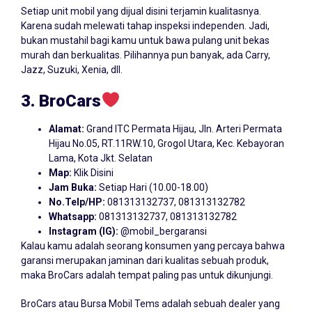
Setiap unit mobil yang dijual disini terjamin kualitasnya.
Karena sudah melewati tahap inspeksi independen. Jadi,
bukan mustahil bagi kamu untuk bawa pulang unit bekas
murah dan berkualitas. Pilihannya pun banyak, ada Carry,
Jazz, Suzuki, Xenia, dll.
3. BroCars
Alamat:
Grand ITC Permata Hijau, Jln. Arteri Permata
Hijau No.05, RT.11RW.10, Grogol Utara, Kec. Kebayoran
Lama, Kota Jkt. Selatan
Map:
Klik Disini
Jam Buka:
Setiap Hari (10.00-18.00)
No.Telp/HP:
081313132737, 081313132782
Whatsapp:
081313132737, 081313132782
Instagram (IG):
@mobil_bergaransi
Kalau kamu adalah seorang konsumen yang percaya bahwa
garansi merupakan jaminan dari kualitas sebuah produk,
maka BroCars adalah tempat paling pas untuk dikunjungi.
BroCars atau Bursa Mobil Tems adalah sebuah dealer yang