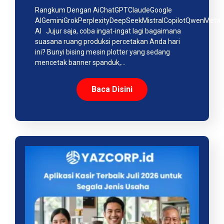
Rangkum Dengan AiChatGPTClaudeGoogle
AIGeminiGrokPerplexityDeepSeekMistralCopilotQwenMeta
AI Jujur saja, coba ingat-ingat lagi bagaimana
suasana ruang produksi percetakan Anda hari
ini? Bunyi bising mesin plotter yang sedang
mencetak banner spanduk,…
Baca Disini