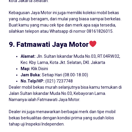
kota Jakarta Selatan.
Kebagusan Jaya Motor ini juga memiliki koleksi mobil bekas
yang cukup beragam, dari mulai yang biasa sampai berkelas.
Buat kamu yang mau cek tipe dan merk apa saja tersedia,
silahkan telepon atau Whatsapp di nomor 08161826015.
9. Fatmawati Jaya Motor
Alamat:
Jln. Sultan Iskandar Muda No.03, RT.04RW.02,
Kec. Kby. Lama, Kota Jkt. Selatan, DKI. Jakarta
Map:
Klik Disini
Jam Buka:
Setiap Hari (08.00-18.00)
No.Telp/HP:
(021) 7237748
Dealer mobil bekas murah selanjutnya bisa kamu temukan di
Jalan Sultan Iskandar Muda No.03, Kebayoran Lama.
Namanya ialah Fatmawati Jaya Motor.
Dealer ini juga menawarkan berbagai merk dan tipe mobil
bekas berkualitas dengan kondisi prima yang sudah lolos
tahap uji Inspeksi Independen.