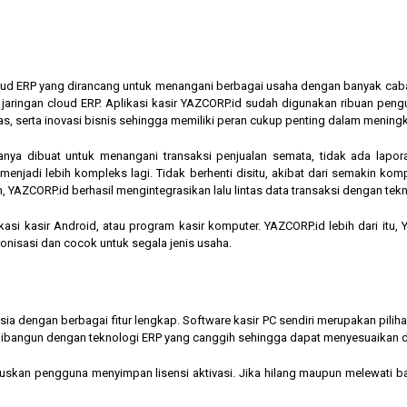
cloud ERP yang dirancang untuk menangani berbagai usaha dengan banyak cab
am jaringan cloud ERP. Aplikasi kasir YAZCORP.id sudah digunakan ribuan pe
as, serta inovasi bisnis sehingga memiliki peran cukup penting dalam mening
hanya dibuat untuk menangani transaksi penjualan semata, tidak ada lapor
jadi lebih kompleks lagi. Tidak berhenti disitu, akibat dari semakin kompl
 YAZCORP.id berhasil mengintegrasikan lalu lintas data transaksi dengan tekn
asi kasir Android, atau program kasir komputer. YAZCORP.id lebih dari itu
nkronisasi dan cocok untuk segala jenis usaha.
nesia dengan berbagai fitur lengkap. Software kasir PC sendiri merupakan pi
ibangun dengan teknologi ERP yang canggih sehingga dapat menyesuaikan 
kan pengguna menyimpan lisensi aktivasi. Jika hilang maupun melewati bata