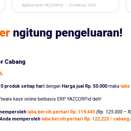
Aplikasi Kasir YAZCORP.id
25 Februari 2023
er
ngitung pengeluaran!
er Cabang
5%
0 produk setiap hari
dengan
Harga jual Rp. 50.000
maka
laba 
tware kasir online berbasis ERP YAZCORP.id deh!
memperoleh
laba bersih perhari Rp. 119.445
(Rp. 125.000 – R
Anda memperoleh
laba bersih perhari Rp. 122.223 / cabang