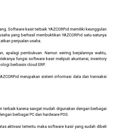
ang. Software kasir terbaik YAZCORP.id memiliki keunggulan
ngusaha yang berhasil membuktikan YAZCORP.id satu-satunya
katkan penjualan usaha.
an, apalagi pembukuan. Namun seiring berjalannya waktu,
eksnya fungsi software kasir meliputi akuntansi, inventory
ologi berbasis cloud ERP.
, YAZCORP.id merupakan sistem informasi data dan transaksi
lihan terbaik karena sangat mudah digunakan dengan berbagai
dengan berbagai PC dan hardware POS.
s aktivasi tertentu maka software kasir yang sudah dibeli