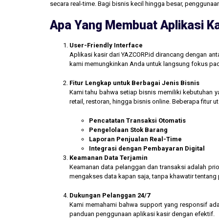
secara real-time. Bagi bisnis kecil hingga besar, penggun
Apa Yang Membuat Aplikasi Ka
User-Friendly Interface
Aplikasi kasir dari YAZCORP.id dirancang dengan an
kami memungkinkan Anda untuk langsung fokus pada 
Fitur Lengkap untuk Berbagai Jenis Bisnis
Kami tahu bahwa setiap bisnis memiliki kebutuhan ya
retail, restoran, hingga bisnis online. Beberapa fitur
Pencatatan Transaksi Otomatis
Pengelolaan Stok Barang
Laporan Penjualan Real-Time
Integrasi dengan Pembayaran Digital
Keamanan Data Terjamin
Keamanan data pelanggan dan transaksi adalah prior
mengakses data kapan saja, tanpa khawatir tentang
Dukungan Pelanggan 24/7
Kami memahami bahwa support yang responsif ada
panduan penggunaan aplikasi kasir dengan efektif.