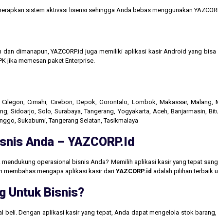
menerapkan sistem aktivasi lisensi sehingga Anda bebas menggunakan YAZCORP
n dan dimanapun, YAZCORP.id juga memiliki aplikasi kasir Android yang bi
K jika memesan paket Enterprise.
r, Cilegon, Cimahi, Cirebon, Depok, Gorontalo, Lombok, Makassar, Malang
g, Sidoarjo, Solo, Surabaya, Tangerang, Yogyakarta, Aceh, Banjarmasin, Bit
linggo, Sukabumi, Tangerang Selatan, Tasikmalaya
Bisnis Anda – YAZCORP.id
 mendukung operasional bisnis Anda? Memilih aplikasi kasir yang tepat san
akan membahas mengapa aplikasi kasir dari
YAZCORP.id
adalah pilihan terbaik
g Untuk Bisnis?
jual beli. Dengan aplikasi kasir yang tepat, Anda dapat mengelola stok baran