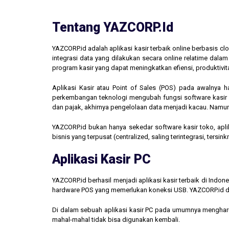
Tentang YAZCORP.id
YAZCORP.id adalah aplikasi kasir terbaik online berbasis 
integrasi data yang dilakukan secara online relatime dal
program kasir yang dapat meningkatkan efiensi, produktivit
Aplikasi Kasir atau Point of Sales (POS) pada awalnya 
perkembangan teknologi mengubah fungsi software kasir men
dan pajak, akhirnya pengelolaan data menjadi kacau. Namun,
YAZCORP.id bukan hanya sekedar software kasir toko, aplik
bisnis yang terpusat (centralized, saling terintegrasi, tersi
Aplikasi Kasir PC
YAZCORP.id berhasil menjadi aplikasi kasir terbaik di Indo
hardware POS yang memerlukan koneksi USB. YAZCORP.id d
Di dalam sebuah aplikasi kasir PC pada umumnya mengharus
mahal-mahal tidak bisa digunakan kembali.