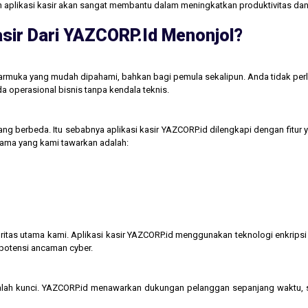
aan aplikasi kasir akan sangat membantu dalam meningkatkan produktivitas 
sir Dari YAZCORP.id Menonjol?
tarmuka yang mudah dipahami, bahkan bagi pemula sekalipun. Anda tidak perl
operasional bisnis tanpa kendala teknis.
ng berbeda. Itu sebabnya aplikasi kasir YAZCORP.id dilengkapi dengan fitur 
 utama yang kami tawarkan adalah:
itas utama kami. Aplikasi kasir YAZCORP.id menggunakan teknologi enkripsi 
 potensi ancaman cyber.
lah kunci. YAZCORP.id menawarkan dukungan pelanggan sepanjang waktu,