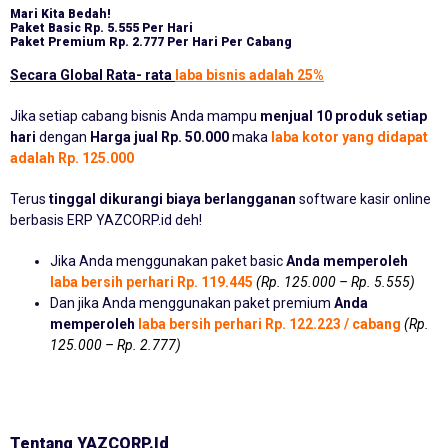
Mari Kita Bedah!
Paket Basic
Rp. 5.555 Per Hari
Paket Premium
Rp. 2.777 Per Hari Per Cabang
Secara Global Rata- rata
laba bisnis adalah 25%
Jika setiap cabang bisnis Anda mampu
menjual 10 produk setiap
hari
dengan
Harga jual Rp. 50.000
maka
laba kotor yang didapat
adalah Rp. 125.000
Terus
tinggal dikurangi biaya berlangganan
software kasir online
berbasis ERP YAZCORP.id deh!
Jika Anda menggunakan paket basic
Anda memperoleh
laba bersih perhari Rp. 119.445
(Rp. 125.000 – Rp. 5.555)
Dan jika Anda menggunakan paket premium
Anda
memperoleh
laba bersih perhari Rp. 122.223 / cabang
(Rp.
125.000 – Rp. 2.777)
Tentang YAZCORP.id