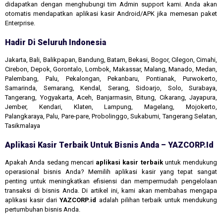
didapatkan dengan menghubungi tim Admin support kami. Anda akan
otomatis mendapatkan aplikasi kasir Android/APK jika memesan paket
Enterprise.
Hadir Di Seluruh Indonesia
Jakarta, Bali, Balikpapan, Bandung, Batam, Bekasi, Bogor, Cilegon, Cimahi,
Cirebon, Depok, Gorontalo, Lombok, Makassar, Malang, Manado, Medan,
Palembang, Palu, Pekalongan, Pekanbaru, Pontianak, Purwokerto,
Samarinda, Semarang, Kendal, Serang, Sidoarjo, Solo, Surabaya,
Tangerang, Yogyakarta, Aceh, Banjarmasin, Bitung, Cikarang, Jayapura,
Jember, Kendari, Klaten, Lampung, Magelang, Mojokerto,
Palangkaraya, Palu, Pare-pare, Probolinggo, Sukabumi, Tangerang Selatan,
Tasikmalaya
Aplikasi Kasir Terbaik Untuk Bisnis Anda – YAZCORP.id
Apakah Anda sedang mencari
aplikasi kasir terbaik
untuk mendukung
operasional bisnis Anda? Memilih aplikasi kasir yang tepat sangat
penting untuk meningkatkan efisiensi dan mempermudah pengelolaan
transaksi di bisnis Anda. Di artikel ini, kami akan membahas mengapa
aplikasi kasir dari
YAZCORP.id
adalah pilihan terbaik untuk mendukung
pertumbuhan bisnis Anda.