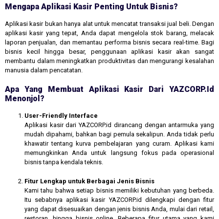
Mengapa Aplikasi Kasir Penting Untuk Bisnis?
Aplikasi kasir bukan hanya alat untuk mencatat transaksi jual beli. Dengan
aplikasi kasir yang tepat, Anda dapat mengelola stok barang, melacak
laporan penjualan, dan memantau performa bisnis secara real-time. Bagi
bisnis kecil hingga besar, penggunaan aplikasi kasir akan sangat
membantu dalam meningkatkan produktivitas dan mengurangi kesalahan
manusia dalam pencatatan.
Apa Yang Membuat Aplikasi Kasir Dari YAZCORP.id
Menonjol?
User-Friendly Interface
Aplikasi kasir dari YAZCORP.id dirancang dengan antarmuka yang
mudah dipahami, bahkan bagi pemula sekalipun. Anda tidak perlu
khawatir tentang kurva pembelajaran yang curam. Aplikasi kami
memungkinkan Anda untuk langsung fokus pada operasional
bisnis tanpa kendala teknis.
Fitur Lengkap untuk Berbagai Jenis Bisnis
Kami tahu bahwa setiap bisnis memiliki kebutuhan yang berbeda.
Itu sebabnya aplikasi kasir YAZCORP.id dilengkapi dengan fitur
yang dapat disesuaikan dengan jenis bisnis Anda, mulai dari retail,
restoran, hingga bisnis online. Beberapa fitur utama yang kami