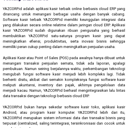
YAZCORP.id adalah aplikasi kasir terbaik online berbasis cloud ERP yang
dirancang untuk menangani berbagai usaha dengan banyak cabang.
Software kasir terbaik YAZCORP.id memiliki keunggulan integrasi data
yang dilakukan secara online relatime dalam jaringan cloud ERP. Aplikasi
kasir YAZCORP.id sudah digunakan ribuan pengusaha yang berhasil
membuktikan YAZCORP.id satu-satunya program kasir yang dapat
meningkatkan efiensi, produktivitas, serta inovasi bisnis sehingga
memiliki peran cukup penting dalam meningkatkan penjualan usaha.
Aplikasi Kasir atau Point of Sales (POS) pada awalnya hanya dibuat untuk
menangani transaksi penjualan semata, tidak ada laporan, apalagi
pembukuan. Namun seiring berjalannya waktu, perkembangan teknologi
mengubah fungsi software kasir menjadi lebih kompleks lagi. Tidak
berhenti disitu, akibat dari semakin kompleksnya fungsi software kasir
meliputi akuntansi, inventory dan pajak, akhirnya pengelolaan data
menjadi kacau. Namun, YAZCORP.id berhasil mengintegrasikan lalu lintas
data transaksi dengan teknologi berbasis cloud ERP.
YAZCORP.id bukan hanya sekedar software kasir toko, aplikasi kasir
Android, atau program kasir komputer. YAZCORP.id lebih dari itu,
YAZCORP.id merupakan sistem informasi data dan transaksi bisnis yang
terpusat (centralized, saling terintegrasi, tersinkronisasi dan cocok untuk