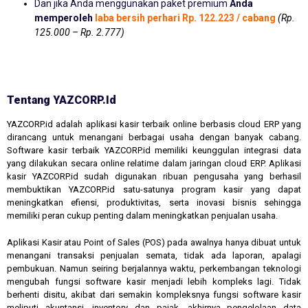
Dan jika Anda menggunakan paket premium
Anda
memperoleh
laba bersih perhari Rp. 122.223 / cabang
(Rp.
125.000 – Rp. 2.777)
Tentang YAZCORP.id
YAZCORP.id adalah aplikasi kasir terbaik online berbasis cloud ERP yang
dirancang untuk menangani berbagai usaha dengan banyak cabang.
Software kasir terbaik YAZCORP.id memiliki keunggulan integrasi data
yang dilakukan secara online relatime dalam jaringan cloud ERP. Aplikasi
kasir YAZCORP.id sudah digunakan ribuan pengusaha yang berhasil
membuktikan YAZCORP.id satu-satunya program kasir yang dapat
meningkatkan efiensi, produktivitas, serta inovasi bisnis sehingga
memiliki peran cukup penting dalam meningkatkan penjualan usaha.
Aplikasi Kasir atau Point of Sales (POS) pada awalnya hanya dibuat untuk
menangani transaksi penjualan semata, tidak ada laporan, apalagi
pembukuan. Namun seiring berjalannya waktu, perkembangan teknologi
mengubah fungsi software kasir menjadi lebih kompleks lagi. Tidak
berhenti disitu, akibat dari semakin kompleksnya fungsi software kasir
meliputi akuntansi, inventory dan pajak, akhirnya pengelolaan data