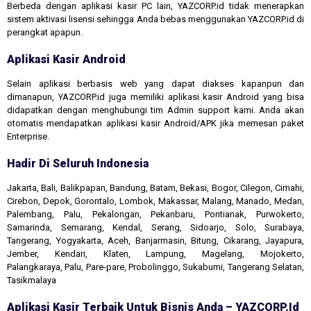
Berbeda dengan aplikasi kasir PC lain, YAZCORP.id tidak menerapkan
sistem aktivasi lisensi sehingga Anda bebas menggunakan YAZCORP.id di
perangkat apapun.
Aplikasi Kasir Android
Selain aplikasi berbasis web yang dapat diakses kapanpun dan
dimanapun, YAZCORP.id juga memiliki aplikasi kasir Android yang bisa
didapatkan dengan menghubungi tim Admin support kami. Anda akan
otomatis mendapatkan aplikasi kasir Android/APK jika memesan paket
Enterprise.
Hadir Di Seluruh Indonesia
Jakarta, Bali, Balikpapan, Bandung, Batam, Bekasi, Bogor, Cilegon, Cimahi,
Cirebon, Depok, Gorontalo, Lombok, Makassar, Malang, Manado, Medan,
Palembang, Palu, Pekalongan, Pekanbaru, Pontianak, Purwokerto,
Samarinda, Semarang, Kendal, Serang, Sidoarjo, Solo, Surabaya,
Tangerang, Yogyakarta, Aceh, Banjarmasin, Bitung, Cikarang, Jayapura,
Jember, Kendari, Klaten, Lampung, Magelang, Mojokerto,
Palangkaraya, Palu, Pare-pare, Probolinggo, Sukabumi, Tangerang Selatan,
Tasikmalaya
Aplikasi Kasir Terbaik Untuk Bisnis Anda – YAZCORP.id