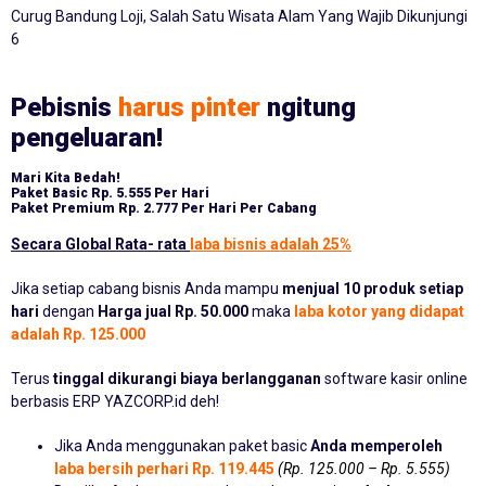
Curug Bandung Loji, Salah Satu Wisata Alam Yang Wajib Dikunjungi
6
Pebisnis
harus pinter
ngitung
pengeluaran!
Mari Kita Bedah!
Paket Basic
Rp. 5.555 Per Hari
Paket Premium
Rp. 2.777 Per Hari Per Cabang
Secara Global Rata- rata
laba bisnis adalah 25%
Jika setiap cabang bisnis Anda mampu
menjual 10 produk setiap
hari
dengan
Harga jual Rp. 50.000
maka
laba kotor yang didapat
adalah Rp. 125.000
Terus
tinggal dikurangi biaya berlangganan
software kasir online
berbasis ERP YAZCORP.id deh!
Jika Anda menggunakan paket basic
Anda memperoleh
laba bersih perhari Rp. 119.445
(Rp. 125.000 – Rp. 5.555)