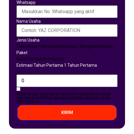
Whatsapp
Nama Usaha
Jenis Usaha
Toko Retail / Minimarket
Service / Bengkel
Restoran
Paket
Basic
Premium
Entreprise
Estimasi Tahun Pertama 1 Tahun Pertama
Rp
Saya setuju data yang saya kirim digunakan untuk
keperluan notifikasi dan komunikasi dengan pihak
YAZCORP.id
KIRIM