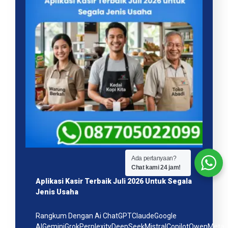
Ada pertanyaan?
Chat kami 24 jam!
Aplikasi Kasir Terbaik Juli 2026 Untuk Segala
Jenis Usaha
Rangkum Dengan Ai ChatGPTClaudeGoogle
AIGeminiGrokPerplexityDeepSeekMistralCopilotQwenMeta