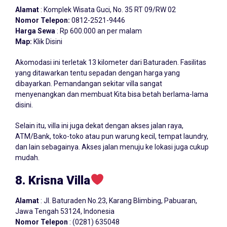
Alamat
: Komplek Wisata Guci, No. 35 RT 09/RW 02
Nomor Telepon:
0812-2521-9446
Harga Sewa
: Rp 600.000 an per malam
Map:
Klik Disini
Akomodasi ini terletak 13 kilometer dari Baturaden. Fasilitas
yang ditawarkan tentu sepadan dengan harga yang
dibayarkan. Pemandangan sekitar villa sangat
menyenangkan dan membuat Kita bisa betah berlama-lama
disini.
Selain itu, villa ini juga dekat dengan akses jalan raya,
ATM/Bank, toko-toko atau pun warung kecil, tempat laundry,
dan lain sebagainya. Akses jalan menuju ke lokasi juga cukup
mudah.
8. Krisna Villa
Alamat
: Jl. Baturaden No.23, Karang Blimbing, Pabuaran,
Jawa Tengah 53124, Indonesia
Nomor Telepon
: (0281) 635048