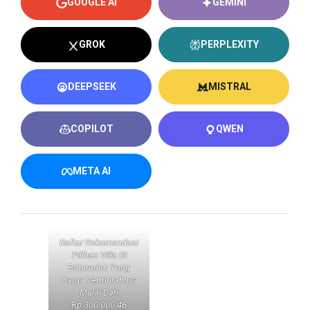
GOOGLE AI
GEMINI
GROK
PERPLEXITY
DEEPSEEK
MISTRAL
COPILOT
QWEN
META AI
Daftar Rekomendasi
Pilihan Villa Di
Baturaden Yang
Harga Termurahnya
Mulai Dari
Rp.300.000 46