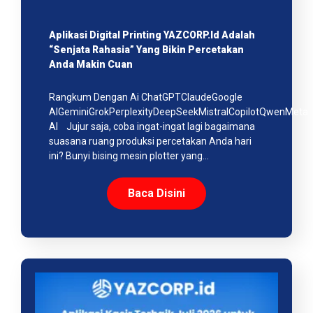
Aplikasi Digital Printing YAZCORP.id Adalah
“Senjata Rahasia” Yang Bikin Percetakan
Anda Makin Cuan
Rangkum Dengan Ai ChatGPTClaudeGoogle
AIGeminiGrokPerplexityDeepSeekMistralCopilotQwenMeta
AI Jujur saja, coba ingat-ingat lagi bagaimana
suasana ruang produksi percetakan Anda hari
ini? Bunyi bising mesin plotter yang…
Baca Disini