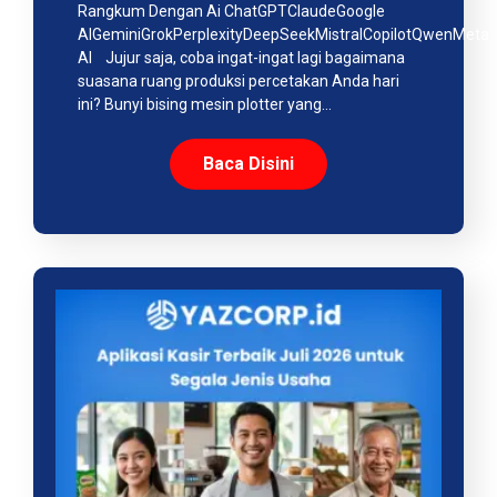
Rangkum Dengan Ai ChatGPTClaudeGoogle
AIGeminiGrokPerplexityDeepSeekMistralCopilotQwenMeta
AI Jujur saja, coba ingat-ingat lagi bagaimana
suasana ruang produksi percetakan Anda hari
ini? Bunyi bising mesin plotter yang…
Baca Disini