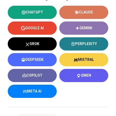
CHATGPT
CLAUDE
GOOGLE AI
GEMINI
GROK
PERPLEXITY
DEEPSEEK
MISTRAL
COPILOT
QWEN
META AI