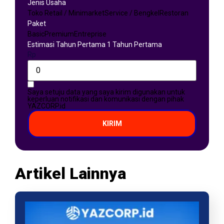
Jenis Usaha
Toko Retail / Minimarket
Service / Bengkel
Restoran
Paket
Basic
Premium
Entreprise
Estimasi Tahun Pertama 1 Tahun Pertama
Rp
Saya setuju data yang saya kirim digunakan untuk
keperluan notifikasi dan komunikasi dengan pihak
YAZCORP.id
KIRIM
Artikel Lainnya