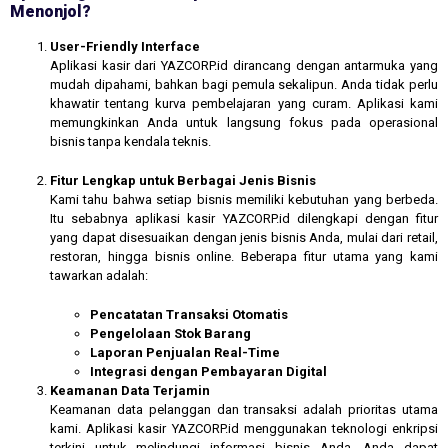
Menonjol?
User-Friendly Interface
Aplikasi kasir dari YAZCORP.id dirancang dengan antarmuka yang
mudah dipahami, bahkan bagi pemula sekalipun. Anda tidak perlu
khawatir tentang kurva pembelajaran yang curam. Aplikasi kami
memungkinkan Anda untuk langsung fokus pada operasional
bisnis tanpa kendala teknis.
Fitur Lengkap untuk Berbagai Jenis Bisnis
Kami tahu bahwa setiap bisnis memiliki kebutuhan yang berbeda.
Itu sebabnya aplikasi kasir YAZCORP.id dilengkapi dengan fitur
yang dapat disesuaikan dengan jenis bisnis Anda, mulai dari retail,
restoran, hingga bisnis online. Beberapa fitur utama yang kami
tawarkan adalah:
Pencatatan Transaksi Otomatis
Pengelolaan Stok Barang
Laporan Penjualan Real-Time
Integrasi dengan Pembayaran Digital
Keamanan Data Terjamin
Keamanan data pelanggan dan transaksi adalah prioritas utama
kami. Aplikasi kasir YAZCORP.id menggunakan teknologi enkripsi
terkini untuk melindungi informasi bisnis Anda. Anda dapat