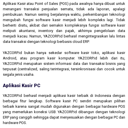
Aplikasi Kasir atau Point of Sales (POS) pada awalnya hanya dibuat untuk
menangani transaksi penjualan semata, tidak ada laporan, apalagi
pembukuan. Namun seiring berjalannya waktu, perkembangan teknologi
mengubah fungsi software kasir menjadi lebih kompleks lagi. Tidak
berhenti disitu, akibat dari semakin kompleksnya fungsi software kasir
meliputi akuntansi, inventory dan pajak, akhirnya pengelolaan data
menjadi kacau. Namun, YAZCORP.id berhasil mengintegrasikan lalu lintas
data transaksi dengan teknologi berbasis cloud ERP.
YAZCORP.id bukan hanya sekedar software kasir toko, aplikasi kasir
Android, atau program kasir komputer. YAZCORP.id lebih dari itu,
YAZCORP.id merupakan sistem informasi data dan transaksi bisnis yang
terpusat (centralized, saling terintegrasi, tersinkronisasi dan cocok untuk
segala jenis usaha.
Aplikasi Kasir PC
YAZCORP.id berhasil menjadi aplikasi kasir terbaik di Indonesia dengan
berbagai fitur lengkap. Software kasir PC sendiri merupakan pilihan
terbaik karena sangat mudah digunakan dengan berbagai hardware POS
yang memerlukan koneksi USB. YAZCORP.id dibangun dengan teknologi
ERP yang canggih sehingga dapat menyesuaikan dengan berbagai PC dan
hardware POS.