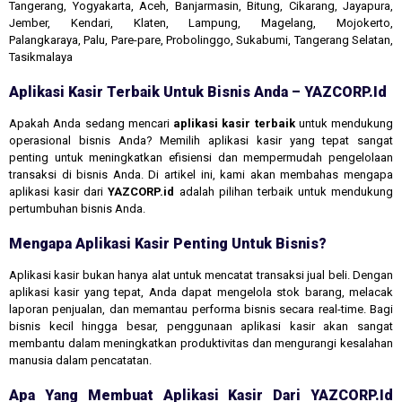
Tangerang, Yogyakarta, Aceh, Banjarmasin, Bitung, Cikarang, Jayapura,
Jember, Kendari, Klaten, Lampung, Magelang, Mojokerto,
Palangkaraya, Palu, Pare-pare, Probolinggo, Sukabumi, Tangerang Selatan,
Tasikmalaya
Aplikasi Kasir Terbaik Untuk Bisnis Anda – YAZCORP.id
Apakah Anda sedang mencari
aplikasi kasir terbaik
untuk mendukung
operasional bisnis Anda? Memilih aplikasi kasir yang tepat sangat
penting untuk meningkatkan efisiensi dan mempermudah pengelolaan
transaksi di bisnis Anda. Di artikel ini, kami akan membahas mengapa
aplikasi kasir dari
YAZCORP.id
adalah pilihan terbaik untuk mendukung
pertumbuhan bisnis Anda.
Mengapa Aplikasi Kasir Penting Untuk Bisnis?
Aplikasi kasir bukan hanya alat untuk mencatat transaksi jual beli. Dengan
aplikasi kasir yang tepat, Anda dapat mengelola stok barang, melacak
laporan penjualan, dan memantau performa bisnis secara real-time. Bagi
bisnis kecil hingga besar, penggunaan aplikasi kasir akan sangat
membantu dalam meningkatkan produktivitas dan mengurangi kesalahan
manusia dalam pencatatan.
Apa Yang Membuat Aplikasi Kasir Dari YAZCORP.id