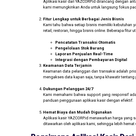
Aplikasi kasir dari YAZCORP.id dirancang dengan an
kami memungkinkan Anda untuk langsung fokus pada 
Fitur Lengkap untuk Berbagai Jenis Bisnis
Kami tahu bahwa setiap bisnis memiliki kebutuhan ya
retail, restoran, hingga bisnis online. Beberapa fitur
Pencatatan Transaksi Otomatis
Pengelolaan Stok Barang
Laporan Penjualan Real-Time
Integrasi dengan Pembayaran Digital
Keamanan Data Terjamin
Keamanan data pelanggan dan transaksi adalah prior
mengakses data kapan saja, tanpa khawatir tentang
Dukungan Pelanggan 24/7
Kami memahami bahwa support yang responsif ada
panduan penggunaan aplikasi kasir dengan efektif.
Hemat Biaya dan Mudah Digunakan
Aplikasi kasir YAZCORP.id menawarkan harga yang san
ditawarkan oleh aplikasi kami, sehingga lebih hemat 