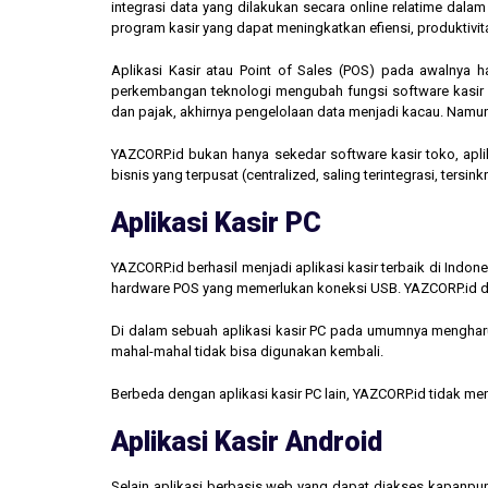
integrasi data yang dilakukan secara online relatime dal
program kasir yang dapat meningkatkan efiensi, produktivit
Aplikasi Kasir atau Point of Sales (POS) pada awalnya 
perkembangan teknologi mengubah fungsi software kasir men
dan pajak, akhirnya pengelolaan data menjadi kacau. Namun,
YAZCORP.id bukan hanya sekedar software kasir toko, aplik
bisnis yang terpusat (centralized, saling terintegrasi, tersi
Aplikasi Kasir PC
YAZCORP.id berhasil menjadi aplikasi kasir terbaik di Indo
hardware POS yang memerlukan koneksi USB. YAZCORP.id d
Di dalam sebuah aplikasi kasir PC pada umumnya mengharus
mahal-mahal tidak bisa digunakan kembali.
Berbeda dengan aplikasi kasir PC lain, YAZCORP.id tidak 
Aplikasi Kasir Android
Selain aplikasi berbasis web yang dapat diakses kapanpu