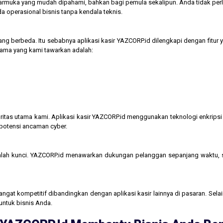
tarmuka yang mudah dipahami, bahkan bagi pemula sekalipun. Anda tidak perl
operasional bisnis tanpa kendala teknis.
ng berbeda. Itu sebabnya aplikasi kasir YAZCORP.id dilengkapi dengan fitur 
 utama yang kami tawarkan adalah:
itas utama kami. Aplikasi kasir YAZCORP.id menggunakan teknologi enkripsi 
 potensi ancaman cyber.
lah kunci. YAZCORP.id menawarkan dukungan pelanggan sepanjang waktu,
gat kompetitif dibandingkan dengan aplikasi kasir lainnya di pasaran. Selain
untuk bisnis Anda.