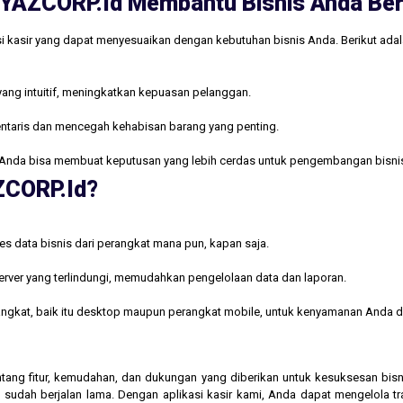
ri YAZCORP.id Membantu Bisnis Anda B
i kasir yang dapat menyesuaikan dengan kebutuhan bisnis Anda. Berikut ada
yang intuitif, meningkatkan kepuasan pelanggan.
ntaris dan mencegah kehabisan barang yang penting.
Anda bisa membuat keputusan yang lebih cerdas untuk pengembangan bisni
AZCORP.id?
s data bisnis dari perangkat mana pun, kapan saja.
rver yang terlindungi, memudahkan pengelolaan data dan laporan.
rangkat, baik itu desktop maupun perangkat mobile, untuk kenyamanan Anda d
 tentang fitur, kemudahan, dan dukungan yang diberikan untuk kesuksesan b
 sudah berjalan lama. Dengan aplikasi kasir kami, Anda dapat mengelola t