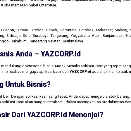
K jika memesan paket Enterprise.
r, Cilegon, Cimahi, Cirebon, Depok, Gorontalo, Lombok, Makassar, Malang
g, Sidoarjo, Solo, Surabaya, Tangerang, Yogyakarta, Aceh, Banjarmasin, Bit
linggo, Sukabumi, Tangerang Selatan, Tasikmalaya
Bisnis Anda – YAZCORP.id
 mendukung operasional bisnis Anda? Memilih aplikasi kasir yang tepat san
akan membahas mengapa aplikasi kasir dari
YAZCORP.id
adalah pilihan terbaik
g Untuk Bisnis?
jual beli. Dengan aplikasi kasir yang tepat, Anda dapat mengelola stok baran
aan aplikasi kasir akan sangat membantu dalam meningkatkan produktivitas 
sir Dari YAZCORP.id Menonjol?