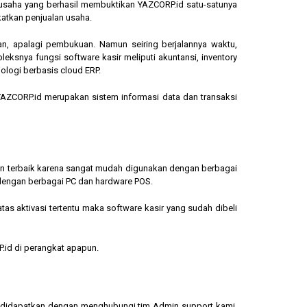
ngusaha yang berhasil membuktikan YAZCORP.id satu-satunya
katkan penjualan usaha.
an, apalagi pembukuan. Namun seiring berjalannya waktu,
eksnya fungsi software kasir meliputi akuntansi, inventory
ologi berbasis cloud ERP.
, YAZCORP.id merupakan sistem informasi data dan transaksi
lihan terbaik karena sangat mudah digunakan dengan berbagai
dengan berbagai PC dan hardware POS.
s aktivasi tertentu maka software kasir yang sudah dibeli
.id di perangkat apapun.
sa didapatkan dengan menghubungi tim Admin support kami.