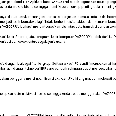
am jaringan cloud ERP. Aplikasi kasir YAZCORP.id sudah digunakan ribuan pe
as, serta inovasi bisnis sehingga memiliki peran cukup penting dalam mening
hanya dibuat untuk menangani transaksi penjualan semata, tidak ada lapor
jadi lebih kompleks lagi. Tidak berhenti disitu, akibat dari semakin kompl
 YAZCORP.id berhasil mengintegrasikan lalu lintas data transaksi dengan tekn
asi kasir Android, atau program kasir komputer. YAZCORP.id lebih dari itu
nkronisasi dan cocok untuk segala jenis usaha.
nesia dengan berbagai fitur lengkap. Software kasir PC sendiri merupakan pi
ibangun dengan teknologi ERP yang canggih sehingga dapat menyesuaikan 
kan pengguna menyimpan lisensi aktivasi. Jika hilang maupun melewati bata
menerapkan sistem aktivasi lisensi sehingga Anda bebas menggunakan YAZCORP
n dan dimanapun, YAZCORP.id juga memiliki aplikasi kasir Android yang bi