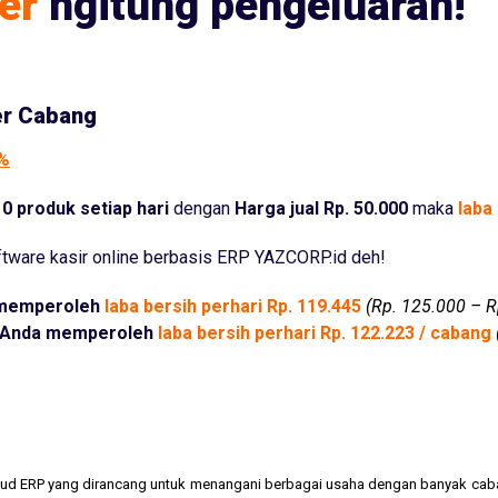
er
ngitung pengeluaran!
er Cabang
5%
0 produk setiap hari
dengan
Harga jual Rp. 50.000
maka
laba 
tware kasir online berbasis ERP YAZCORP.id deh!
memperoleh
laba bersih perhari Rp. 119.445
(Rp. 125.000 – R
Anda memperoleh
laba bersih perhari Rp. 122.223 / cabang
cloud ERP yang dirancang untuk menangani berbagai usaha dengan banyak cab