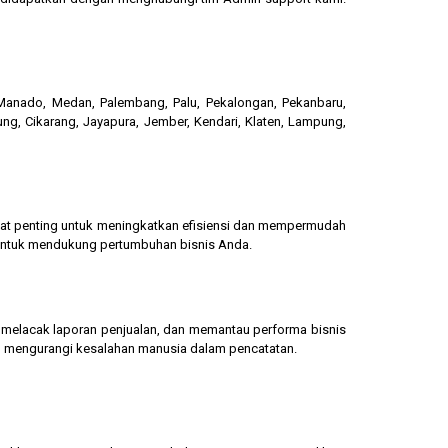
, Manado, Medan, Palembang, Palu, Pekalongan, Pekanbaru,
ung, Cikarang, Jayapura, Jember, Kendari, Klaten, Lampung,
gat penting untuk meningkatkan efisiensi dan mempermudah
 untuk mendukung pertumbuhan bisnis Anda.
g, melacak laporan penjualan, dan memantau performa bisnis
dan mengurangi kesalahan manusia dalam pencatatan.