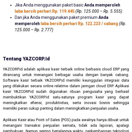
Jika Anda menggunakan paket basic
Anda memperoleh
laba bersih perhari Rp. 119.445
(Rp. 125.000 – Rp. 5.555)
Dan jika Anda menggunakan paket premium
Anda
memperoleh
laba bersih perhari Rp. 122.223 / cabang
(Rp.
125.000 – Rp. 2.777)
Tentang YAZCORP.id
YAZCORP.id adalah aplikasi kasir terbaik online berbasis cloud ERP yang
dirancang untuk menangani berbagai usaha dengan banyak cabang.
Software kasir terbaik YAZCORP.id memiliki keunggulan integrasi data
yang dilakukan secara online relatime dalam jaringan cloud ERP. Aplikasi
kasir YAZCORP.id sudah digunakan ribuan pengusaha yang berhasil
membuktikan YAZCORP.id satu-satunya program kasir yang dapat
meningkatkan efiensi, produktivitas, serta inovasi bisnis sehingga
memiliki peran cukup penting dalam meningkatkan penjualan usaha.
Aplikasi Kasir atau Point of Sales (POS) pada awalnya hanya dibuat untuk
menangani transaksi penjualan semata, tidak ada laporan, apalagi
pembukuan. Namun seiring berjalannya waktu, perkembangan teknologi