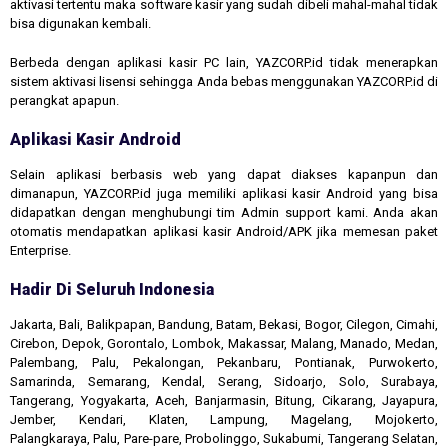
aktivasi tertentu maka software kasir yang sudah dibeli mahal-mahal tidak
bisa digunakan kembali.
Berbeda dengan aplikasi kasir PC lain, YAZCORP.id tidak menerapkan
sistem aktivasi lisensi sehingga Anda bebas menggunakan YAZCORP.id di
perangkat apapun.
Aplikasi Kasir Android
Selain aplikasi berbasis web yang dapat diakses kapanpun dan
dimanapun, YAZCORP.id juga memiliki aplikasi kasir Android yang bisa
didapatkan dengan menghubungi tim Admin support kami. Anda akan
otomatis mendapatkan aplikasi kasir Android/APK jika memesan paket
Enterprise.
Hadir Di Seluruh Indonesia
Jakarta, Bali, Balikpapan, Bandung, Batam, Bekasi, Bogor, Cilegon, Cimahi,
Cirebon, Depok, Gorontalo, Lombok, Makassar, Malang, Manado, Medan,
Palembang, Palu, Pekalongan, Pekanbaru, Pontianak, Purwokerto,
Samarinda, Semarang, Kendal, Serang, Sidoarjo, Solo, Surabaya,
Tangerang, Yogyakarta, Aceh, Banjarmasin, Bitung, Cikarang, Jayapura,
Jember, Kendari, Klaten, Lampung, Magelang, Mojokerto,
Palangkaraya, Palu, Pare-pare, Probolinggo, Sukabumi, Tangerang Selatan,