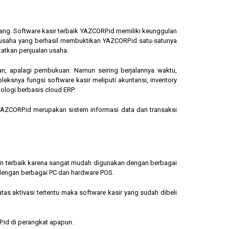
ang. Software kasir terbaik YAZCORP.id memiliki keunggulan
ngusaha yang berhasil membuktikan YAZCORP.id satu-satunya
katkan penjualan usaha.
an, apalagi pembukuan. Namun seiring berjalannya waktu,
eksnya fungsi software kasir meliputi akuntansi, inventory
ologi berbasis cloud ERP.
, YAZCORP.id merupakan sistem informasi data dan transaksi
lihan terbaik karena sangat mudah digunakan dengan berbagai
dengan berbagai PC dan hardware POS.
s aktivasi tertentu maka software kasir yang sudah dibeli
.id di perangkat apapun.