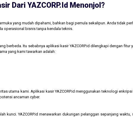
sir Dari YAZCORP.id Menonjol?
tarmuka yang mudah dipahami, bahkan bagi pemula sekalipun. Anda tidak perl
operasional bisnis tanpa kendala teknis.
ng berbeda. Itu sebabnya aplikasi kasir YAZCORP.id dilengkapi dengan fitur 
 utama yang kami tawarkan adalah:
itas utama kami. Aplikasi kasir YAZCORP.id menggunakan teknologi enkripsi 
 potensi ancaman cyber.
lah kunci. YAZCORP.id menawarkan dukungan pelanggan sepanjang waktu,