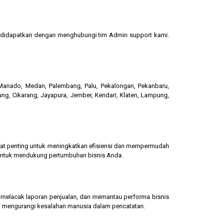
sa didapatkan dengan menghubungi tim Admin support kami.
, Manado, Medan, Palembang, Palu, Pekalongan, Pekanbaru,
ung, Cikarang, Jayapura, Jember, Kendari, Klaten, Lampung,
gat penting untuk meningkatkan efisiensi dan mempermudah
 untuk mendukung pertumbuhan bisnis Anda.
g, melacak laporan penjualan, dan memantau performa bisnis
dan mengurangi kesalahan manusia dalam pencatatan.