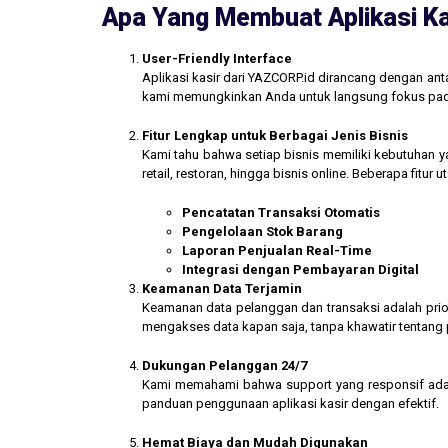
Apa Yang Membuat Aplikasi Ka
User-Friendly Interface
Aplikasi kasir dari YAZCORP.id dirancang dengan an
kami memungkinkan Anda untuk langsung fokus pada 
Fitur Lengkap untuk Berbagai Jenis Bisnis
Kami tahu bahwa setiap bisnis memiliki kebutuhan ya
retail, restoran, hingga bisnis online. Beberapa fitur
Pencatatan Transaksi Otomatis
Pengelolaan Stok Barang
Laporan Penjualan Real-Time
Integrasi dengan Pembayaran Digital
Keamanan Data Terjamin
Keamanan data pelanggan dan transaksi adalah prior
mengakses data kapan saja, tanpa khawatir tentang
Dukungan Pelanggan 24/7
Kami memahami bahwa support yang responsif ada
panduan penggunaan aplikasi kasir dengan efektif.
Hemat Biaya dan Mudah Digunakan