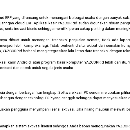
cloud ERP yang dirancang untuk menangani berbagai usaha dengan banyak cab
am jaringan cloud ERP. Aplikasi kasir YAZCORP.id sudah digunakan ribuan pe
as, serta inovasi bisnis sehingga memiliki peran cukup penting dalam mening
hanya dibuat untuk menangani transaksi penjualan semata, tidak ada lapor
jadi lebih kompleks lagi. Tidak berhenti disitu, akibat dari semakin kompl
 YAZCORP.id berhasil mengintegrasikan lalu lintas data transaksi dengan tekn
asi kasir Android, atau program kasir komputer. YAZCORP.id lebih dari itu
nkronisasi dan cocok untuk segala jenis usaha.
nesia dengan berbagai fitur lengkap. Software kasir PC sendiri merupakan pi
ibangun dengan teknologi ERP yang canggih sehingga dapat menyesuaikan 
kan pengguna menyimpan lisensi aktivasi. Jika hilang maupun melewati bata
menerapkan sistem aktivasi lisensi sehingga Anda bebas menggunakan YAZCORP