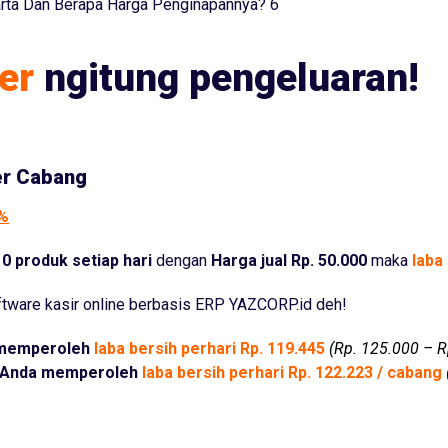
arta Dan Berapa Harga Penginapannya? 6
er
ngitung pengeluaran!
er Cabang
5%
0 produk setiap hari
dengan
Harga jual Rp. 50.000
maka
laba 
tware kasir online berbasis ERP YAZCORP.id deh!
memperoleh
laba bersih perhari Rp. 119.445
(Rp. 125.000 – R
Anda memperoleh
laba bersih perhari Rp. 122.223 / cabang