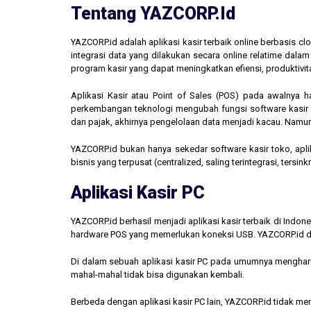
Tentang YAZCORP.id
YAZCORP.id adalah aplikasi kasir terbaik online berbasis 
integrasi data yang dilakukan secara online relatime dal
program kasir yang dapat meningkatkan efiensi, produktivit
Aplikasi Kasir atau Point of Sales (POS) pada awalnya 
perkembangan teknologi mengubah fungsi software kasir men
dan pajak, akhirnya pengelolaan data menjadi kacau. Namun,
YAZCORP.id bukan hanya sekedar software kasir toko, aplik
bisnis yang terpusat (centralized, saling terintegrasi, tersi
Aplikasi Kasir PC
YAZCORP.id berhasil menjadi aplikasi kasir terbaik di Indo
hardware POS yang memerlukan koneksi USB. YAZCORP.id d
Di dalam sebuah aplikasi kasir PC pada umumnya mengharus
mahal-mahal tidak bisa digunakan kembali.
Berbeda dengan aplikasi kasir PC lain, YAZCORP.id tidak 