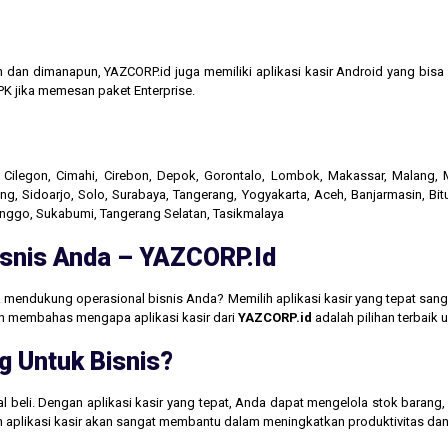
n dan dimanapun, YAZCORP.id juga memiliki aplikasi kasir Android yang bi
K jika memesan paket Enterprise.
r, Cilegon, Cimahi, Cirebon, Depok, Gorontalo, Lombok, Makassar, Malang
g, Sidoarjo, Solo, Surabaya, Tangerang, Yogyakarta, Aceh, Banjarmasin, Bit
linggo, Sukabumi, Tangerang Selatan, Tasikmalaya
Bisnis Anda – YAZCORP.id
 mendukung operasional bisnis Anda? Memilih aplikasi kasir yang tepat san
akan membahas mengapa aplikasi kasir dari
YAZCORP.id
adalah pilihan terbaik
g Untuk Bisnis?
jual beli. Dengan aplikasi kasir yang tepat, Anda dapat mengelola stok baran
aan aplikasi kasir akan sangat membantu dalam meningkatkan produktivitas 