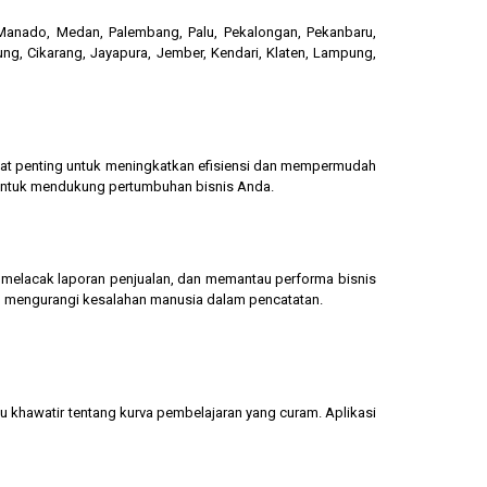
, Manado, Medan, Palembang, Palu, Pekalongan, Pekanbaru,
ung, Cikarang, Jayapura, Jember, Kendari, Klaten, Lampung,
gat penting untuk meningkatkan efisiensi dan mempermudah
 untuk mendukung pertumbuhan bisnis Anda.
g, melacak laporan penjualan, dan memantau performa bisnis
dan mengurangi kesalahan manusia dalam pencatatan.
u khawatir tentang kurva pembelajaran yang curam. Aplikasi