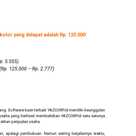
kotor yang didapat adalah Rp. 125.000
p. 5.555)
(Rp. 125.000 – Rp. 2.777)
ang. Software kasir terbaik YAZCORP.id memiliki keunggulan
ngusaha yang berhasil membuktikan YAZCORP.id satu-satunya
katkan penjualan usaha.
an, apalagi pembukuan. Namun seiring berjalannya waktu,