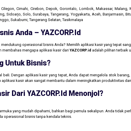
r, Cilegon, Cimahi, Cirebon, Depok, Gorontalo, Lombok, Makassar, Malang
g, Sidoarjo, Solo, Surabaya, Tangerang, Yogyakarta, Aceh, Banjarmasin, Bit
linggo, Sukabumi, Tangerang Selatan, Tasikmalaya
Bisnis Anda – YAZCORP.id
 mendukung operasional bisnis Anda? Memilih aplikasi kasir yang tepat san
akan membahas mengapa aplikasi kasir dari
YAZCORP.id
adalah pilihan terbaik
g Untuk Bisnis?
jual beli. Dengan aplikasi kasir yang tepat, Anda dapat mengelola stok baran
aan aplikasi kasir akan sangat membantu dalam meningkatkan produktivitas 
sir Dari YAZCORP.id Menonjol?
tarmuka yang mudah dipahami, bahkan bagi pemula sekalipun. Anda tidak perl
operasional bisnis tanpa kendala teknis.