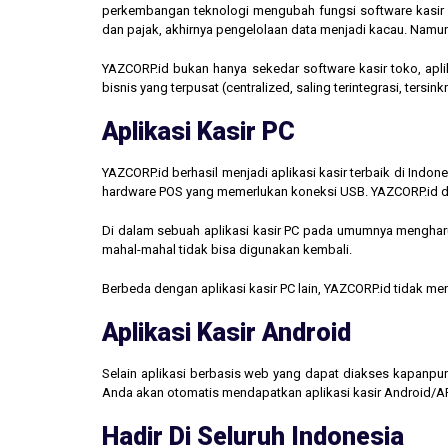
perkembangan teknologi mengubah fungsi software kasir men
dan pajak, akhirnya pengelolaan data menjadi kacau. Namun,
YAZCORP.id bukan hanya sekedar software kasir toko, aplik
bisnis yang terpusat (centralized, saling terintegrasi, tersi
Aplikasi Kasir PC
YAZCORP.id berhasil menjadi aplikasi kasir terbaik di Indo
hardware POS yang memerlukan koneksi USB. YAZCORP.id d
Di dalam sebuah aplikasi kasir PC pada umumnya mengharus
mahal-mahal tidak bisa digunakan kembali.
Berbeda dengan aplikasi kasir PC lain, YAZCORP.id tidak 
Aplikasi Kasir Android
Selain aplikasi berbasis web yang dapat diakses kapanpu
Anda akan otomatis mendapatkan aplikasi kasir Android/AP
Hadir Di Seluruh Indonesia