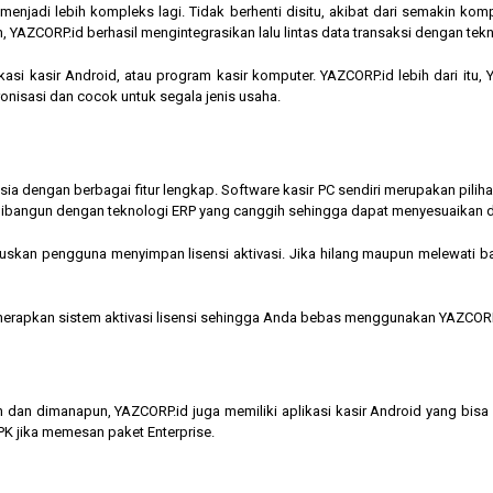
jadi lebih kompleks lagi. Tidak berhenti disitu, akibat dari semakin kompl
 YAZCORP.id berhasil mengintegrasikan lalu lintas data transaksi dengan tekn
asi kasir Android, atau program kasir komputer. YAZCORP.id lebih dari itu
nkronisasi dan cocok untuk segala jenis usaha.
nesia dengan berbagai fitur lengkap. Software kasir PC sendiri merupakan pi
ibangun dengan teknologi ERP yang canggih sehingga dapat menyesuaikan 
kan pengguna menyimpan lisensi aktivasi. Jika hilang maupun melewati bata
menerapkan sistem aktivasi lisensi sehingga Anda bebas menggunakan YAZCORP
n dan dimanapun, YAZCORP.id juga memiliki aplikasi kasir Android yang bi
K jika memesan paket Enterprise.