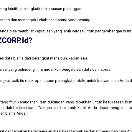
yang intuitif, meningkatkan kepuasan pelanggan.
ntaris dan mencegah kehabisan barang yang penting.
Anda bisa membuat keputusan yang lebih cerdas untuk pengembangan bisni
AZCORP.id?
s data bisnis dari perangkat mana pun, kapan saja.
rver yang terlindungi, memudahkan pengelolaan data dan laporan.
rangkat, baik itu desktop maupun perangkat mobile, untuk kenyamanan Anda d
 tentang fitur, kemudahan, dan dukungan yang diberikan untuk kesuksesan b
 sudah berjalan lama. Dengan aplikasi kasir kami, Anda dapat mengelola t
an bisnis Anda.
njut dan temukan bagaimana aplikasi kasir terbaik ini dapat mengubah cara A