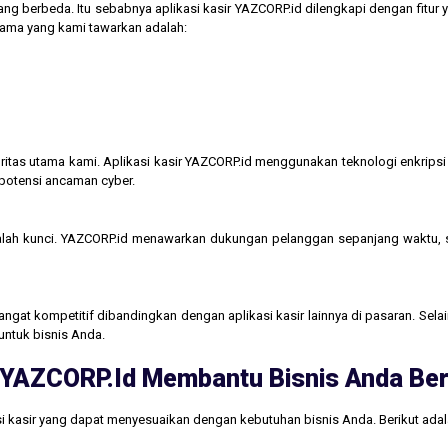
ng berbeda. Itu sebabnya aplikasi kasir YAZCORP.id dilengkapi dengan fitur 
 utama yang kami tawarkan adalah:
itas utama kami. Aplikasi kasir YAZCORP.id menggunakan teknologi enkripsi 
 potensi ancaman cyber.
lah kunci. YAZCORP.id menawarkan dukungan pelanggan sepanjang waktu,
gat kompetitif dibandingkan dengan aplikasi kasir lainnya di pasaran. Selain
untuk bisnis Anda.
ri YAZCORP.id Membantu Bisnis Anda B
i kasir yang dapat menyesuaikan dengan kebutuhan bisnis Anda. Berikut ada