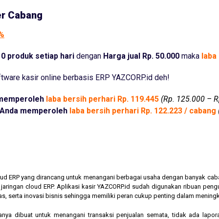
er Cabang
5%
0 produk setiap hari
dengan
Harga jual Rp. 50.000
maka
laba 
tware kasir online berbasis ERP YAZCORP.id deh!
memperoleh
laba bersih perhari Rp. 119.445
(Rp. 125.000 – R
Anda memperoleh
laba bersih perhari Rp. 122.223 / cabang
cloud ERP yang dirancang untuk menangani berbagai usaha dengan banyak cab
am jaringan cloud ERP. Aplikasi kasir YAZCORP.id sudah digunakan ribuan pe
as, serta inovasi bisnis sehingga memiliki peran cukup penting dalam mening
hanya dibuat untuk menangani transaksi penjualan semata, tidak ada lapor