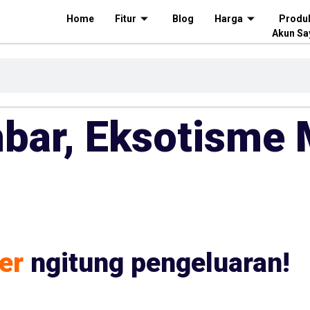
Home
Fitur
Blog
Harga
Produ
Akun Sa
ar, Eksotisme 
er
ngitung pengeluaran!