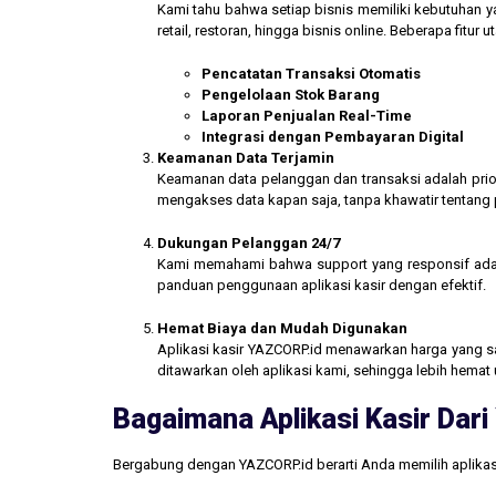
Kami tahu bahwa setiap bisnis memiliki kebutuhan ya
retail, restoran, hingga bisnis online. Beberapa fitur
Pencatatan Transaksi Otomatis
Pengelolaan Stok Barang
Laporan Penjualan Real-Time
Integrasi dengan Pembayaran Digital
Keamanan Data Terjamin
Keamanan data pelanggan dan transaksi adalah prior
mengakses data kapan saja, tanpa khawatir tentang
Dukungan Pelanggan 24/7
Kami memahami bahwa support yang responsif ada
panduan penggunaan aplikasi kasir dengan efektif.
Hemat Biaya dan Mudah Digunakan
Aplikasi kasir YAZCORP.id menawarkan harga yang san
ditawarkan oleh aplikasi kami, sehingga lebih hemat 
Bagaimana Aplikasi Kasir Da
Bergabung dengan YAZCORP.id berarti Anda memilih aplikas