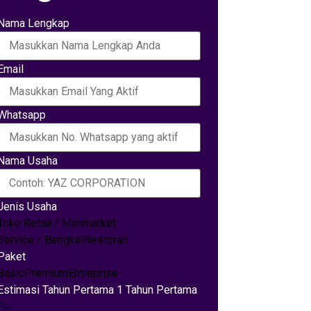
Nama Lengkap
Email
Whatsapp
Nama Usaha
Jenis Usaha
Toko Retail / Minimarket
Service / Bengkel
Restoran
Paket
Basic
Premium
Entreprise
Estimasi Tahun Pertama 1 Tahun Pertama
Rp