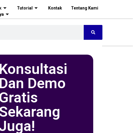
k
Tutorial
Kontak
Tentang Kami
ya
Konsultasi
Dan Demo
Gratis
Sekarang
Juga!