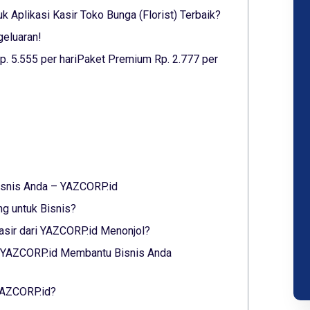
 Aplikasi Kasir Toko Bunga (Florist) Terbaik?
geluaran!
p. 5.555 per hariPaket Premium Rp. 2.777 per
Bisnis Anda – YAZCORP.id
ng untuk Bisnis?
sir dari YAZCORP.id Menonjol?
ri YAZCORP.id Membantu Bisnis Anda
 YAZCORP.id?