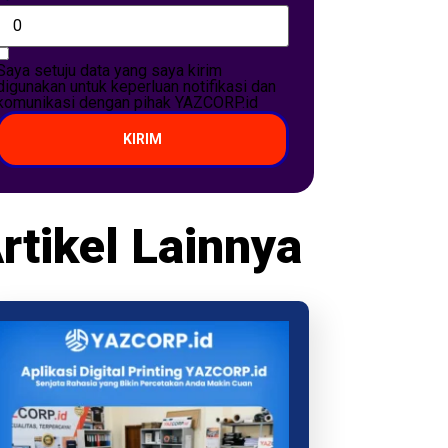
Saya setuju data yang saya kirim
digunakan untuk keperluan notifikasi dan
komunikasi dengan pihak YAZCORP.id
KIRIM
rtikel Lainnya