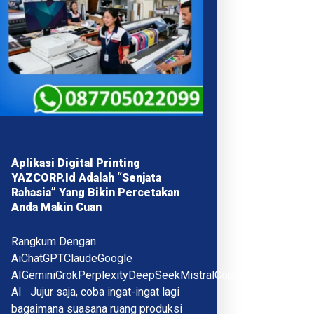
Aplikasi Digital Printing
YAZCORP.id Adalah “Senjata
Rahasia” Yang Bikin Percetakan
Anda Makin Cuan
Rangkum Dengan
AiChatGPTClaudeGoogle
AIGeminiGrokPerplexityDeepSeekMistralCopilotQwenMeta
AI Jujur saja, coba ingat-ingat lagi
bagaimana suasana ruang produksi