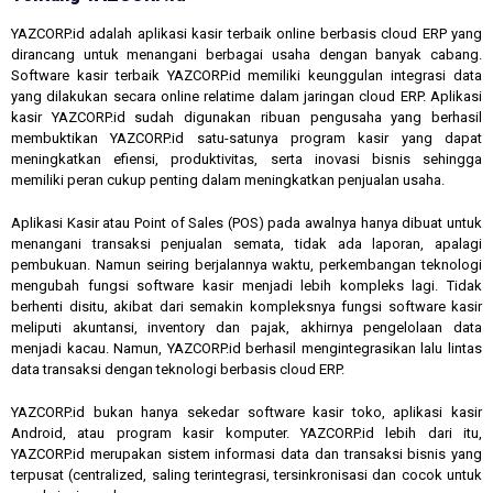
YAZCORP.id adalah aplikasi kasir terbaik online berbasis cloud ERP yang
dirancang untuk menangani berbagai usaha dengan banyak cabang.
Software kasir terbaik YAZCORP.id memiliki keunggulan integrasi data
yang dilakukan secara online relatime dalam jaringan cloud ERP. Aplikasi
kasir YAZCORP.id sudah digunakan ribuan pengusaha yang berhasil
membuktikan YAZCORP.id satu-satunya program kasir yang dapat
meningkatkan efiensi, produktivitas, serta inovasi bisnis sehingga
memiliki peran cukup penting dalam meningkatkan penjualan usaha.
Aplikasi Kasir atau Point of Sales (POS) pada awalnya hanya dibuat untuk
menangani transaksi penjualan semata, tidak ada laporan, apalagi
pembukuan. Namun seiring berjalannya waktu, perkembangan teknologi
mengubah fungsi software kasir menjadi lebih kompleks lagi. Tidak
berhenti disitu, akibat dari semakin kompleksnya fungsi software kasir
meliputi akuntansi, inventory dan pajak, akhirnya pengelolaan data
menjadi kacau. Namun, YAZCORP.id berhasil mengintegrasikan lalu lintas
data transaksi dengan teknologi berbasis cloud ERP.
YAZCORP.id bukan hanya sekedar software kasir toko, aplikasi kasir
Android, atau program kasir komputer. YAZCORP.id lebih dari itu,
YAZCORP.id merupakan sistem informasi data dan transaksi bisnis yang
terpusat (centralized, saling terintegrasi, tersinkronisasi dan cocok untuk