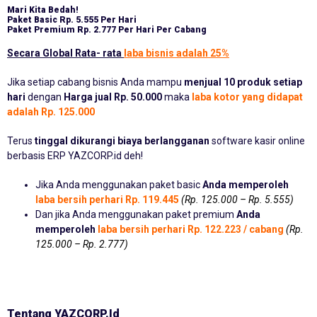
Mari Kita Bedah!
Paket Basic
Rp. 5.555 Per Hari
Paket Premium
Rp. 2.777 Per Hari Per Cabang
Secara Global Rata- rata
laba bisnis adalah 25%
Jika setiap cabang bisnis Anda mampu
menjual 10 produk setiap
hari
dengan
Harga jual Rp. 50.000
maka
laba kotor yang didapat
adalah Rp. 125.000
Terus
tinggal dikurangi biaya berlangganan
software kasir online
berbasis ERP YAZCORP.id deh!
Jika Anda menggunakan paket basic
Anda memperoleh
laba bersih perhari Rp. 119.445
(Rp. 125.000 – Rp. 5.555)
Dan jika Anda menggunakan paket premium
Anda
memperoleh
laba bersih perhari Rp. 122.223 / cabang
(Rp.
125.000 – Rp. 2.777)
Tentang YAZCORP.id