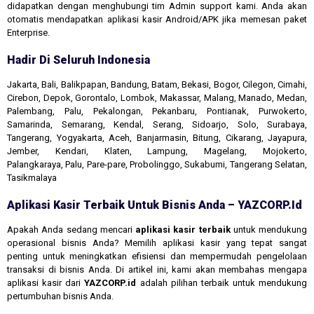
didapatkan dengan menghubungi tim Admin support kami. Anda akan
otomatis mendapatkan aplikasi kasir Android/APK jika memesan paket
Enterprise.
Hadir Di Seluruh Indonesia
Jakarta, Bali, Balikpapan, Bandung, Batam, Bekasi, Bogor, Cilegon, Cimahi,
Cirebon, Depok, Gorontalo, Lombok, Makassar, Malang, Manado, Medan,
Palembang, Palu, Pekalongan, Pekanbaru, Pontianak, Purwokerto,
Samarinda, Semarang, Kendal, Serang, Sidoarjo, Solo, Surabaya,
Tangerang, Yogyakarta, Aceh, Banjarmasin, Bitung, Cikarang, Jayapura,
Jember, Kendari, Klaten, Lampung, Magelang, Mojokerto,
Palangkaraya, Palu, Pare-pare, Probolinggo, Sukabumi, Tangerang Selatan,
Tasikmalaya
Aplikasi Kasir Terbaik Untuk Bisnis Anda – YAZCORP.id
Apakah Anda sedang mencari
aplikasi kasir terbaik
untuk mendukung
operasional bisnis Anda? Memilih aplikasi kasir yang tepat sangat
penting untuk meningkatkan efisiensi dan mempermudah pengelolaan
transaksi di bisnis Anda. Di artikel ini, kami akan membahas mengapa
aplikasi kasir dari
YAZCORP.id
adalah pilihan terbaik untuk mendukung
pertumbuhan bisnis Anda.