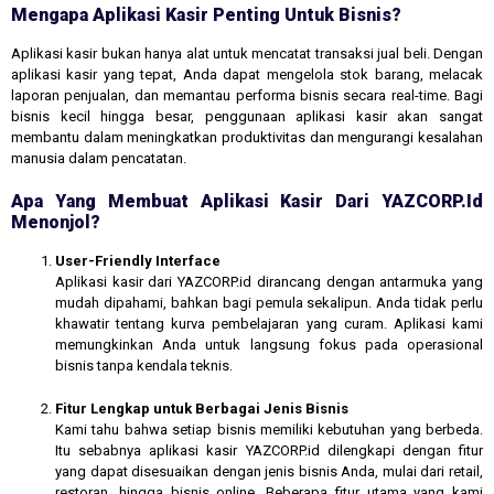
Mengapa Aplikasi Kasir Penting Untuk Bisnis?
Aplikasi kasir bukan hanya alat untuk mencatat transaksi jual beli. Dengan
aplikasi kasir yang tepat, Anda dapat mengelola stok barang, melacak
laporan penjualan, dan memantau performa bisnis secara real-time. Bagi
bisnis kecil hingga besar, penggunaan aplikasi kasir akan sangat
membantu dalam meningkatkan produktivitas dan mengurangi kesalahan
manusia dalam pencatatan.
Apa Yang Membuat Aplikasi Kasir Dari YAZCORP.id
Menonjol?
User-Friendly Interface
Aplikasi kasir dari YAZCORP.id dirancang dengan antarmuka yang
mudah dipahami, bahkan bagi pemula sekalipun. Anda tidak perlu
khawatir tentang kurva pembelajaran yang curam. Aplikasi kami
memungkinkan Anda untuk langsung fokus pada operasional
bisnis tanpa kendala teknis.
Fitur Lengkap untuk Berbagai Jenis Bisnis
Kami tahu bahwa setiap bisnis memiliki kebutuhan yang berbeda.
Itu sebabnya aplikasi kasir YAZCORP.id dilengkapi dengan fitur
yang dapat disesuaikan dengan jenis bisnis Anda, mulai dari retail,
restoran, hingga bisnis online. Beberapa fitur utama yang kami