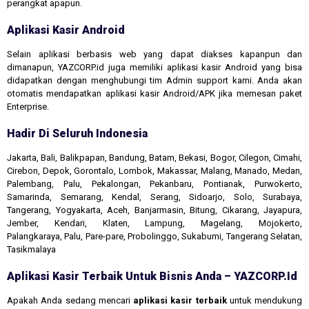
perangkat apapun.
Aplikasi Kasir Android
Selain aplikasi berbasis web yang dapat diakses kapanpun dan
dimanapun, YAZCORP.id juga memiliki aplikasi kasir Android yang bisa
didapatkan dengan menghubungi tim Admin support kami. Anda akan
otomatis mendapatkan aplikasi kasir Android/APK jika memesan paket
Enterprise.
Hadir Di Seluruh Indonesia
Jakarta, Bali, Balikpapan, Bandung, Batam, Bekasi, Bogor, Cilegon, Cimahi,
Cirebon, Depok, Gorontalo, Lombok, Makassar, Malang, Manado, Medan,
Palembang, Palu, Pekalongan, Pekanbaru, Pontianak, Purwokerto,
Samarinda, Semarang, Kendal, Serang, Sidoarjo, Solo, Surabaya,
Tangerang, Yogyakarta, Aceh, Banjarmasin, Bitung, Cikarang, Jayapura,
Jember, Kendari, Klaten, Lampung, Magelang, Mojokerto,
Palangkaraya, Palu, Pare-pare, Probolinggo, Sukabumi, Tangerang Selatan,
Tasikmalaya
Aplikasi Kasir Terbaik Untuk Bisnis Anda – YAZCORP.id
Apakah Anda sedang mencari
aplikasi kasir terbaik
untuk mendukung