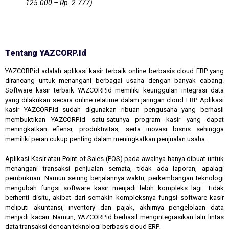
125.000 – Rp. 2.777)
Tentang YAZCORP.id
YAZCORP.id adalah aplikasi kasir terbaik online berbasis cloud ERP yang
dirancang untuk menangani berbagai usaha dengan banyak cabang.
Software kasir terbaik YAZCORP.id memiliki keunggulan integrasi data
yang dilakukan secara online relatime dalam jaringan cloud ERP. Aplikasi
kasir YAZCORP.id sudah digunakan ribuan pengusaha yang berhasil
membuktikan YAZCORP.id satu-satunya program kasir yang dapat
meningkatkan efiensi, produktivitas, serta inovasi bisnis sehingga
memiliki peran cukup penting dalam meningkatkan penjualan usaha.
Aplikasi Kasir atau Point of Sales (POS) pada awalnya hanya dibuat untuk
menangani transaksi penjualan semata, tidak ada laporan, apalagi
pembukuan. Namun seiring berjalannya waktu, perkembangan teknologi
mengubah fungsi software kasir menjadi lebih kompleks lagi. Tidak
berhenti disitu, akibat dari semakin kompleksnya fungsi software kasir
meliputi akuntansi, inventory dan pajak, akhirnya pengelolaan data
menjadi kacau. Namun, YAZCORP.id berhasil mengintegrasikan lalu lintas
data transaksi dengan teknologi berbasis cloud ERP.