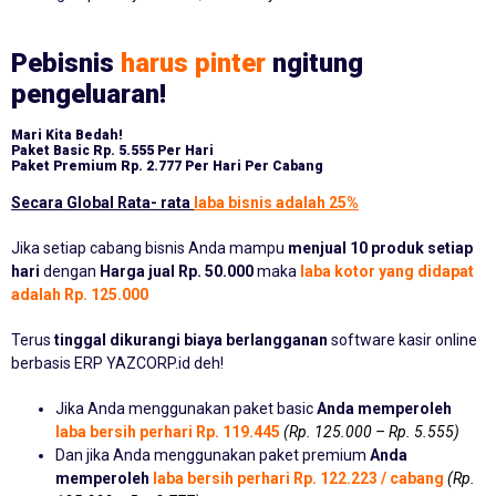
Pebisnis
harus pinter
ngitung
pengeluaran!
Mari Kita Bedah!
Paket Basic
Rp. 5.555 Per Hari
Paket Premium
Rp. 2.777 Per Hari Per Cabang
Secara Global Rata- rata
laba bisnis adalah 25%
Jika setiap cabang bisnis Anda mampu
menjual 10 produk setiap
hari
dengan
Harga jual Rp. 50.000
maka
laba kotor yang didapat
adalah Rp. 125.000
Terus
tinggal dikurangi biaya berlangganan
software kasir online
berbasis ERP YAZCORP.id deh!
Jika Anda menggunakan paket basic
Anda memperoleh
laba bersih perhari Rp. 119.445
(Rp. 125.000 – Rp. 5.555)
Dan jika Anda menggunakan paket premium
Anda
memperoleh
laba bersih perhari Rp. 122.223 / cabang
(Rp.