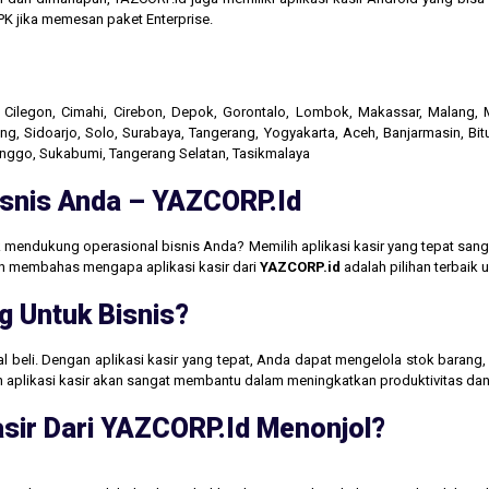
K jika memesan paket Enterprise.
r, Cilegon, Cimahi, Cirebon, Depok, Gorontalo, Lombok, Makassar, Malang
g, Sidoarjo, Solo, Surabaya, Tangerang, Yogyakarta, Aceh, Banjarmasin, Bit
linggo, Sukabumi, Tangerang Selatan, Tasikmalaya
Bisnis Anda – YAZCORP.id
 mendukung operasional bisnis Anda? Memilih aplikasi kasir yang tepat san
akan membahas mengapa aplikasi kasir dari
YAZCORP.id
adalah pilihan terbaik
g Untuk Bisnis?
jual beli. Dengan aplikasi kasir yang tepat, Anda dapat mengelola stok baran
aan aplikasi kasir akan sangat membantu dalam meningkatkan produktivitas 
sir Dari YAZCORP.id Menonjol?