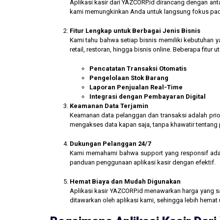
Aplikasi kasir dari YAZCORP.id dirancang dengan an
kami memungkinkan Anda untuk langsung fokus pada 
Fitur Lengkap untuk Berbagai Jenis Bisnis
Kami tahu bahwa setiap bisnis memiliki kebutuhan ya
retail, restoran, hingga bisnis online. Beberapa fitur
Pencatatan Transaksi Otomatis
Pengelolaan Stok Barang
Laporan Penjualan Real-Time
Integrasi dengan Pembayaran Digital
Keamanan Data Terjamin
Keamanan data pelanggan dan transaksi adalah prior
mengakses data kapan saja, tanpa khawatir tentang
Dukungan Pelanggan 24/7
Kami memahami bahwa support yang responsif ada
panduan penggunaan aplikasi kasir dengan efektif.
Hemat Biaya dan Mudah Digunakan
Aplikasi kasir YAZCORP.id menawarkan harga yang san
ditawarkan oleh aplikasi kami, sehingga lebih hemat 