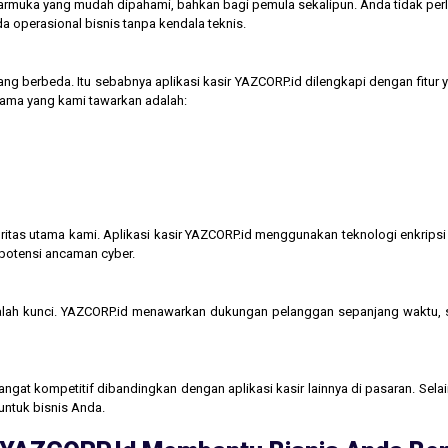
tarmuka yang mudah dipahami, bahkan bagi pemula sekalipun. Anda tidak perl
operasional bisnis tanpa kendala teknis.
ng berbeda. Itu sebabnya aplikasi kasir YAZCORP.id dilengkapi dengan fitur 
 utama yang kami tawarkan adalah:
itas utama kami. Aplikasi kasir YAZCORP.id menggunakan teknologi enkripsi 
 potensi ancaman cyber.
lah kunci. YAZCORP.id menawarkan dukungan pelanggan sepanjang waktu,
gat kompetitif dibandingkan dengan aplikasi kasir lainnya di pasaran. Selain
untuk bisnis Anda.