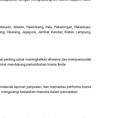
, Manado, Medan, Palembang, Palu, Pekalongan, Pekanbaru,
ung, Cikarang, Jayapura, Jember, Kendari, Klaten, Lampung,
gat penting untuk meningkatkan efisiensi dan mempermudah
 untuk mendukung pertumbuhan bisnis Anda.
g, melacak laporan penjualan, dan memantau performa bisnis
dan mengurangi kesalahan manusia dalam pencatatan.