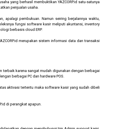
ngusaha yang berhasil membuktikan YAZCORP.id satu-satunya
katkan penjualan usaha.
an, apalagi pembukuan. Namun seiring berjalannya waktu,
eksnya fungsi software kasir meliputi akuntansi, inventory
ologi berbasis cloud ERP.
, YAZCORP.id merupakan sistem informasi data dan transaksi
lihan terbaik karena sangat mudah digunakan dengan berbagai
dengan berbagai PC dan hardware POS.
s aktivasi tertentu maka software kasir yang sudah dibeli
.id di perangkat apapun.
sa didapatkan dengan menghubungi tim Admin support kami.