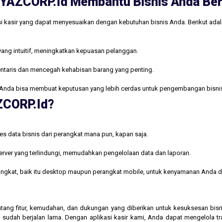
ri YAZCORP.id Membantu Bisnis Anda B
i kasir yang dapat menyesuaikan dengan kebutuhan bisnis Anda. Berikut ada
yang intuitif, meningkatkan kepuasan pelanggan.
ntaris dan mencegah kehabisan barang yang penting.
Anda bisa membuat keputusan yang lebih cerdas untuk pengembangan bisni
AZCORP.id?
s data bisnis dari perangkat mana pun, kapan saja.
rver yang terlindungi, memudahkan pengelolaan data dan laporan.
rangkat, baik itu desktop maupun perangkat mobile, untuk kenyamanan Anda d
 tentang fitur, kemudahan, dan dukungan yang diberikan untuk kesuksesan b
 sudah berjalan lama. Dengan aplikasi kasir kami, Anda dapat mengelola t