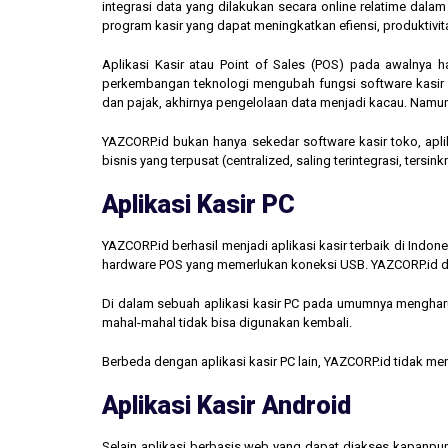
integrasi data yang dilakukan secara online relatime dal
program kasir yang dapat meningkatkan efiensi, produktivit
Aplikasi Kasir atau Point of Sales (POS) pada awalnya 
perkembangan teknologi mengubah fungsi software kasir men
dan pajak, akhirnya pengelolaan data menjadi kacau. Namun,
YAZCORP.id bukan hanya sekedar software kasir toko, aplik
bisnis yang terpusat (centralized, saling terintegrasi, tersi
Aplikasi Kasir PC
YAZCORP.id berhasil menjadi aplikasi kasir terbaik di Indo
hardware POS yang memerlukan koneksi USB. YAZCORP.id d
Di dalam sebuah aplikasi kasir PC pada umumnya mengharus
mahal-mahal tidak bisa digunakan kembali.
Berbeda dengan aplikasi kasir PC lain, YAZCORP.id tidak 
Aplikasi Kasir Android
Selain aplikasi berbasis web yang dapat diakses kapanpu