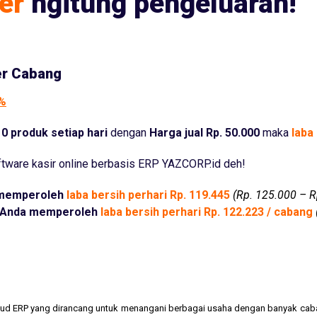
er
ngitung pengeluaran!
er Cabang
5%
0 produk setiap hari
dengan
Harga jual Rp. 50.000
maka
laba 
tware kasir online berbasis ERP YAZCORP.id deh!
memperoleh
laba bersih perhari Rp. 119.445
(Rp. 125.000 – R
Anda memperoleh
laba bersih perhari Rp. 122.223 / cabang
cloud ERP yang dirancang untuk menangani berbagai usaha dengan banyak cab