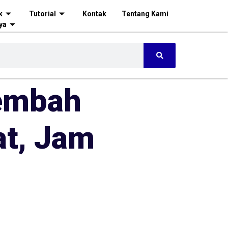
k
Tutorial
Kontak
Tentang Kami
ya
Lembah
at, Jam