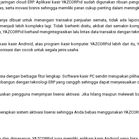
am jaringan cloud ERP. Aplikasi kasir YAZCORP.id sudah digunakan ribuan pe
as, serta inovasi bisnis sehingga memiliki peran cukup penting dalam mening
hanya dibuat untuk menangani transaksi penjualan semata, tidak ada lapor
jadi lebih kompleks lagi. Tidak berhenti disitu, akibat dari semakin kompl
 YAZCORP.id berhasil mengintegrasikan lalu lintas data transaksi dengan tekn
asi kasir Android, atau program kasir komputer. YAZCORP.id lebih dari itu
nkronisasi dan cocok untuk segala jenis usaha.
nesia dengan berbagai fitur lengkap. Software kasir PC sendiri merupakan pi
ibangun dengan teknologi ERP yang canggih sehingga dapat menyesuaikan 
kan pengguna menyimpan lisensi aktivasi. Jika hilang maupun melewati bata
menerapkan sistem aktivasi lisensi sehingga Anda bebas menggunakan YAZCORP
n dan dimanapun, YAZCORP.id juga memiliki aplikasi kasir Android yang bi