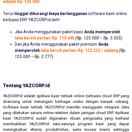
adalah Rp. 125.000
Terus
tinggal dikurangi biaya berlangganan
software kasir online
berbasis ERP YAZCORP.id deh!
Jika Anda menggunakan paket basic
Anda memperoleh
laba bersih perhari Rp. 119.445
(Rp. 125.000 – Rp. 5.555)
Dan jika Anda menggunakan paket premium
Anda
memperoleh
laba bersih perhari Rp. 122.223 / cabang
(Rp.
125.000 – Rp. 2.777)
Tentang YAZCORP.id
YAZCORP.id adalah aplikasi kasir terbaik online berbasis cloud ERP yang
dirancang untuk menangani berbagai usaha dengan banyak cabang.
Software kasir terbaik YAZCORP.id memiliki keunggulan integrasi data
yang dilakukan secara online relatime dalam jaringan cloud ERP. Aplikasi
kasir YAZCORP.id sudah digunakan ribuan pengusaha yang berhasil
membuktikan YAZCORP.id satu-satunya program kasir yang dapat
meningkatkan efiensi, produktivitas, serta inovasi bisnis sehingga