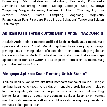
Palembang, Palu, Pekalongan, Pekanbaru, Pontianak, Purwokerto,
Samarinda, Semarang, Kendal, Serang, Sidoarjo, Solo, Surabaya,
Tangerang, Yogyakarta, Aceh, Banjarmasin, Bitung, Cikarang, Jayapura,
Jember, Kendari, Klaten, Lampung, Magelang, Mojokerto,
Palangkaraya, Palu, Pare-pare, Probolinggo, Sukabumi, Tangerang Selatan,
Tasikmalaya
Aplikasi Kasir Terbaik Untuk Bisnis Anda – YAZCORP.id
Apakah Anda sedang mencari
aplikasi kasir terbaik
untuk mendukung
operasional bisnis Anda? Memilih aplikasi kasir yang tepat sangat
penting untuk meningkatkan efisiensi dan mempermudah pengelolaan
transaksi di bisnis Anda. Di artikel ini, kami akan membahas mengapa
aplikasi kasir dari
YAZCORP.id
adalah pilihan terbaik untuk mendukung
pertumbuhan bisnis Anda.
Mengapa Aplikasi Kasir Penting Untuk Bisnis?
Aplikasi kasir bukan hanya alat untuk mencatat transaksi jual beli. Dengan
aplikasi kasir yang tepat, Anda dapat mengelola stok barang, melacak
laporan penjualan, dan memantau performa bisnis secara real-time. Bagi
bisnis kecil hingga besar, penggunaan aplikasi kasir akan sangat
membantu dalam meningkatkan produktivitas dan mengurangi kesalahan
manusia dalam pencatatan.