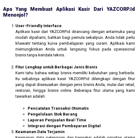
Apa Yang Membuat Aplikasi Kasir Dari YAZCORP.id
Menonjol?
User-Friendly Interface
Aplikasi kasir dari YAZCORP.id dirancang dengan antarmuka yang
mudah dipahami, bahkan bagi pemula sekalipun. Anda tidak perlu
khawatir tentang kurva pembelajaran yang curam. Aplikasi kami
memungkinkan Anda untuk langsung fokus pada operasional
bisnis tanpa kendala teknis.
Fitur Lengkap untuk Berbagai Jenis Bisnis
Kami tahu bahwa setiap bisnis memiliki kebutuhan yang berbeda.
Itu sebabnya aplikasi kasir YAZCORP.id dilengkapi dengan fitur
yang dapat disesuaikan dengan jenis bisnis Anda, mulai dari retail,
restoran, hingga bisnis online. Beberapa fitur utama yang kami
tawarkan adalah:
Pencatatan Transaksi Otomatis
Pengelolaan Stok Barang
Laporan Penjualan Real-Time
Integrasi dengan Pembayaran Digital
Keamanan Data Terjamin
Keamanan data pelanggan dan transaksi adalah prioritas utama