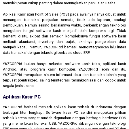
memiliki peran cukup penting dalam meningkatkan penjualan usaha.
Aplikasi Kasir atau Point of Sales (POS) pada awalnya hanya dibuat untuk
menangani transaksi penjualan semata, tidak ada laporan, apalagi
pembukuan. Namun seiring berjalannya waktu, perkembangan teknologi
mengubah fungsi software kasir menjadi lebih kompleks lagi. Tidak
berhenti disitu, akibat dari semakin kompleksnya fungsi software kasir
meliputi akuntansi, inventory dan pajak, akhirnya pengelolaan data
menjadi kacau. Namun, YAZCORP.id berhasil mengintegrasikan lalu lintas
data transaksi dengan teknologi berbasis cloud ERP.
YAZCORP.id bukan hanya sekedar software kasir toko, aplikasi kasir
Android, atau program kasir komputer. YAZCORP.id lebih dari itu,
YAZCORP.id merupakan sistem informasi data dan transaksi bisnis yang
terpusat (centralized, saling terintegrasi, tersinkronisasi dan cocok untuk
segala jenis usaha.
Aplikasi Kasir PC
YAZCORP.id berhasil menjadi aplikasi kasir terbaik di Indonesia dengan
berbagai fitur lengkap. Software kasir PC sendiri merupakan pilihan
terbaik karena sangat mudah digunakan dengan berbagai hardware POS
yang memerlukan koneksi USB. YAZCORP.id dibangun dengan teknologi
ERP yang canggih sehingga dapat menyesuaikan dengan berbagai PC dan