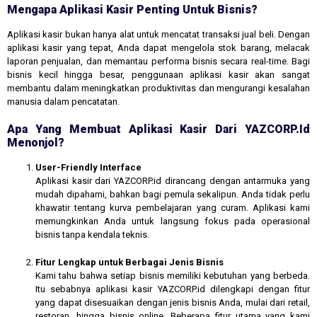
Mengapa Aplikasi Kasir Penting Untuk Bisnis?
Aplikasi kasir bukan hanya alat untuk mencatat transaksi jual beli. Dengan
aplikasi kasir yang tepat, Anda dapat mengelola stok barang, melacak
laporan penjualan, dan memantau performa bisnis secara real-time. Bagi
bisnis kecil hingga besar, penggunaan aplikasi kasir akan sangat
membantu dalam meningkatkan produktivitas dan mengurangi kesalahan
manusia dalam pencatatan.
Apa Yang Membuat Aplikasi Kasir Dari YAZCORP.id
Menonjol?
User-Friendly Interface
Aplikasi kasir dari YAZCORP.id dirancang dengan antarmuka yang
mudah dipahami, bahkan bagi pemula sekalipun. Anda tidak perlu
khawatir tentang kurva pembelajaran yang curam. Aplikasi kami
memungkinkan Anda untuk langsung fokus pada operasional
bisnis tanpa kendala teknis.
Fitur Lengkap untuk Berbagai Jenis Bisnis
Kami tahu bahwa setiap bisnis memiliki kebutuhan yang berbeda.
Itu sebabnya aplikasi kasir YAZCORP.id dilengkapi dengan fitur
yang dapat disesuaikan dengan jenis bisnis Anda, mulai dari retail,
restoran, hingga bisnis online. Beberapa fitur utama yang kami