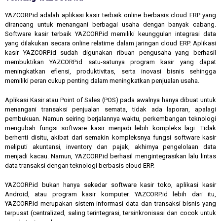
YAZCORP.id adalah aplikasi kasir terbaik online berbasis cloud ERP yang
dirancang untuk menangani berbagai usaha dengan banyak cabang.
Software kasir terbaik YAZCORP.id memiliki keunggulan integrasi data
yang dilakukan secara online relatime dalam jaringan cloud ERP. Aplikasi
kasir YAZCORP.id sudah digunakan ribuan pengusaha yang berhasil
membuktikan YAZCORP.id satu-satunya program kasir yang dapat
meningkatkan efiensi, produktivitas, serta inovasi bisnis sehingga
memiliki peran cukup penting dalam meningkatkan penjualan usaha.
Aplikasi Kasir atau Point of Sales (POS) pada awalnya hanya dibuat untuk
menangani transaksi penjualan semata, tidak ada laporan, apalagi
pembukuan. Namun seiring berjalannya waktu, perkembangan teknologi
mengubah fungsi software kasir menjadi lebih kompleks lagi. Tidak
berhenti disitu, akibat dari semakin kompleksnya fungsi software kasir
meliputi akuntansi, inventory dan pajak, akhirnya pengelolaan data
menjadi kacau. Namun, YAZCORP.id berhasil mengintegrasikan lalu lintas
data transaksi dengan teknologi berbasis cloud ERP.
YAZCORP.id bukan hanya sekedar software kasir toko, aplikasi kasir
Android, atau program kasir komputer. YAZCORP.id lebih dari itu,
YAZCORP.id merupakan sistem informasi data dan transaksi bisnis yang
terpusat (centralized, saling terintegrasi, tersinkronisasi dan cocok untuk