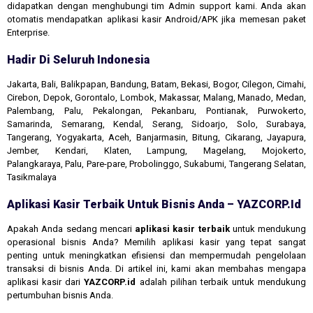
didapatkan dengan menghubungi tim Admin support kami. Anda akan
otomatis mendapatkan aplikasi kasir Android/APK jika memesan paket
Enterprise.
Hadir Di Seluruh Indonesia
Jakarta, Bali, Balikpapan, Bandung, Batam, Bekasi, Bogor, Cilegon, Cimahi,
Cirebon, Depok, Gorontalo, Lombok, Makassar, Malang, Manado, Medan,
Palembang, Palu, Pekalongan, Pekanbaru, Pontianak, Purwokerto,
Samarinda, Semarang, Kendal, Serang, Sidoarjo, Solo, Surabaya,
Tangerang, Yogyakarta, Aceh, Banjarmasin, Bitung, Cikarang, Jayapura,
Jember, Kendari, Klaten, Lampung, Magelang, Mojokerto,
Palangkaraya, Palu, Pare-pare, Probolinggo, Sukabumi, Tangerang Selatan,
Tasikmalaya
Aplikasi Kasir Terbaik Untuk Bisnis Anda – YAZCORP.id
Apakah Anda sedang mencari
aplikasi kasir terbaik
untuk mendukung
operasional bisnis Anda? Memilih aplikasi kasir yang tepat sangat
penting untuk meningkatkan efisiensi dan mempermudah pengelolaan
transaksi di bisnis Anda. Di artikel ini, kami akan membahas mengapa
aplikasi kasir dari
YAZCORP.id
adalah pilihan terbaik untuk mendukung
pertumbuhan bisnis Anda.