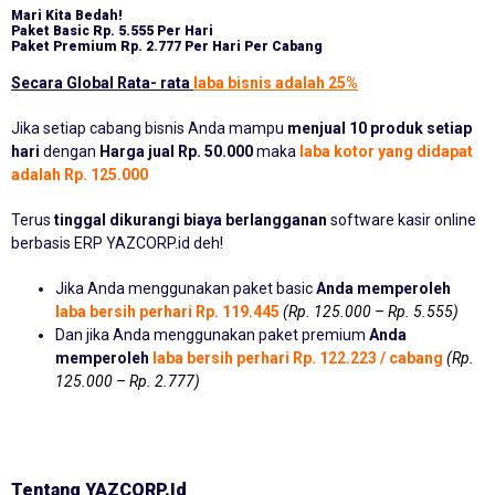
Mari Kita Bedah!
Paket Basic
Rp. 5.555 Per Hari
Paket Premium
Rp. 2.777 Per Hari Per Cabang
Secara Global Rata- rata
laba bisnis adalah 25%
Jika setiap cabang bisnis Anda mampu
menjual 10 produk setiap
hari
dengan
Harga jual Rp. 50.000
maka
laba kotor yang didapat
adalah Rp. 125.000
Terus
tinggal dikurangi biaya berlangganan
software kasir online
berbasis ERP YAZCORP.id deh!
Jika Anda menggunakan paket basic
Anda memperoleh
laba bersih perhari Rp. 119.445
(Rp. 125.000 – Rp. 5.555)
Dan jika Anda menggunakan paket premium
Anda
memperoleh
laba bersih perhari Rp. 122.223 / cabang
(Rp.
125.000 – Rp. 2.777)
Tentang YAZCORP.id