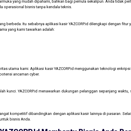
tarmuka yang mudah dipahami, bahkan bagi pemula sekalipun. Anda tidak perl
operasional bisnis tanpa kendala teknis.
ng berbeda. Itu sebabnya aplikasi kasir YAZCORP.id dilengkapi dengan fitur 
 utama yang kami tawarkan adalah:
itas utama kami. Aplikasi kasir YAZCORP.id menggunakan teknologi enkripsi 
 potensi ancaman cyber.
lah kunci. YAZCORP.id menawarkan dukungan pelanggan sepanjang waktu,
gat kompetitif dibandingkan dengan aplikasi kasir lainnya di pasaran. Selain
untuk bisnis Anda.