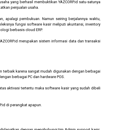
ngusaha yang berhasil membuktikan YAZCORP.id satu-satunya
katkan penjualan usaha.
an, apalagi pembukuan. Namun seiring berjalannya waktu,
eksnya fungsi software kasir meliputi akuntansi, inventory
ologi berbasis cloud ERP.
, YAZCORP.id merupakan sistem informasi data dan transaksi
lihan terbaik karena sangat mudah digunakan dengan berbagai
dengan berbagai PC dan hardware POS.
s aktivasi tertentu maka software kasir yang sudah dibeli
.id di perangkat apapun.
sa didapatkan dengan menghubungi tim Admin support kami.