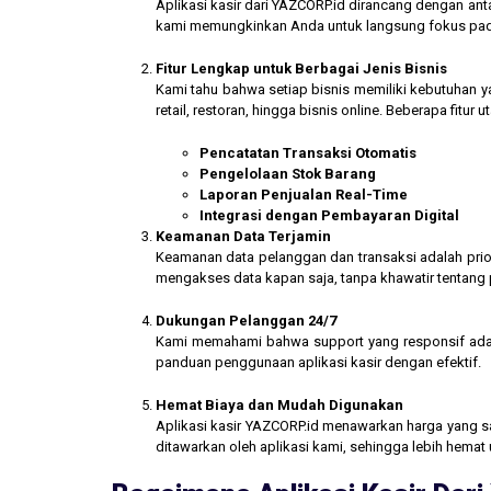
Aplikasi kasir dari YAZCORP.id dirancang dengan an
kami memungkinkan Anda untuk langsung fokus pada 
Fitur Lengkap untuk Berbagai Jenis Bisnis
Kami tahu bahwa setiap bisnis memiliki kebutuhan ya
retail, restoran, hingga bisnis online. Beberapa fitur
Pencatatan Transaksi Otomatis
Pengelolaan Stok Barang
Laporan Penjualan Real-Time
Integrasi dengan Pembayaran Digital
Keamanan Data Terjamin
Keamanan data pelanggan dan transaksi adalah prior
mengakses data kapan saja, tanpa khawatir tentang
Dukungan Pelanggan 24/7
Kami memahami bahwa support yang responsif ada
panduan penggunaan aplikasi kasir dengan efektif.
Hemat Biaya dan Mudah Digunakan
Aplikasi kasir YAZCORP.id menawarkan harga yang san
ditawarkan oleh aplikasi kami, sehingga lebih hemat 