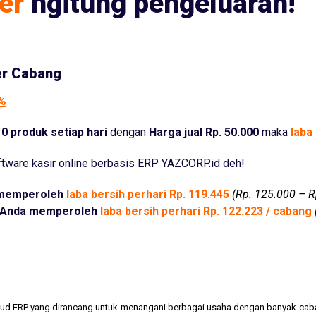
er
ngitung pengeluaran!
er Cabang
5%
0 produk setiap hari
dengan
Harga jual Rp. 50.000
maka
laba 
tware kasir online berbasis ERP YAZCORP.id deh!
memperoleh
laba bersih perhari Rp. 119.445
(Rp. 125.000 – R
Anda memperoleh
laba bersih perhari Rp. 122.223 / cabang
cloud ERP yang dirancang untuk menangani berbagai usaha dengan banyak cab