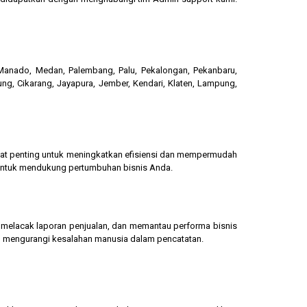
, Manado, Medan, Palembang, Palu, Pekalongan, Pekanbaru,
ung, Cikarang, Jayapura, Jember, Kendari, Klaten, Lampung,
gat penting untuk meningkatkan efisiensi dan mempermudah
 untuk mendukung pertumbuhan bisnis Anda.
g, melacak laporan penjualan, dan memantau performa bisnis
dan mengurangi kesalahan manusia dalam pencatatan.