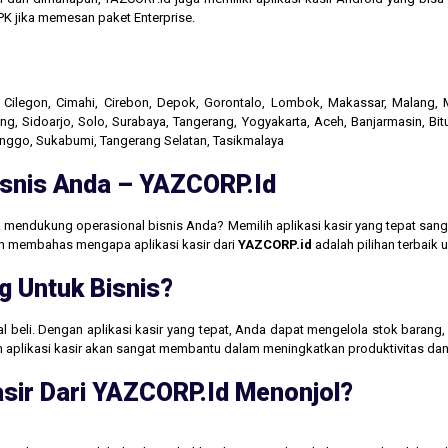
K jika memesan paket Enterprise.
r, Cilegon, Cimahi, Cirebon, Depok, Gorontalo, Lombok, Makassar, Malang
g, Sidoarjo, Solo, Surabaya, Tangerang, Yogyakarta, Aceh, Banjarmasin, Bit
linggo, Sukabumi, Tangerang Selatan, Tasikmalaya
Bisnis Anda – YAZCORP.id
 mendukung operasional bisnis Anda? Memilih aplikasi kasir yang tepat san
akan membahas mengapa aplikasi kasir dari
YAZCORP.id
adalah pilihan terbaik
g Untuk Bisnis?
jual beli. Dengan aplikasi kasir yang tepat, Anda dapat mengelola stok baran
aan aplikasi kasir akan sangat membantu dalam meningkatkan produktivitas 
sir Dari YAZCORP.id Menonjol?