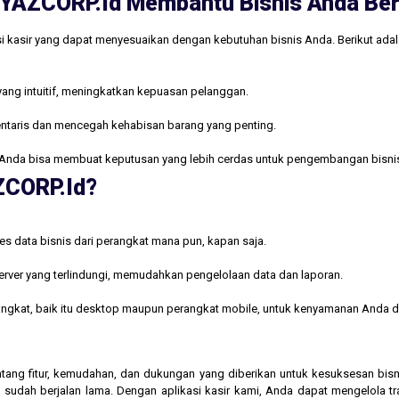
ri YAZCORP.id Membantu Bisnis Anda B
i kasir yang dapat menyesuaikan dengan kebutuhan bisnis Anda. Berikut ada
yang intuitif, meningkatkan kepuasan pelanggan.
ntaris dan mencegah kehabisan barang yang penting.
Anda bisa membuat keputusan yang lebih cerdas untuk pengembangan bisni
AZCORP.id?
s data bisnis dari perangkat mana pun, kapan saja.
rver yang terlindungi, memudahkan pengelolaan data dan laporan.
rangkat, baik itu desktop maupun perangkat mobile, untuk kenyamanan Anda d
 tentang fitur, kemudahan, dan dukungan yang diberikan untuk kesuksesan b
 sudah berjalan lama. Dengan aplikasi kasir kami, Anda dapat mengelola t