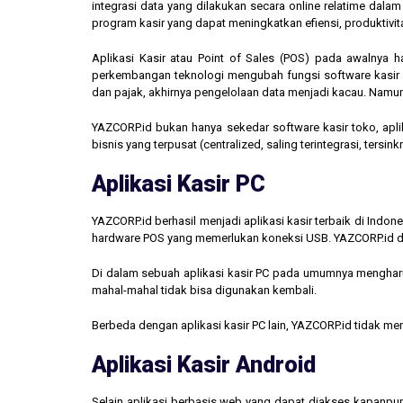
integrasi data yang dilakukan secara online relatime dal
program kasir yang dapat meningkatkan efiensi, produktivit
Aplikasi Kasir atau Point of Sales (POS) pada awalnya 
perkembangan teknologi mengubah fungsi software kasir men
dan pajak, akhirnya pengelolaan data menjadi kacau. Namun,
YAZCORP.id bukan hanya sekedar software kasir toko, aplik
bisnis yang terpusat (centralized, saling terintegrasi, tersi
Aplikasi Kasir PC
YAZCORP.id berhasil menjadi aplikasi kasir terbaik di Indo
hardware POS yang memerlukan koneksi USB. YAZCORP.id d
Di dalam sebuah aplikasi kasir PC pada umumnya mengharus
mahal-mahal tidak bisa digunakan kembali.
Berbeda dengan aplikasi kasir PC lain, YAZCORP.id tidak 
Aplikasi Kasir Android
Selain aplikasi berbasis web yang dapat diakses kapanpu